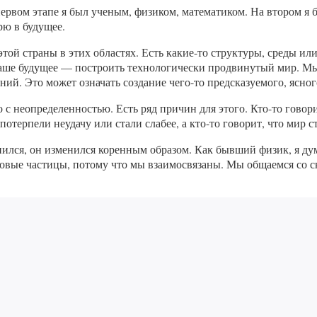
ервом этапе я был ученым, физиком, математиком. На втором я 
рю в будущее.
 этой страны в этих областях. Есть какие-то структуры, среды ил
 Наше будущее — построить технологически продвинутый мир. Мы
ий. Это может означать создание чего-то предсказуемого, ясного
ло с неопределенностью. Есть ряд причин для этого. Кто-то гово
потерпели неудачу или стали слабее, а кто-то говорит, что мир
ился, он изменился коренным образом. Как бывший физик, я дум
товые частицы, потому что мы взаимосвязаны. Мы общаемся со с