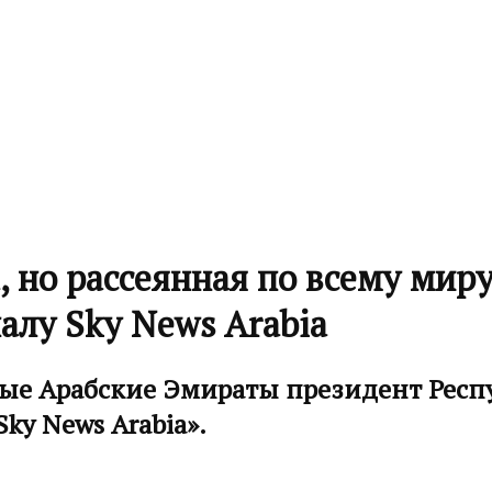
 но рассеянная по всему мир
алу Sky News Arabia
ные Арабские Эмираты президент Рес
ky News Arabia».