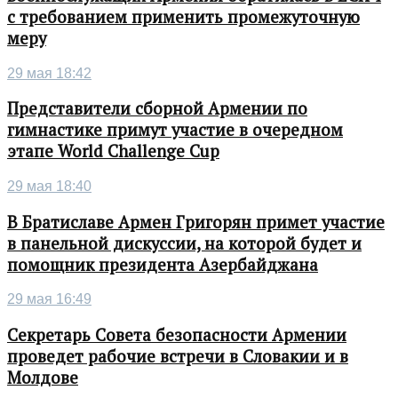
с требованием применить промежуточную
меру
29 мая 18:42
Представители сборной Армении по
гимнастике примут участие в очередном
этапе World Challenge Cup
29 мая 18:40
В Братиславе Армен Григорян примет участие
в панельной дискуссии, на которой будет и
помощник президента Азербайджана
29 мая 16:49
Секретарь Совета безопасности Армении
проведет рабочие встречи в Словакии и в
Молдове