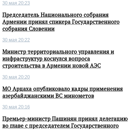
30 мая 20:23
Председатель Национального собрания
Армении принял спикера Государственного
собрания Словении
30 мая 20:22
Министр территориального управления и
инфраструктур коснулся вопроса
строительства в Армении новой АЭС
30 мая 20:20
МО Арцаха опубликовало кадры применения
азербайджанскими ВС минометов
30 мая 20:16
Премьер-министр Пашинян принял делегацию
во главе с председателем Государственного