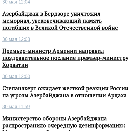
30 мая 12:04
Азербайджан в Бердзоре уничтожил
мемориал, увековечивающий память
погибших в Великой Отечественной войне
30 мая 12:03
Премьер-министр Армении направил
поздравительное послание премьер-министру
Хорватии
30 мая 12:00
Степанакерт ожидает жесткой реакции России
на угрозы Азербайджана в отношении Арцаха
30 мая 11:59
Министерство обороны Азербайджана
распространило очередную дезинформацию: