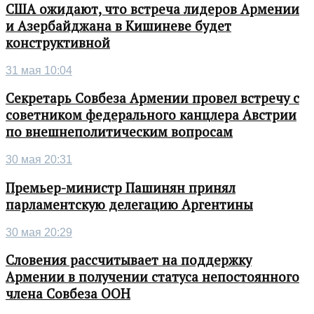
США ожидают, что встреча лидеров Армении
и Азербайджана в Кишиневе будет
конструктивной
31 мая 10:04
Секретарь Совбеза Армении провел встречу с
советником федерального канцлера Австрии
по внешнеполитическим вопросам
30 мая 20:31
Премьер-министр Пашинян принял
парламентскую делегацию Аргентины
30 мая 20:29
Словения рассчитывает на поддержку
Армении в получении статуса непостоянного
члена Совбеза ООН