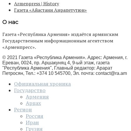
Armenpress | History
Газета «Айастани Анрапетутюн»
О нас
Газета «Республика Армения» издаётся армянским
Государственным информационным агентством
«Арменпресс».
© 2021 Газета «Республика Армения». Адрес: Армения, г.
Ереван, 0024, пр. Аршакуняц 4, 9-ый этаж, газета
"Республика Армения", Главный редактор: Арарат
Петросян, Тел.: +374 10 545700, Эл. почта:
contact@ra.am
Официальная хроника
Государство
Армения
Арцах
Регион
Россия
Иран
Грузия