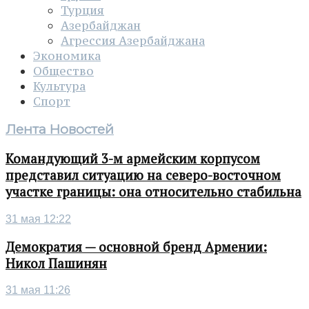
Турция
Азербайджан
Агрессия Азербайджана
Экономика
Общество
Культура
Спорт
Лента Новостей
Командующий 3-м армейским корпусом
представил ситуацию на северо-восточном
участке границы: она относительно стабильна
31 мая 12:22
Демократия — основной бренд Армении:
Никол Пашинян
31 мая 11:26