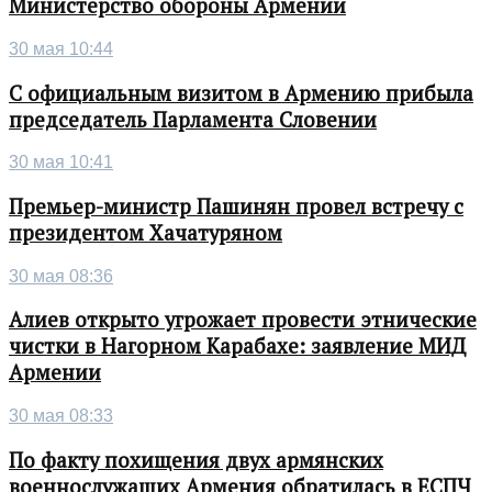
Министерство обороны Армении
30 мая 10:44
С официальным визитом в Армению прибыла
председатель Парламента Словении
30 мая 10:41
Премьер-министр Пашинян провел встречу с
президентом Хачатуряном
30 мая 08:36
Алиев открыто угрожает провести этнические
чистки в Нагорном Карабахе: заявление МИД
Армении
30 мая 08:33
По факту похищения двух армянских
военнослужащих Армения обратилась в ЕСПЧ