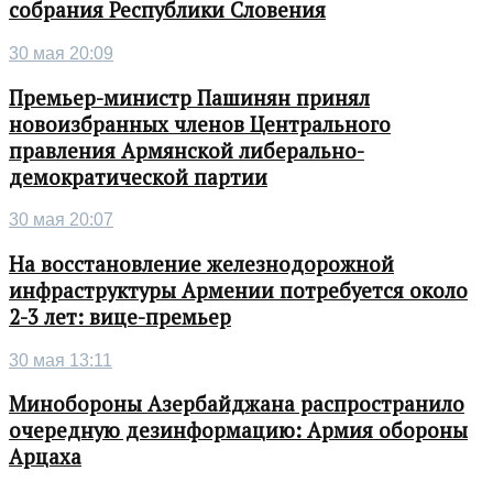
собрания Республики Словения
30 мая 20:09
Премьер-министр Пашинян принял
новоизбранных членов Центрального
правления Армянской либерально-
демократической партии
30 мая 20:07
На восстановление железнодорожной
инфраструктуры Армении потребуется около
2-3 лет: вице-премьер
30 мая 13:11
Минобороны Азербайджана распространило
очередную дезинформацию: Армия обороны
Арцаха