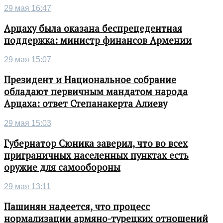
29 мая 16:47
Арцаху была оказана беспрецедентная
поддержка: министр финансов Армении
29 мая 15:07
Президент и Национальное собрание
обладают первичным мандатом народа
Арцаха: ответ Степанакерта Алиеву
29 мая 15:03
Губернатор Сюника заверил, что во всех
приграничных населенных пунктах есть
оружие для самообороны
29 мая 13:11
Пашинян надеется, что процесс
нормализации армяно-турецких отношений