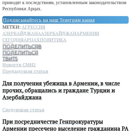
приводят к последствиям, установленным законодательством
Республики Арцах.
Подписывайтесь на наш Телеграм канал
МЕТКИ:
АГРЕССИЯ
АЗЕРБАЙДЖАНА
АЗЕРБАЙДЖАН
АРМЕНИЯ
СЕГОДНЯ
АРЦАХ
ПОЛИТИКА
ПОДЕЛИТЬСЯ
8
ПОДЕЛИТЬСЯ
ТВИТ
5
Новости СМИ2
Предыдущая статья
Для получения убежища в Армении, в числе
прочих, обращались и граждане Турции и
Азербайджана
Следующая статья
При посредничестве Генпрокуратуры
Армении пресечено выселение гражданина РА