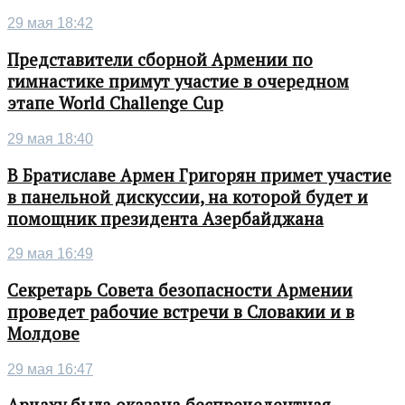
29 мая 18:42
Представители сборной Армении по
гимнастике примут участие в очередном
этапе World Challenge Cup
29 мая 18:40
В Братиславе Армен Григорян примет участие
в панельной дискуссии, на которой будет и
помощник президента Азербайджана
29 мая 16:49
Секретарь Совета безопасности Армении
проведет рабочие встречи в Словакии и в
Молдове
29 мая 16:47