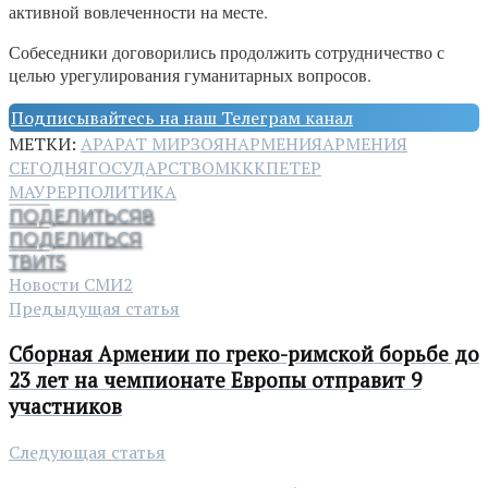
активной вовлеченности на месте.
Собеседники договорились продолжить сотрудничество с
целью урегулирования гуманитарных вопросов.
Подписывайтесь на наш Телеграм канал
МЕТКИ:
АРАРАТ МИРЗОЯН
АРМЕНИЯ
АРМЕНИЯ
СЕГОДНЯ
ГОСУДАРСТВО
МККК
ПЕТЕР
МАУРЕР
ПОЛИТИКА
ПОДЕЛИТЬСЯ
8
ПОДЕЛИТЬСЯ
ТВИТ
5
Новости СМИ2
Предыдущая статья
Сборная Армении по греко-римской борьбе до
23 лет на чемпионате Европы отправит 9
участников
Следующая статья