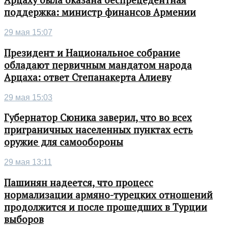
Арцаху была оказана беспрецедентная
поддержка: министр финансов Армении
29 мая 15:07
Президент и Национальное собрание
обладают первичным мандатом народа
Арцаха: ответ Степанакерта Алиеву
29 мая 15:03
Губернатор Сюника заверил, что во всех
приграничных населенных пунктах есть
оружие для самообороны
29 мая 13:11
Пашинян надеется, что процесс
нормализации армяно-турецких отношений
продолжится и после прошедших в Турции
выборов