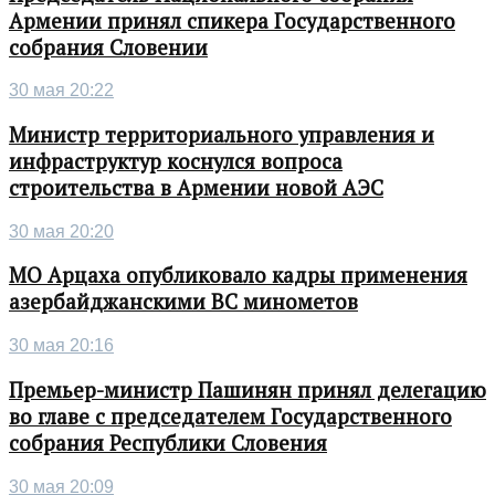
Армении принял спикера Государственного
собрания Словении
30 мая 20:22
Министр территориального управления и
инфраструктур коснулся вопроса
строительства в Армении новой АЭС
30 мая 20:20
МО Арцаха опубликовало кадры применения
азербайджанскими ВС минометов
30 мая 20:16
Премьер-министр Пашинян принял делегацию
во главе с председателем Государственного
собрания Республики Словения
30 мая 20:09