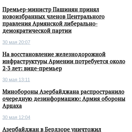
Премьер-министр Пашинян принял
новоизбранных членов Центрального
правления Армянской либерально-
демократической партии
30 мая 20:07
На восстановление железнодорожной
инфраструктуры Армении потребуется около
2-3 лет: вице-премьер
30 мая 13:11
Минобороны Азербайджана распространило
очередную дезинформацию: Армия обороны
Арцаха
30 мая 12:04
Азербайджан в Бердзоре уничтожил