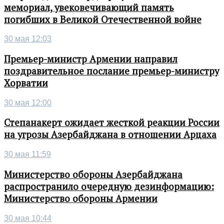
мемориал, увековечивающий память
погибших в Великой Отечественной войне
30 мая 12:03
Премьер-министр Армении направил
поздравительное послание премьер-министру
Хорватии
30 мая 12:00
Степанакерт ожидает жесткой реакции России
на угрозы Азербайджана в отношении Арцаха
30 мая 11:59
Министерство обороны Азербайджана
распространило очередную дезинформацию:
Министерство обороны Армении
30 мая 10:44