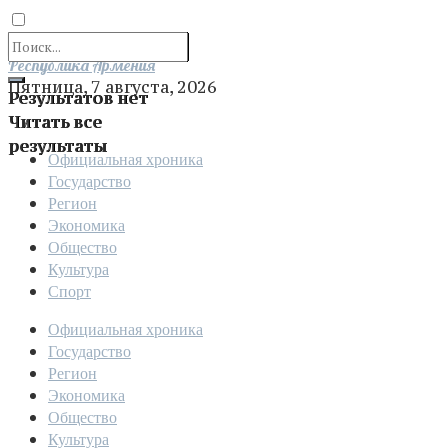
Отправить
Республика Армения
Пятница, 7 августа, 2026
Результатов нет
Читать все
результаты
Официальная хроника
Государство
Регион
Экономика
Общество
Культура
Спорт
Официальная хроника
Государство
Регион
Экономика
Общество
Культура