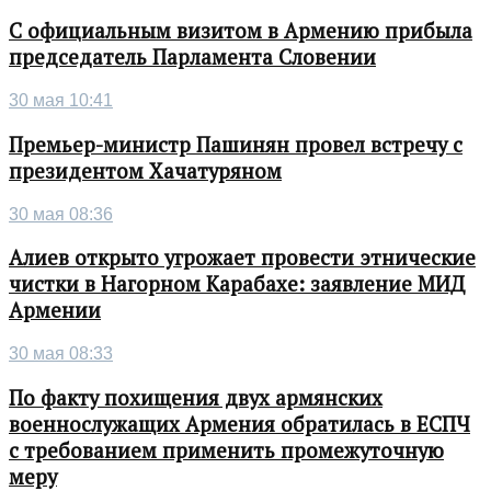
С официальным визитом в Армению прибыла
председатель Парламента Словении
30 мая 10:41
Премьер-министр Пашинян провел встречу с
президентом Хачатуряном
30 мая 08:36
Алиев открыто угрожает провести этнические
чистки в Нагорном Карабахе: заявление МИД
Армении
30 мая 08:33
По факту похищения двух армянских
военнослужащих Армения обратилась в ЕСПЧ
с требованием применить промежуточную
меру