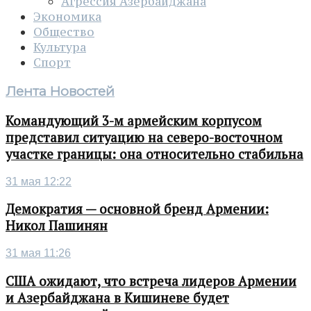
Агрессия Азербайджана
Экономика
Общество
Культура
Спорт
Лента Новостей
Командующий 3-м армейским корпусом
представил ситуацию на северо-восточном
участке границы: она относительно стабильна
31 мая 12:22
Демократия — основной бренд Армении:
Никол Пашинян
31 мая 11:26
США ожидают, что встреча лидеров Армении
и Азербайджана в Кишиневе будет