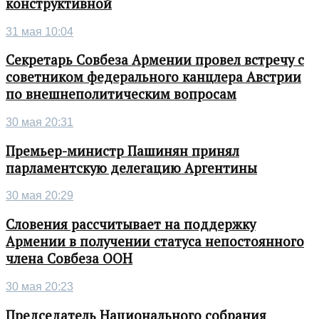
конструктивной
31 мая 10:04
Секретарь Совбеза Армении провел встречу с
советником федерального канцлера Австрии
по внешнеполитическим вопросам
30 мая 20:31
Премьер-министр Пашинян принял
парламентскую делегацию Аргентины
30 мая 20:29
Словения рассчитывает на поддержку
Армении в получении статуса непостоянного
члена Совбеза ООН
30 мая 20:23
Председатель Национального собрания