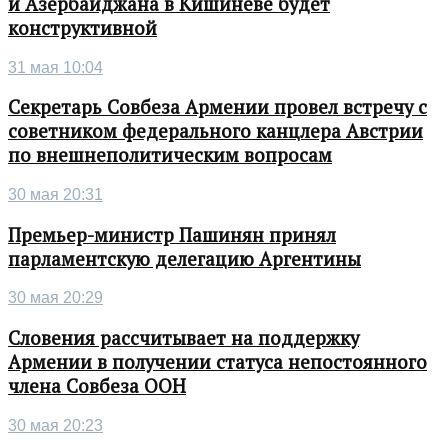
и Азербайджана в Кишиневе будет
конструктивной
31 мая 10:04
Секретарь Совбеза Армении провел встречу с
советником федерального канцлера Австрии
по внешнеполитическим вопросам
30 мая 20:31
Премьер-министр Пашинян принял
парламентскую делегацию Аргентины
30 мая 20:29
Словения рассчитывает на поддержку
Армении в получении статуса непостоянного
члена Совбеза ООН
30 мая 20:23