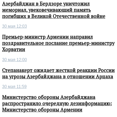
Азербайджан в Бердзоре уничтожил
мемориал, увековечивающий память
погибших в Великой Отечественной войне
30 мая 12:03
Премьер-министр Армении направил
поздравительное послание премьер-министру
Хорватии
30 мая 12:00
Степанакерт ожидает жесткой реакции России
на угрозы Азербайджана в отношении Арцаха
30 мая 11:59
Министерство обороны Азербайджана
распространило очередную дезинформацию:
Министерство обороны Армении