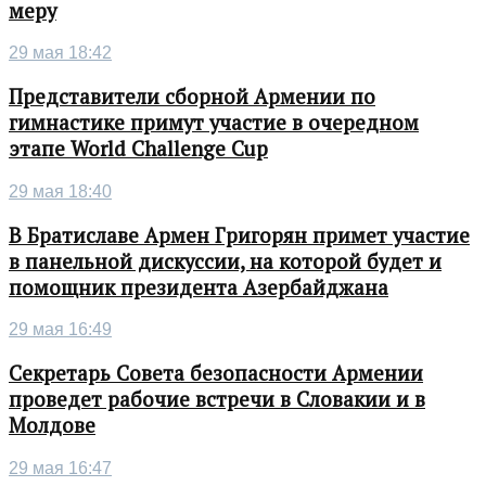
меру
29 мая 18:42
Представители сборной Армении по
гимнастике примут участие в очередном
этапе World Challenge Cup
29 мая 18:40
В Братиславе Армен Григорян примет участие
в панельной дискуссии, на которой будет и
помощник президента Азербайджана
29 мая 16:49
Секретарь Совета безопасности Армении
проведет рабочие встречи в Словакии и в
Молдове
29 мая 16:47