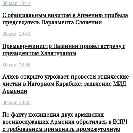
30 мая 10:44
С официальным визитом в Армению прибыла
председатель Парламента Словении
30 мая 10:41
Премьер-министр Пашинян провел встречу с
президентом Хачатуряном
30 мая 08:36
Алиев открыто угрожает провести этнические
чистки в Нагорном Карабахе: заявление МИД
Армении
30 мая 08:33
По факту похищения двух армянских
военнослужащих Армения обратилась в ЕСПЧ
с требованием применить промежуточную