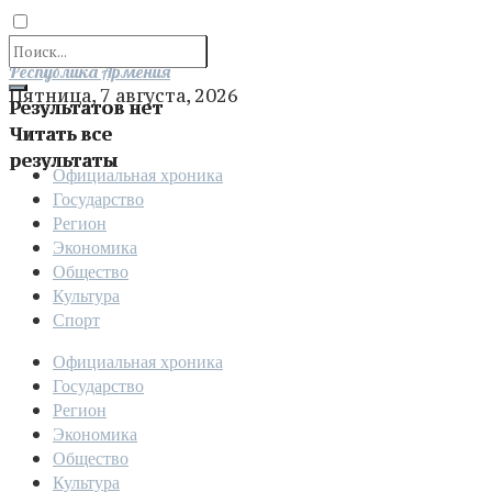
Отправить
Республика Армения
Пятница, 7 августа, 2026
Результатов нет
Читать все
результаты
Официальная хроника
Государство
Регион
Экономика
Общество
Культура
Спорт
Официальная хроника
Государство
Регион
Экономика
Общество
Культура