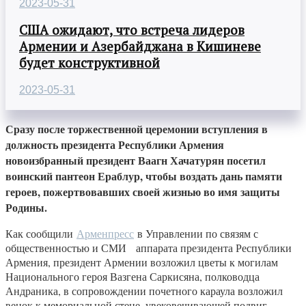
2023-05-31
США ожидают, что встреча лидеров
Армении и Азербайджана в Кишиневе
будет конструктивной
2023-05-31
Сразу после торжественной церемонии вступления в
должность президента Республики Армения
новоизбранный президент Ваагн Хачатурян посетил
воинский пантеон Ераблур, чтобы воздать дань памяти
героев, пожертвовавших своей жизнью во имя защиты
Родины.
Как сообщили
Арменпресс
в Управлении по связям с
общественностью и СМИ аппарата президента Республики
Армения, президент Армении возложил цветы к могилам
Национального героя Вазгена Саркисяна, полководца
Андраника, в сопровождении почетного караула возложил
венок к мемориальной стене, увековечивающей подвиг