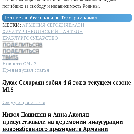
погибших за свободу и независимость Родины.
Подписывайтесь на наш Телеграм канал
МЕТКИ:
АРМЕНИЯ СЕГОДНЯ
ВААГН
ХАЧАТУРЯН
ВОИНСКИЙ ПАНТЕОН
ЕРАБЛУР
ГОСУДАРСТВО
ПОДЕЛИТЬСЯ
8
ПОДЕЛИТЬСЯ
ТВИТ
5
Новости СМИ2
Предыдущая статья
Лукас Селараян забил 4-й гол в текущем сезоне
MLS
Следующая статья
Никол Пашинян и Анна Акопян
присутствовали на церемонии инаугурации
новоизбранного президента Армении