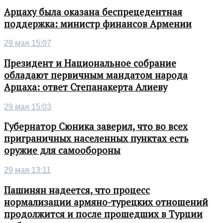
Арцаху была оказана беспрецедентная
поддержка: министр финансов Армении
29 мая 15:07
Президент и Национальное собрание
обладают первичным мандатом народа
Арцаха: ответ Степанакерта Алиеву
29 мая 15:03
Губернатор Сюника заверил, что во всех
приграничных населенных пунктах есть
оружие для самообороны
29 мая 13:11
Пашинян надеется, что процесс
нормализации армяно-турецких отношений
продолжится и после прошедших в Турции