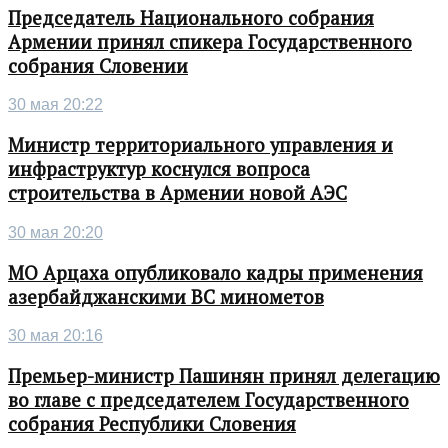
Председатель Национального собрания
Армении принял спикера Государственного
собрания Словении
30 мая 20:22
Министр территориального управления и
инфраструктур коснулся вопроса
строительства в Армении новой АЭС
30 мая 20:20
МО Арцаха опубликовало кадры применения
азербайджанскими ВС минометов
30 мая 20:16
Премьер-министр Пашинян принял делегацию
во главе с председателем Государственного
собрания Республики Словения