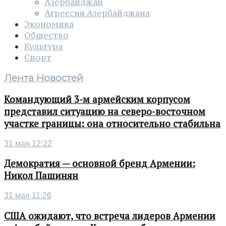
Азербайджан
Агрессия Азербайджана
Экономика
Общество
Культура
Спорт
Лента Новостей
Командующий 3-м армейским корпусом
представил ситуацию на северо-восточном
участке границы: она относительно стабильна
31 мая 12:22
Демократия — основной бренд Армении:
Никол Пашинян
31 мая 11:26
США ожидают, что встреча лидеров Армении