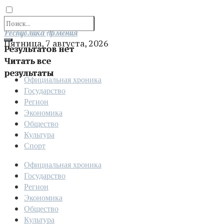
Отправить
Республика Армения
Пятница, 7 августа, 2026
Результатов нет
Читать все
результаты
Официальная хроника
Государство
Регион
Экономика
Общество
Культура
Спорт
Официальная хроника
Государство
Регион
Экономика
Общество
Культура