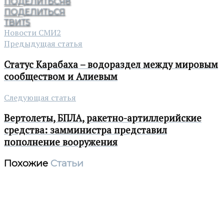
ПОДЕЛИТЬСЯ
8
ПОДЕЛИТЬСЯ
ТВИТ
5
Новости СМИ2
Предыдущая статья
Статус Карабаха – водораздел между мировым
сообществом и Алиевым
Следующая статья
Вертолеты, БПЛА, ракетно-артиллерийские
средства: замминистра представил
пополнение вооружения
Похожие
Статьи