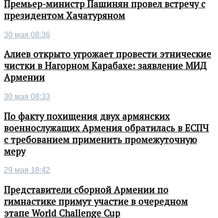
Премьер-министр Пашинян провел встречу с
президентом Хачатуряном
30 мая 08:36
Алиев открыто угрожает провести этнические
чистки в Нагорном Карабахе: заявление МИД
Армении
30 мая 08:33
По факту похищения двух армянских
военнослужащих Армения обратилась в ЕСПЧ
с требованием применить промежуточную
меру
29 мая 18:42
Представители сборной Армении по
гимнастике примут участие в очередном
этапе World Challenge Cup