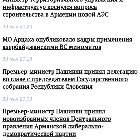
инфраструктур коснулся вопроса
строительства в Армении новой АЭС
30 мая 20:20
МО Арцаха опубликовало кадры применения
азербайджанскими ВС минометов
30 мая 20:16
Премьер-министр Пашинян принял делегацию
во главе с председателем Государственного
собрания Республики Словения
30 мая 20:09
Премьер-министр Пашинян принял
новоизбранных членов Центрального
правления Армянской либерально-
демократической партии