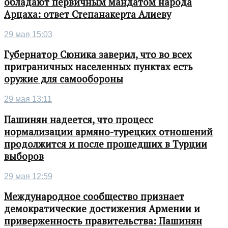
обладают первичным мандатом народа
Арцаха: ответ Степанакерта Алиеву
29 мая 15:03
Губернатор Сюника заверил, что во всех
приграничных населенных пунктах есть
оружие для самообороны
29 мая 13:11
Пашинян надеется, что процесс
нормализации армяно-турецких отношений
продолжится и после прошедших в Турции
выборов
29 мая 12:59
Международное сообщество признает
демократические достижения Армении и
приверженность правительства: Пашинян