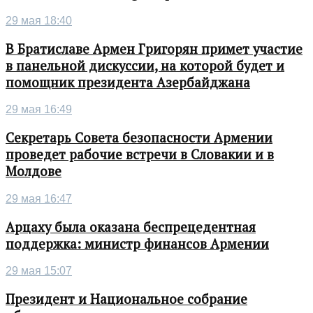
29 мая 18:40
В Братиславе Армен Григорян примет участие
в панельной дискуссии, на которой будет и
помощник президента Азербайджана
29 мая 16:49
Секретарь Совета безопасности Армении
проведет рабочие встречи в Словакии и в
Молдове
29 мая 16:47
Арцаху была оказана беспрецедентная
поддержка: министр финансов Армении
29 мая 15:07
Президент и Национальное собрание