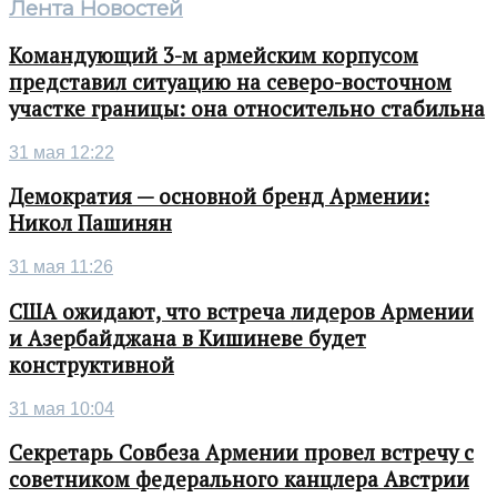
Лента Новостей
Командующий 3-м армейским корпусом
представил ситуацию на северо-восточном
участке границы: она относительно стабильна
31 мая 12:22
Демократия — основной бренд Армении:
Никол Пашинян
31 мая 11:26
США ожидают, что встреча лидеров Армении
и Азербайджана в Кишиневе будет
конструктивной
31 мая 10:04
Секретарь Совбеза Армении провел встречу с
советником федерального канцлера Австрии