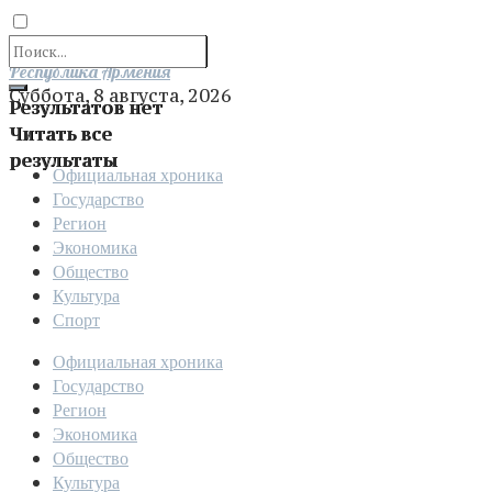
Отправить
Республика Армения
Суббота, 8 августа, 2026
Результатов нет
Читать все
результаты
Официальная хроника
Государство
Регион
Экономика
Общество
Культура
Спорт
Официальная хроника
Государство
Регион
Экономика
Общество
Культура