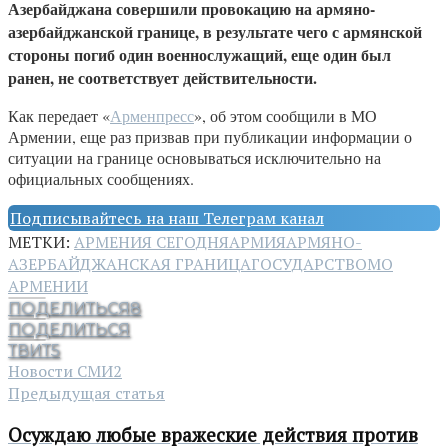
Азербайджана совершили провокацию на армяно-
азербайджанской границе, в результате чего с армянской
стороны погиб один военнослужащий, еще один был
ранен, не соответствует действительности.
Как передает «
Арменпресс
», об этом сообщили в МО
Армении, еще раз призвав при публикации информации о
ситуации на границе основываться исключительно на
официальных сообщениях.
Подписывайтесь на наш Телеграм канал
МЕТКИ:
АРМЕНИЯ СЕГОДНЯ
АРМИЯ
АРМЯНО-
АЗЕРБАЙДЖАНСКАЯ ГРАНИЦА
ГОСУДАРСТВО
МО
АРМЕНИИ
ПОДЕЛИТЬСЯ
8
ПОДЕЛИТЬСЯ
ТВИТ
5
Новости СМИ2
Предыдущая статья
Осуждаю любые вражеские действия против