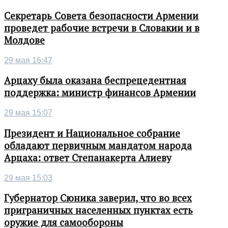
Секретарь Совета безопасности Армении
проведет рабочие встречи в Словакии и в
Молдове
29 мая 16:47
Арцаху была оказана беспрецедентная
поддержка: министр финансов Армении
29 мая 15:07
Президент и Национальное собрание
обладают первичным мандатом народа
Арцаха: ответ Степанакерта Алиеву
29 мая 15:03
Губернатор Сюника заверил, что во всех
приграничных населенных пунктах есть
оружие для самообороны