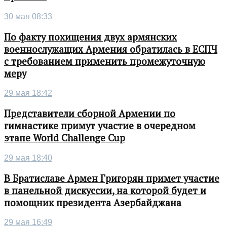
30 мая 08:33
По факту похищения двух армянских
военнослужащих Армения обратилась в ЕСПЧ
с требованием применить промежуточную
меру
29 мая 18:42
Представители сборной Армении по
гимнастике примут участие в очередном
этапе World Challenge Cup
29 мая 18:40
В Братиславе Армен Григорян примет участие
в панельной дискуссии, на которой будет и
помощник президента Азербайджана
29 мая 16:49