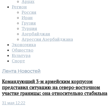
Арцах
Регион
Россия
Иран
Грузия
Турция
Азербайджан
Агрессия Азербайджана
Экономика
Общество
Культура
Спорт
Лента Новостей
Командующий 3-м армейским корпусом
представил ситуацию на северо-восточном
участке границы: она относительно стабильна
31 мая 12:22