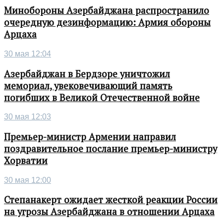
Минобороны Азербайджана распространило
очередную дезинформацию: Армия обороны
Арцаха
30 мая 12:04
Азербайджан в Бердзоре уничтожил
мемориал, увековечивающий память
погибших в Великой Отечественной войне
30 мая 12:03
Премьер-министр Армении направил
поздравительное послание премьер-министру
Хорватии
30 мая 12:00
Степанакерт ожидает жесткой реакции России
на угрозы Азербайджана в отношении Арцаха