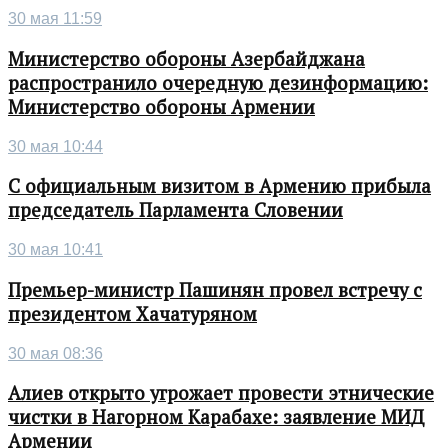
30 мая 11:59
Министерство обороны Азербайджана
распространило очередную дезинформацию:
Министерство обороны Армении
30 мая 10:44
С официальным визитом в Армению прибыла
председатель Парламента Словении
30 мая 10:41
Премьер-министр Пашинян провел встречу с
президентом Хачатуряном
30 мая 08:36
Алиев открыто угрожает провести этнические
чистки в Нагорном Карабахе: заявление МИД
Армении