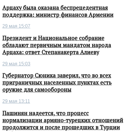
Арцаху была оказана беспрецедентная
поддержка: министр финансов Армении
29 мая 15:07
Президент и Национальное собрание
обладают первичным мандатом народа
Арцаха: ответ Степанакерта Алиеву
29 мая 15:03
Губернатор Сюника заверил, что во всех
приграничных населенных пунктах есть
оружие для самообороны
29 мая 13:11
Пашинян надеется, что процесс
нормализации армяно-турецких отношений
продолжится и после прошедших в Турции