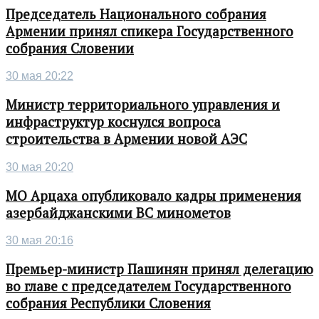
Председатель Национального собрания
Армении принял спикера Государственного
собрания Словении
30 мая 20:22
Министр территориального управления и
инфраструктур коснулся вопроса
строительства в Армении новой АЭС
30 мая 20:20
МО Арцаха опубликовало кадры применения
азербайджанскими ВС минометов
30 мая 20:16
Премьер-министр Пашинян принял делегацию
во главе с председателем Государственного
собрания Республики Словения