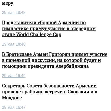
меру
29 мая 18:42
Представители сборной Армении по
гимнастике примут участие в очередном
этапе World Challenge Cup
29 мая 18:40
В Братиславе Армен Григорян примет участие
в панельной дискуссии, на которой будет и
помощник президента Азербайджана
29 мая 16:49
Секретарь Совета безопасности Армении
проведет рабочие встречи в Словакии и в
Молдове
29 мая 16:47