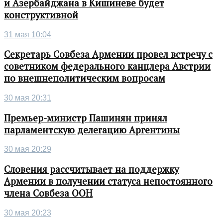
и Азербайджана в Кишиневе будет
конструктивной
31 мая 10:04
Секретарь Совбеза Армении провел встречу с
советником федерального канцлера Австрии
по внешнеполитическим вопросам
30 мая 20:31
Премьер-министр Пашинян принял
парламентскую делегацию Аргентины
30 мая 20:29
Словения рассчитывает на поддержку
Армении в получении статуса непостоянного
члена Совбеза ООН
30 мая 20:23