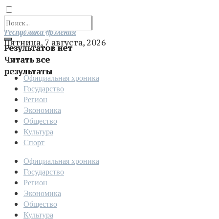
Отправить
Республика Армения
Пятница, 7 августа, 2026
Результатов нет
Читать все
результаты
Официальная хроника
Государство
Регион
Экономика
Общество
Культура
Спорт
Официальная хроника
Государство
Регион
Экономика
Общество
Культура