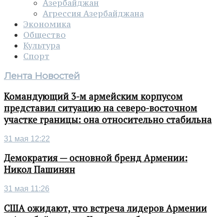
Азербайджан
Агрессия Азербайджана
Экономика
Общество
Культура
Спорт
Лента Новостей
Командующий 3-м армейским корпусом
представил ситуацию на северо-восточном
участке границы: она относительно стабильна
31 мая 12:22
Демократия — основной бренд Армении:
Никол Пашинян
31 мая 11:26
США ожидают, что встреча лидеров Армении