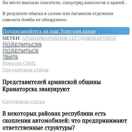
На место выехали спасатели, спецотряд кинологов и врачей.
В результате обыска в салоне или багажном отделении
самолета бомбы не обнаружено.
Подписывайтесь на наш Телеграм канал
МЕТКИ:
АРМЕНИЯ
АРМЕНИЯ СЕГОДНЯ
ЗВАРТНОЦ
ПОДЕЛИТЬСЯ
9
ПОДЕЛИТЬСЯ
ТВИТ
6
Новости СМИ2
Предыдущая статья
Представителей армянской общины
Краматорска эвакуируют
Следующая статья
В некоторых районах республики есть
скопления автомобилей: что предпринимают
ответственные структуры?