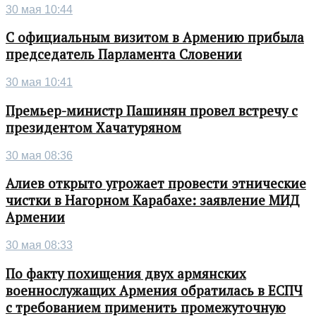
30 мая 10:44
С официальным визитом в Армению прибыла
председатель Парламента Словении
30 мая 10:41
Премьер-министр Пашинян провел встречу с
президентом Хачатуряном
30 мая 08:36
Алиев открыто угрожает провести этнические
чистки в Нагорном Карабахе: заявление МИД
Армении
30 мая 08:33
По факту похищения двух армянских
военнослужащих Армения обратилась в ЕСПЧ
с требованием применить промежуточную