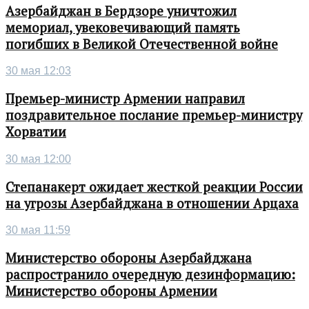
Азербайджан в Бердзоре уничтожил
мемориал, увековечивающий память
погибших в Великой Отечественной войне
30 мая 12:03
Премьер-министр Армении направил
поздравительное послание премьер-министру
Хорватии
30 мая 12:00
Степанакерт ожидает жесткой реакции России
на угрозы Азербайджана в отношении Арцаха
30 мая 11:59
Министерство обороны Азербайджана
распространило очередную дезинформацию:
Министерство обороны Армении