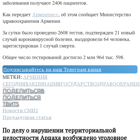
заболевания получают 2406 пациентов.
Как передает
Арменпресс
, об этом сообщает Министерство
здравоохранения Армении
За сутки было проведено 2608 тестов, подтвержден 21 новый
случай коронавирусной болезни, выздоровели 64 человека,
зарегистрирован 1 случай смерти.
Общее число тестирований достигло 2 млн 964 тыс. 598.
Подписывайтесь на наш Телеграм канал
МЕТКИ:
АРМЕНИЯ
СЕГОДНЯ
ВАКЦИНАЦИЯ
ГОСУДАРСТВО
ЗДРАВООХРАНЕН
ПОДЕЛИТЬСЯ
8
ПОДЕЛИТЬСЯ
ТВИТ
5
Новости СМИ2
Предыдущая статья
По делу о нарушении территориальной
целостности Арцаха возбуждено уголовное