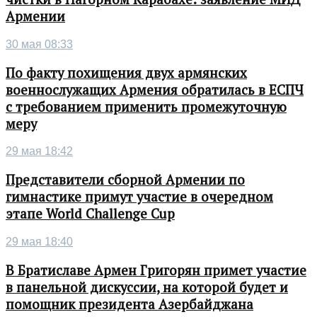
Армении
30 мая 08:33
По факту похищения двух армянских
военнослужащих Армения обратилась в ЕСПЧ
с требованием применить промежуточную
меру
29 мая 18:42
Представители сборной Армении по
гимнастике примут участие в очередном
этапе World Challenge Cup
29 мая 18:40
В Братиславе Армен Григорян примет участие
в панельной дискуссии, на которой будет и
помощник президента Азербайджана