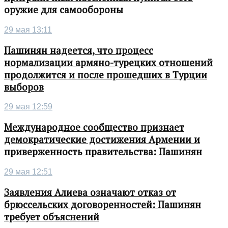
оружие для самообороны
29 мая 13:11
Пашинян надеется, что процесс
нормализации армяно-турецких отношений
продолжится и после прошедших в Турции
выборов
29 мая 12:59
Международное сообщество признает
демократические достижения Армении и
приверженность правительства: Пашинян
29 мая 12:51
Заявления Алиева означают отказ от
брюссельских договоренностей: Пашинян
требует объяснений