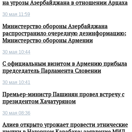
на угрозы Азербайджана в отношении Арцаха
30 мая 11:59
Министерство обороны Азербайджана
распространило очередную дезинформацию:
Министерство обороны Армении
30 мая 10:44
С официальным визитом в Армению прибыла
председатель Парламента Словении
30 мая 10:41
Премьер-министр Пашинян провел встречу с
президентом Хачатуряном
30 мая 08:36
Алиев открыто угрожает провести этнические
чистки в Нагорном Карабахе: заявление МИД