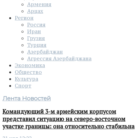
Армения
Арцах
Регион
Россия
Иран
Грузия
Турция
Азербайджан
Агрессия Азербайджана
Экономика
Общество
Культура
Спорт
Лента Новостей
Командующий 3-м армейским корпусом
представил ситуацию на северо-восточном
участке границы: она относительно стабильна