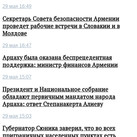
29 мая 16:49
Секретарь Совета безопасности Армении
проведет рабочие встречи в Словакии и в
Молдове
29 мая 16:47
Арцаху была оказана беспрецедентная
поддержка: министр финансов Армении
29 мая 15:07
Президент и Национальное собрание
обладают первичным мандатом народа
Арцаха: ответ Степанакерта Алиеву
29 мая 15:03
Губернатор Сюника заверил, что во всех
приграничных населенных пунктах есть