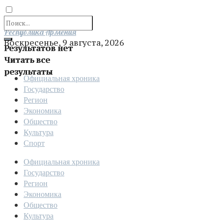
Отправить
Республика Армения
Воскресенье, 9 августа, 2026
Результатов нет
Читать все
результаты
Официальная хроника
Государство
Регион
Экономика
Общество
Культура
Спорт
Официальная хроника
Государство
Регион
Экономика
Общество
Культура