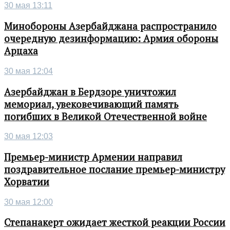
30 мая 13:11
Минобороны Азербайджана распространило
очередную дезинформацию: Армия обороны
Арцаха
30 мая 12:04
Азербайджан в Бердзоре уничтожил
мемориал, увековечивающий память
погибших в Великой Отечественной войне
30 мая 12:03
Премьер-министр Армении направил
поздравительное послание премьер-министру
Хорватии
30 мая 12:00
Степанакерт ожидает жесткой реакции России