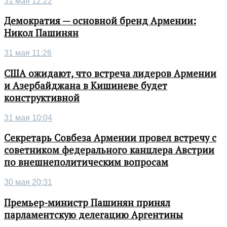
31 мая 12:22
Демократия — основной бренд Армении:
Никол Пашинян
31 мая 11:26
США ожидают, что встреча лидеров Армении
и Азербайджана в Кишиневе будет
конструктивной
31 мая 10:04
Секретарь Совбеза Армении провел встречу с
советником федерального канцлера Австрии
по внешнеполитическим вопросам
30 мая 20:31
Премьер-министр Пашинян принял
парламентскую делегацию Аргентины