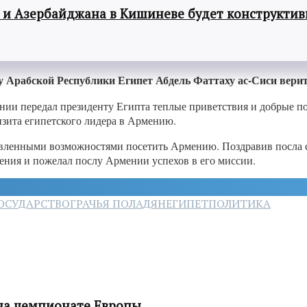
 и Азербайджана в Кишиневе будет конструкти
у Арабской Республики Египет Абдель Фаттаху ас-Сиси вери
мении передал президенту Египта теплые приветствия и добрые 
изита египетского лидера в Армению.
тавленными возможностями посетить Армению. Поздравив посла 
ния и пожелал послу Армении успехов в его миссии.
ОСУДАРСТВО
ГРАЧЬЯ ПОЛАДЯН
ЕГИПЕТ
ПОЛИТИКА
 на чемпионате Европы