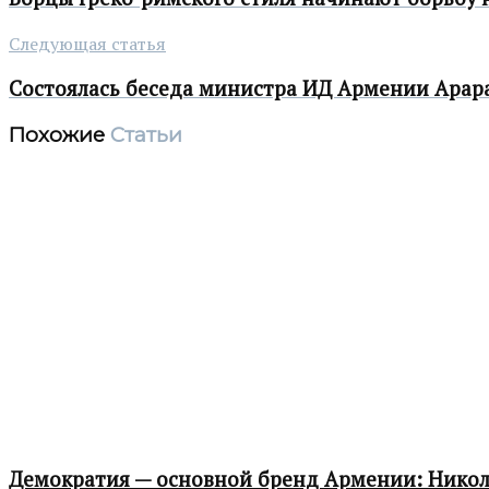
Следующая статья
Состоялась беседа министра ИД Армении Арар
Похожие
Статьи
Демократия — основной бренд Армении: Нико