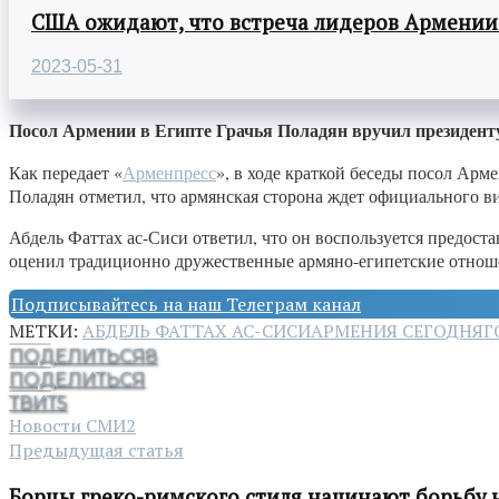
США ожидают, что встреча лидеров Армении
2023-05-31
Посол Армении в Египте Грачья Поладян вручил президент
Как передает «
Арменпресс
», в ходе краткой беседы посол Ар
Поладян отметил, что армянская сторона ждет официального в
Абдель Фаттах ас-Сиси ответил, что он воспользуется предос
оценил традиционно дружественные армяно-египетские отноше
Подписывайтесь на наш Телеграм канал
МЕТКИ:
АБДЕЛЬ ФАТТАХ АС-СИСИ
АРМЕНИЯ СЕГОДНЯ
Г
ПОДЕЛИТЬСЯ
8
ПОДЕЛИТЬСЯ
ТВИТ
5
Новости СМИ2
Предыдущая статья
Борцы греко-римского стиля начинают борьбу