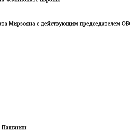
ата Мирзояна с действующим председателем ОБ
л Пашинян