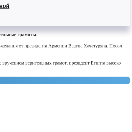
вной
тельные грамоты.
пожелания от президента Армении Ваагна Хачатуряна. Посол
с вручением верительных грамот, президент Египта высоко