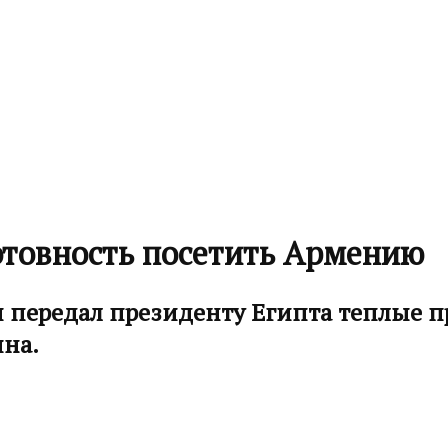
отовность посетить Армению
и передал президенту Египта теплые 
яна.