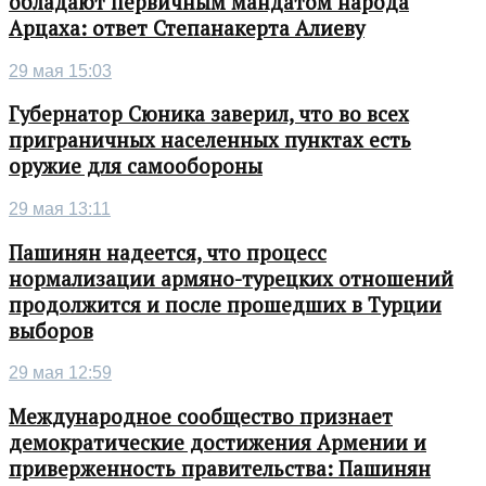
обладают первичным мандатом народа
Арцаха: ответ Степанакерта Алиеву
29 мая 15:03
Губернатор Сюника заверил, что во всех
приграничных населенных пунктах есть
оружие для самообороны
29 мая 13:11
Пашинян надеется, что процесс
нормализации армяно-турецких отношений
продолжится и после прошедших в Турции
выборов
29 мая 12:59
Международное сообщество признает
демократические достижения Армении и
приверженность правительства: Пашинян