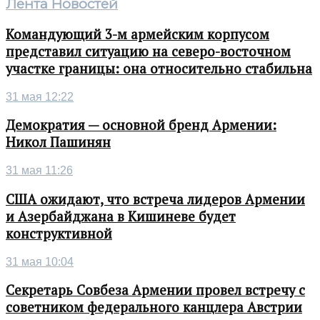
Лента Новостей
Командующий 3-м армейским корпусом
представил ситуацию на северо-восточном
участке границы: она относительно стабильна
31 мая 12:22
Демократия — основной бренд Армении:
Никол Пашинян
31 мая 11:26
США ожидают, что встреча лидеров Армении
и Азербайджана в Кишиневе будет
конструктивной
31 мая 10:04
Секретарь Совбеза Армении провел встречу с
советником федерального канцлера Австрии