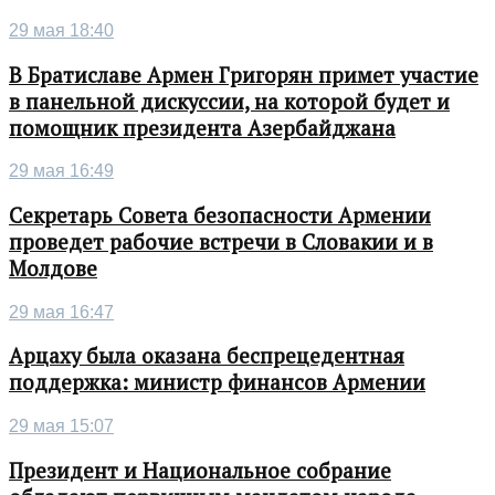
29 мая 18:40
В Братиславе Армен Григорян примет участие
в панельной дискуссии, на которой будет и
помощник президента Азербайджана
29 мая 16:49
Секретарь Совета безопасности Армении
проведет рабочие встречи в Словакии и в
Молдове
29 мая 16:47
Арцаху была оказана беспрецедентная
поддержка: министр финансов Армении
29 мая 15:07
Президент и Национальное собрание