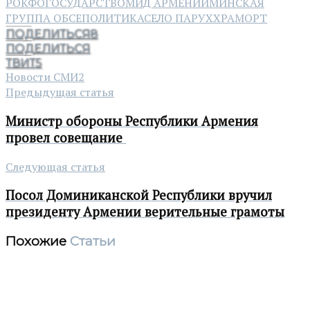
РОКФО
ГОСУДАРСТВО
МИД АРМЕНИИ
МИНСКАЯ
ГРУППА ОБСЕ
ПОЛИТИКА
СЕЛО ПАРУХ
ХРАМОРТ
ПОДЕЛИТЬСЯ
8
ПОДЕЛИТЬСЯ
ТВИТ
5
Новости СМИ2
Предыдущая статья
Министр обороны Республики Армения
провел совещание
Следующая статья
Посол Доминиканской Республики вручил
президенту Армении верительные грамоты
Похожие
Статьи