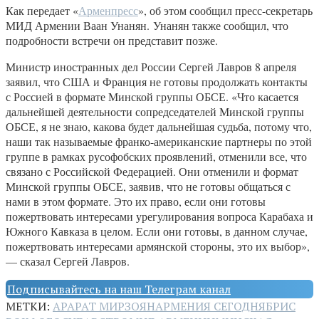
Как передает «
Арменпресс
», об этом сообщил пресс-секретарь
МИД Армении Ваан Унанян. Унанян также сообщил, что
подробности встречи он представит позже.
Министр иностранных дел России Сергей Лавров 8 апреля
заявил, что США и Франция не готовы продолжать контакты
с Россией в формате Минской группы ОБСЕ. «Что касается
дальнейшей деятельности сопредседателей Минской группы
ОБСЕ, я не знаю, какова будет дальнейшая судьба, потому что,
наши так называемые франко-американские партнеры по этой
группе в рамках русофобских проявлений, отменили все, что
связано с Российской Федерацией. Они отменили и формат
Минской группы ОБСЕ, заявив, что не готовы общаться с
нами в этом формате. Это их право, если они готовы
пожертвовать интересами урегулирования вопроса Карабаха и
Южного Кавказа в целом. Если они готовы, в данном случае,
пожертвовать интересами армянской стороны, это их выбор»,
— сказал Сергей Лавров.
Подписывайтесь на наш Телеграм канал
МЕТКИ:
АРАРАТ МИРЗОЯН
АРМЕНИЯ СЕГОДНЯ
БРИС