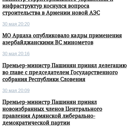
инфраструктур коснулся вопроса
строительства в Армении новой АЭС
30 мая 20:20
МО Арцаха опубликовало кадры применения
азербайджанскими ВС минометов
30 мая 20:16
Премьер-министр Пашинян принял делегацию
во главе с председателем Государственного
собрания Республики Словения
30 мая 20:09
Премьер-министр Пашинян принял
новоизбранных членов Центрального
правления Армянской либерально-
демократической партии