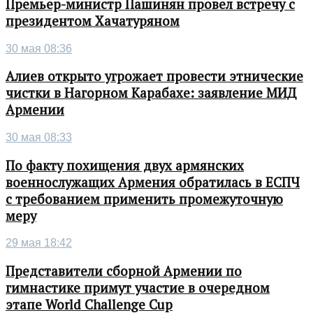
Премьер-министр Пашинян провел встречу с
президентом Хачатуряном
30 мая 08:36
Алиев открыто угрожает провести этнические
чистки в Нагорном Карабахе: заявление МИД
Армении
30 мая 08:33
По факту похищения двух армянских
военнослужащих Армения обратилась в ЕСПЧ
с требованием применить промежуточную
меру
29 мая 18:42
Представители сборной Армении по
гимнастике примут участие в очередном
этапе World Challenge Cup