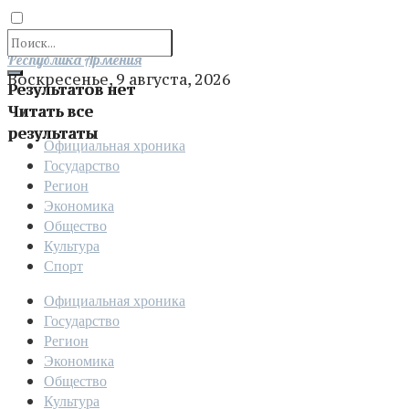
Отправить
Республика Армения
Воскресенье, 9 августа, 2026
Результатов нет
Читать все
результаты
Официальная хроника
Государство
Регион
Экономика
Общество
Культура
Спорт
Официальная хроника
Государство
Регион
Экономика
Общество
Культура