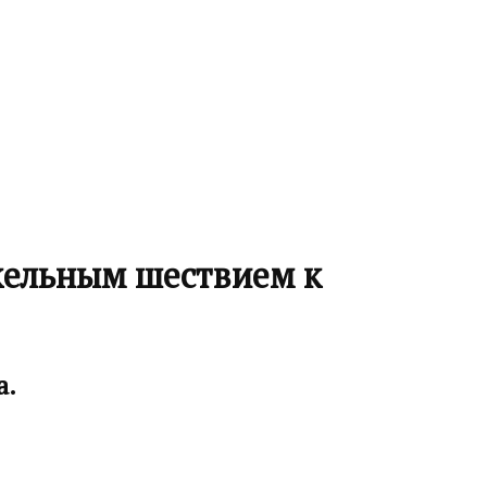
кельным шествием к
а.