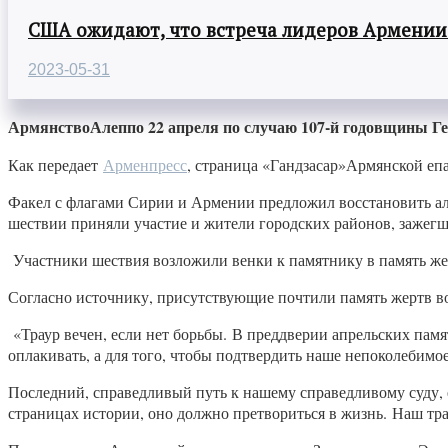
США ожидают, что встреча лидеров Армении
2023-05-31
АрмянствоАлеппо 22 апреля по случаю 107-й годовщины Г
Как передает
Арменпресс
, страница «Гандзасар»Армянской епа
Факел с флагами Сирии и Армении предложил восстановить ал
шествии приняли участие и жители городских районов, зажегш
Участники шествия возложили венки к памятнику в память же
Согласно источнику, присутствующие почтили память жертв 
«Траур вечен, если нет борьбы. В преддверии апрельских пам
оплакивать, а для того, чтобы подтвердить наше непоколебимо
Последний, справедливый путь к нашему справедливому суду, 
страницах истории, оно должно претвориться в жизнь. Наш тра