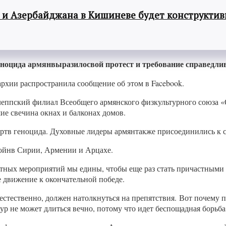
 и Азербайджана в Кишиневе будет конструкти
еноцида армянвыразилосвой протест и требование справедл
рхии распространила сообщение об этом в Facebook.
еппский филиал Всеобщего армянского физкультурного союза «О
ие свечина окнах и балконах домов.
ртв геноцида. Духовные лидеры армянтакже присоединились к с
войнв Сирии, Армении и Арцахе.
ятных мероприятий мы едины, чтобы еще раз стать причастными 
е движение к окончательной победе.
естественно, должен натолкнуться на препятствия. Вот почему 
ур не может длиться вечно, потому что идет беспощадная борьб