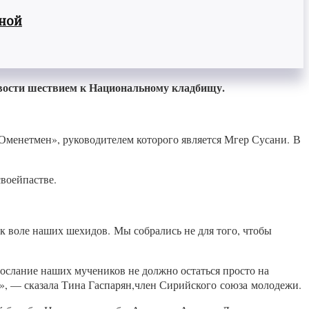
вной
ивости шествием к Национальному кладбищу.
менетмен», руководителем которого является Мгер Сусани. В
воейпастве.
к воле наших шехидов. Мы собрались не для того, чтобы
послание наших мучеников не должно остаться просто на
а», — сказала Тина Гаспарян,член Сирийского союза молодежи.