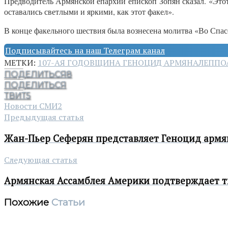
Предводитель Армянской епархии епископ Зопян сказал. «Этот
оставались светлыми и яркими, как этот факел».
В конце факельного шествия была вознесена молитва «Во Спас
Подписывайтесь на наш Телеграм канал
МЕТКИ:
107-АЯ ГОДОВЩИНА ГЕНОЦИД АРМЯН
АЛЕППО
ПОДЕЛИТЬСЯ
8
ПОДЕЛИТЬСЯ
ТВИТ
5
Новости СМИ2
Предыдущая статья
Жан-Пьер Сеферян представляет Геноцид армя
Следующая статья
Армянская Ассамблея Америки подтверждает т
Похожие
Статьи