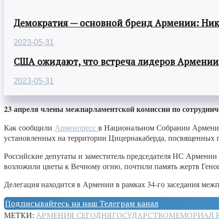
Демократия — основной бренд Армении: Ни
2023-05-31
США ожидают, что встреча лидеров Армении
2023-05-31
23 апреля члены межпарламентской комиссии по сотрудни
Как сообщили
Арменпресс
в Национальном Собрании Армении,
установленных на территории Цицернакаберда, посвященных па
Российские депутаты и заместитель председателя НС Армении
возложили цветы к Вечному огню, почтили память жертв Гено
Делегация находится в Армении в рамках 34-го заседания меж
Подписывайтесь на наш Телеграм канал
МЕТКИ:
АРМЕНИЯ СЕГОДНЯ
ГОСУДАРСТВО
МЕМОРИАЛ 