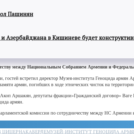
кол Пашинян
 и Азербайджана в Кишиневе будет конструкти
честву между Национальным Собранием Армении и Федераль
 гостей встретил директор Музея-института Геноцида армян А
мяти армян, погибших в ходе этнических чисток на территории
 Акоп Аршакян, депутаты фракции»Гражданский договор» Ваге 
цида армян.
парламентской комиссии по сотрудничеству между НС Армении и 
В ЦИЦЕРНАКАБЕРДЕ
МУЗЕЙ-ИНСТИТУТ ГЕНОЦИДА АРМ