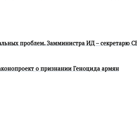
альных проблем. Замминистра ИД – секретарю 
законопроект о признании Геноцида армян