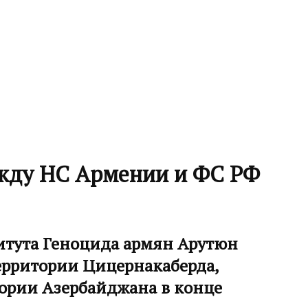
ежду НС Армении и ФС РФ
итута Геноцида армян Арутюн
территории Цицернакаберда,
тории Азербайджана в конце