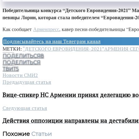
Победительница конкурса “Детского Евровидения-2021” Ма
певицы Лорин, которая стала победителем “Евровидения-20
Как сообщает
Арменпресс
, кавер песни-победительницы “Евро
Подписывайтесь на наш Телеграм канал
МЕТКИ:
“ДЕТСКОГО ЕВРОВИДЕНИЯ-2021”
АРМЕНИЯ СЕ
ПОДЕЛИТЬСЯ
8
ПОДЕЛИТЬСЯ
ТВИТ
5
Новости СМИ2
Предыдущая статья
Вице-спикер НС Армении принял делегацию во
Следующая статья
Действия оппозиции направлены на дестабили
Похожие
Статьи