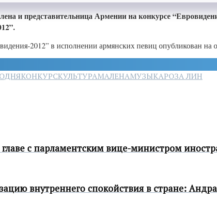
лена и представительница Армении на конкурсе “Евровиден
12”.
видения-2012” в исполнении армянских певиц опубликован на оф
ГОДНЯ
КОНКУРС
КУЛЬТУРА
МАЛЕНА
МУЗЫКА
РОЗА ЛИН
 главе с парламентским вице-министром иност
зацию внутреннего спокойствия в стране: Андр