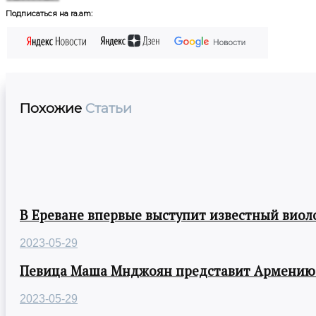
Подписаться на ra.am:
Похожие
Статьи
В Ереване впервые выступит известный виол
2023-05-29
Певица Маша Мнджоян представит Армению н
2023-05-29