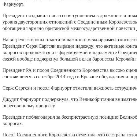
Фарнуорт.
Президент поздравил посла со вступлением в должность и пож
уровня двусторонних отношений с Соединенным Королевством 
обогащения армяно-британской межгосударственной повестки 
На встрече стороны отметили важность межпарламентского сот
Президент Серж Саргсян выразил надежду, что активные конт
вопросов продолжатся и с формируемой в парламенте Соедине
связей вообще подчеркнул большой вклад баронессы Керолайн 
Президент РА и посол Соединенного Королевства высоко оцен
состоявшиеся в сентябре 2014 года в Ереване обсуждения и по
Серж Саргсян и посол Фарнуорт отметили важность сотрудниче
Джудит Фарнуорт подчеркнула, что Великобритания вниматель
переговорному процессу.
Президент поблагодарил за беспристрастную позицию Великоб
вопросах.
Посол Соединенного Королевства отметила, что ее страна го