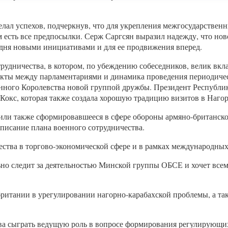
елал успехов, подчеркнув, что для укрепления межгосударствен
есть все предпосылки. Серж Саргсян выразил надежду, что нов
дня новыми инициативами и для ее продвижения вперед.
рудничества, в котором, по убеждению собеседников, велик вкл
акты между парламентариями и динамика проведения периодиче
нного Королевства новой группой дружбы. Президент Республик
Кокс, которая также создала хорошую традицию визитов в Наго
или также сформировавшееся в сфере обороны армяно-британско
дписание плана военного сотрудничества.
ства в торгово-экономической сфере и в рамках международных
но следит за деятельностью Минской группы ОБСЕ и хочет всем
ритании в урегулировании нагорно-карабахской проблемы, а т
това сыграть ведущую роль в вопросе формирования регулирую