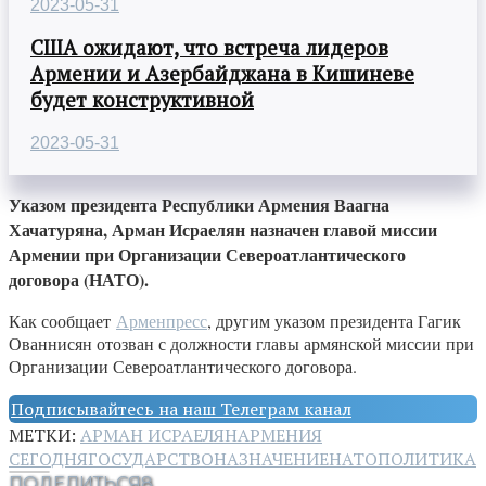
2023-05-31
США ожидают, что встреча лидеров
Армении и Азербайджана в Кишиневе
будет конструктивной
2023-05-31
Указом президента Республики Армения Ваагна
Хачатуряна, Арман Исраелян назначен главой миссии
Армении при Организации Североатлантического
договора (НАТО).
Как сообщает
Арменпресс
, другим указом президента Гагик
Ованнисян отозван с должности главы армянской миссии при
Организации Североатлантического договора.
Подписывайтесь на наш Телеграм канал
МЕТКИ:
АРМАН ИСРАЕЛЯН
АРМЕНИЯ
СЕГОДНЯ
ГОСУДАРСТВО
НАЗНАЧЕНИЕ
НАТО
ПОЛИТИКА
ПОДЕЛИТЬСЯ
8