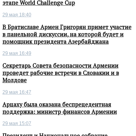
этапе World Challenge Cup
29 мая 18:40
В Братиславе Армен Григорян примет участие
в панельной дискуссии, на которой будет и
помощник президента Азербайджана
29 мая 16:49
Секретарь Совета безопасности Армении
проведет рабочие встречи в Словакии и в
Молдове
29 мая 16:47
Арцаху была оказана беспрецедентная
поддержка: министр финансов Армении
29 мая 15:07
Президент и Национальное собрание