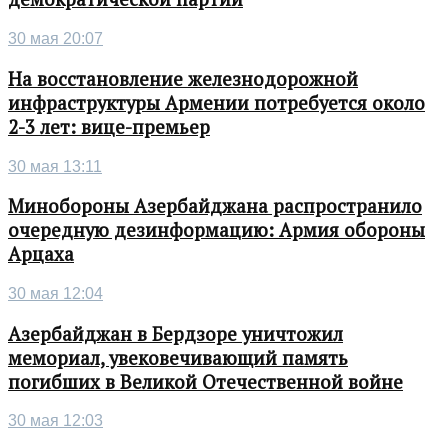
30 мая 20:07
На восстановление железнодорожной
инфраструктуры Армении потребуется около
2-3 лет: вице-премьер
30 мая 13:11
Минобороны Азербайджана распространило
очередную дезинформацию: Армия обороны
Арцаха
30 мая 12:04
Азербайджан в Бердзоре уничтожил
мемориал, увековечивающий память
погибших в Великой Отечественной войне
30 мая 12:03