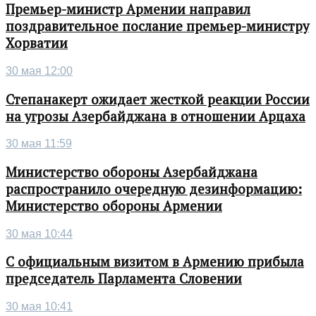
Премьер-министр Армении направил
поздравительное послание премьер-министру
Хорватии
30 мая 12:00
Степанакерт ожидает жесткой реакции России
на угрозы Азербайджана в отношении Арцаха
30 мая 11:59
Министерство обороны Азербайджана
распространило очередную дезинформацию:
Министерство обороны Армении
30 мая 10:44
С официальным визитом в Армению прибыла
председатель Парламента Словении
30 мая 10:41