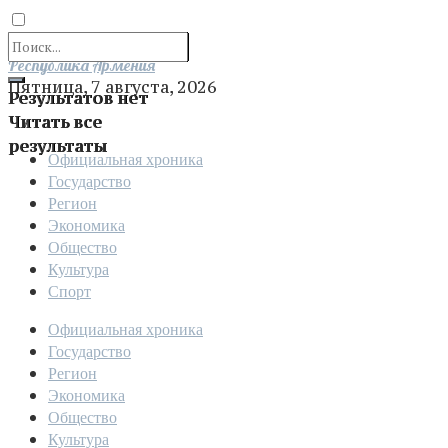
Отправить
Республика Армения
Пятница, 7 августа, 2026
Результатов нет
Читать все
результаты
Официальная хроника
Государство
Регион
Экономика
Общество
Культура
Спорт
Официальная хроника
Государство
Регион
Экономика
Общество
Культура