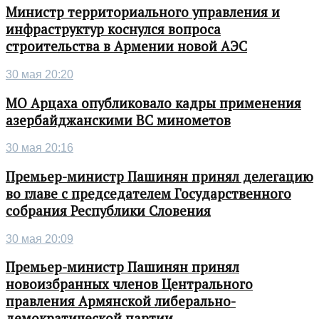
Министр территориального управления и
инфраструктур коснулся вопроса
строительства в Армении новой АЭС
30 мая 20:20
МО Арцаха опубликовало кадры применения
азербайджанскими ВС минометов
30 мая 20:16
Премьер-министр Пашинян принял делегацию
во главе с председателем Государственного
собрания Республики Словения
30 мая 20:09
Премьер-министр Пашинян принял
новоизбранных членов Центрального
правления Армянской либерально-
демократической партии