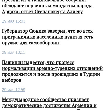
обладают первичным мандатом народа
Арцаха: ответ Степанакерта Алиеву
29 мая 15:03
Губернатор Сюника заверил, что во всех
приграничных населенных пунктах есть
оружие для самообороны
29 мая 13:11
Пашинян надеется, что процесс
нормализации армяно-турецких отношений
продолжится и после прошедших в Турции
выборов
29 мая 12:59
Международное сообщество признает
демократические достижения Армении и