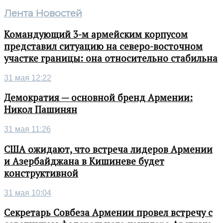
Лента Новостей
Командующий 3-м армейским корпусом
представил ситуацию на северо-восточном
участке границы: она относительно стабильна
31 мая 12:22
Демократия — основной бренд Армении:
Никол Пашинян
31 мая 11:26
США ожидают, что встреча лидеров Армении
и Азербайджана в Кишиневе будет
конструктивной
31 мая 10:04
Секретарь Совбеза Армении провел встречу с