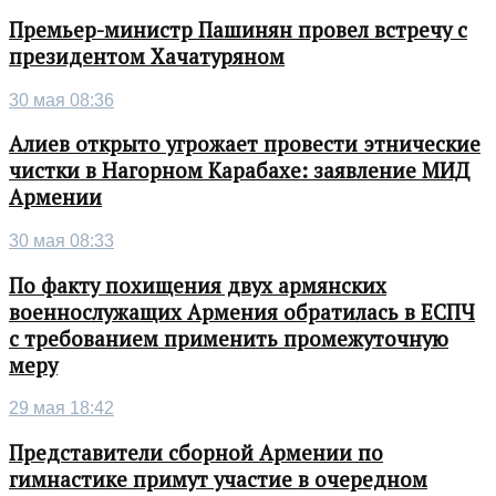
Премьер-министр Пашинян провел встречу с
президентом Хачатуряном
30 мая 08:36
Алиев открыто угрожает провести этнические
чистки в Нагорном Карабахе: заявление МИД
Армении
30 мая 08:33
По факту похищения двух армянских
военнослужащих Армения обратилась в ЕСПЧ
с требованием применить промежуточную
меру
29 мая 18:42
Представители сборной Армении по
гимнастике примут участие в очередном