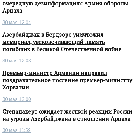
очередную дезинформацию: Армия обороны
Арцаха
30 мая 12:04
Азербайджан в Бердзоре уничтожил
мемориал, увековечивающий память
погибших в Великой Отечественной войне
30 мая 12:03
Премьер-министр Армении направил
поздравительное послание премьер-министру
Хорватии
30 мая 12:00
Степанакерт ожидает жесткой реакции России
на угрозы Азербайджана в отношении Арцаха
30 мая 11:59