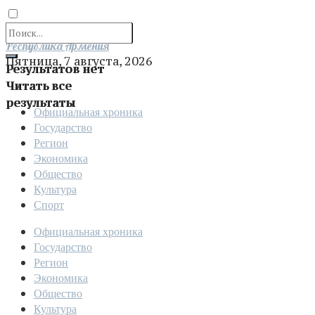
Отправить
Республика Армения
Пятница, 7 августа, 2026
Результатов нет
Читать все
результаты
Официальная хроника
Государство
Регион
Экономика
Общество
Культура
Спорт
Официальная хроника
Государство
Регион
Экономика
Общество
Культура