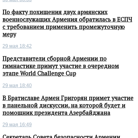
По факту похищения двух армянских
военнослужащих Армения обратилась в ЕСПЧ
с требованием применить промежуточную
меру
29 мая 18:42
Представители сборной Армении по
гимнастике примут участие в очередном
этапе World Challenge Cup
29 мая 18:40
В Братиславе Армен Григорян примет участие
в панельной дискуссии, на которой будет и
помощник президента Азербайджана
29 мая 16:49
Секретарь Совета безопасности Армении