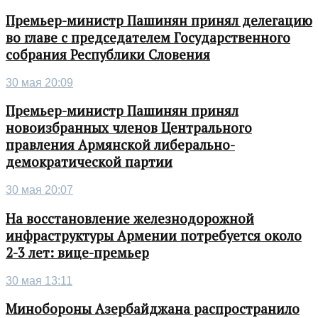
Премьер-министр Пашинян принял делегацию
во главе с председателем Государственного
собрания Республики Словения
30 мая 20:09
Премьер-министр Пашинян принял
новоизбранных членов Центрального
правления Армянской либерально-
демократической партии
30 мая 20:07
На восстановление железнодорожной
инфраструктуры Армении потребуется около
2-3 лет: вице-премьер
30 мая 13:11
Минобороны Азербайджана распространило