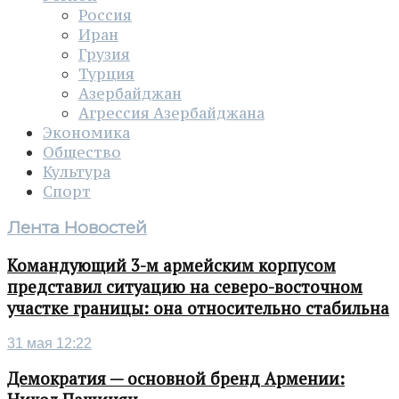
Россия
Иран
Грузия
Турция
Азербайджан
Агрессия Азербайджана
Экономика
Общество
Культура
Спорт
Лента Новостей
Командующий 3-м армейским корпусом
представил ситуацию на северо-восточном
участке границы: она относительно стабильна
31 мая 12:22
Демократия — основной бренд Армении: