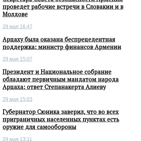
проведет рабочие встречи в Словакии и в
Молдове
29 мая 16:47
Арцаху была оказана беспрецедентная
поддержка: министр финансов Армении
29 мая 15:07
Президент и Национальное собрание
обладают первичным мандатом народа
Арцаха: ответ Степанакерта Алиеву
29 мая 15:03
Губернатор Сюника заверил, что во всех
приграничных населенных пунктах есть
оружие для самообороны
29 мая 13:11