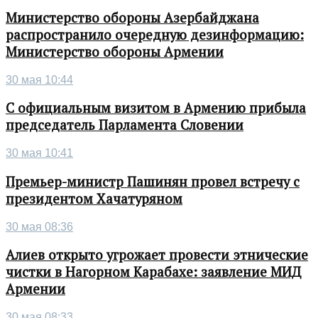
Министерство обороны Азербайджана
распространило очередную дезинформацию:
Министерство обороны Армении
30 мая 10:44
С официальным визитом в Армению прибыла
председатель Парламента Словении
30 мая 10:41
Премьер-министр Пашинян провел встречу с
президентом Хачатуряном
30 мая 08:36
Алиев открыто угрожает провести этнические
чистки в Нагорном Карабахе: заявление МИД
Армении
30 мая 08:33