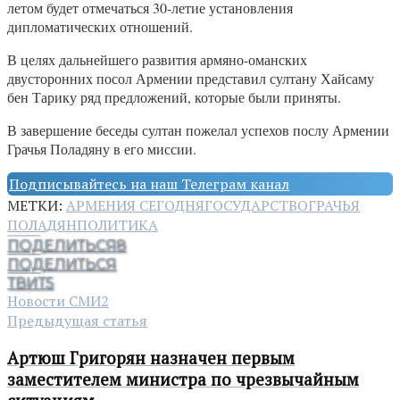
летом будет отмечаться 30-летие установления
дипломатических отношений.
В целях дальнейшего развития армяно-оманских
двусторонних посол Армении представил султану Хайсаму
бен Тарику ряд предложений, которые были приняты.
В завершение беседы султан пожелал успехов послу Армении
Грачья Поладяну в его миссии.
Подписывайтесь на наш Телеграм канал
МЕТКИ:
АРМЕНИЯ СЕГОДНЯ
ГОСУДАРСТВО
ГРАЧЬЯ
ПОЛАДЯН
ПОЛИТИКА
ПОДЕЛИТЬСЯ
8
ПОДЕЛИТЬСЯ
ТВИТ
5
Новости СМИ2
Предыдущая статья
Артюш Григорян назначен первым
заместителем министра по чрезвычайным