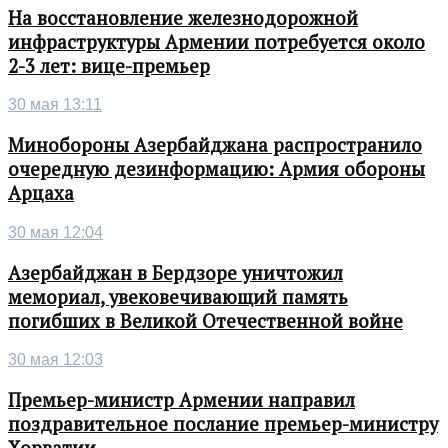
На восстановление железнодорожной
инфраструктуры Армении потребуется около
2-3 лет: вице-премьер
30 мая 13:11
Минобороны Азербайджана распространило
очередную дезинформацию: Армия обороны
Арцаха
30 мая 12:04
Азербайджан в Бердзоре уничтожил
мемориал, увековечивающий память
погибших в Великой Отечественной войне
30 мая 12:03
Премьер-министр Армении направил
поздравительное послание премьер-министру