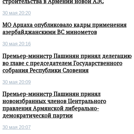
строительства в Армении новой АЭС
30 мая 20:20
МО Арцаха опубликовало кадры применения
азербайджанскими ВС минометов
30 мая 20:16
Премьер-министр Пашинян принял делегацию
во главе с председателем Государственного
собрания Республики Словения
30 мая 20:09
Премьер-министр Пашинян принял
новоизбранных членов Центрального
правления Армянской либерально-
демократической партии
30 мая 20:07