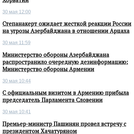
Хорватии
30 мая 12:00
Степанакерт ожидает жесткой реакции России
на угрозы Азербайджана в отношении Арцаха
30 мая 11:59
Министерство обороны Азербайджана
распространило очередную дезинформацию:
Министерство обороны Армении
30 мая 10:44
С официальным визитом в Армению прибыла
председатель Парламента Словении
30 мая 10:41
Премьер-министр Пашинян провел встречу с
президентом Хачатуряном