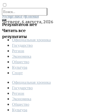
Отправить
Республика Армения
Четверг, 6 августа, 2026
Результатов нет
Читать все
результаты
Официальная хроника
Государство
Регион
Экономика
Общество
Культура
Спорт
Официальная хроника
Государство
Регион
Экономика
Общество
Культура