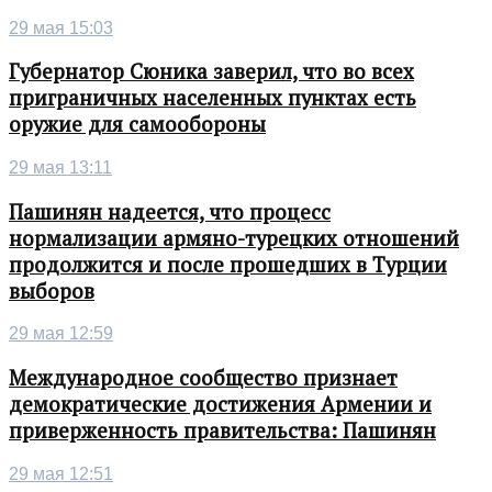
29 мая 15:03
Губернатор Сюника заверил, что во всех
приграничных населенных пунктах есть
оружие для самообороны
29 мая 13:11
Пашинян надеется, что процесс
нормализации армяно-турецких отношений
продолжится и после прошедших в Турции
выборов
29 мая 12:59
Международное сообщество признает
демократические достижения Армении и
приверженность правительства: Пашинян
29 мая 12:51