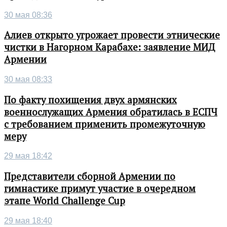
30 мая 08:36
Алиев открыто угрожает провести этнические
чистки в Нагорном Карабахе: заявление МИД
Армении
30 мая 08:33
По факту похищения двух армянских
военнослужащих Армения обратилась в ЕСПЧ
с требованием применить промежуточную
меру
29 мая 18:42
Представители сборной Армении по
гимнастике примут участие в очередном
этапе World Challenge Cup
29 мая 18:40