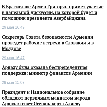
В Братиславе Армен Григорян примет участие
в панельной дискуссии, на которой будет и
помощник президента Азербайджана
29 мая 16:49
Секретарь Совета безопасности Армении
проведет рабочие встречи в Словакии и в
Молдове
29 мая 16:47
Арцаху была оказана беспрецедентная
поддержка: министр финансов Армении
29 мая 15:07
Президент и Национальное собрание
обладают первичным мандатом народа
Арцаха: ответ Степанакерта Алиеву