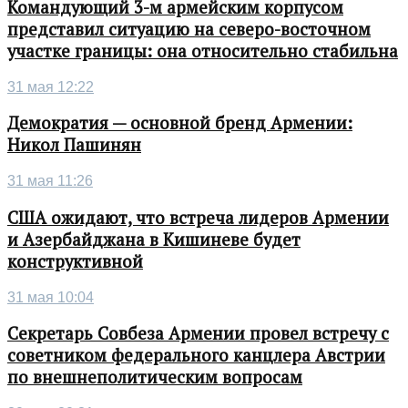
Командующий 3-м армейским корпусом
представил ситуацию на северо-восточном
участке границы: она относительно стабильна
31 мая 12:22
Демократия — основной бренд Армении:
Никол Пашинян
31 мая 11:26
США ожидают, что встреча лидеров Армении
и Азербайджана в Кишиневе будет
конструктивной
31 мая 10:04
Секретарь Совбеза Армении провел встречу с
советником федерального канцлера Австрии
по внешнеполитическим вопросам