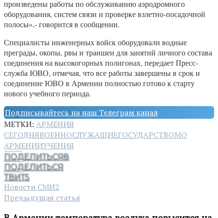
произведены работы по обслуживанию аэродромного
оборудования, систем связи и проверке взлетно-посадочной
полосы»,- говорится в сообщении.
Специалисты инженерных войск оборудовали водные
преграды, окопы, рвы и траншеи для занятий личного состава
соединения на высокогорных полигонах, передает Пресс-
служба ЮВО, отмечая, что все работы завершены в срок и
соединение ЮВО в Армении полностью готово к старту
нового учебного периода.
Подписывайтесь на наш Телеграм канал
МЕТКИ:
АРМЕНИЯ
СЕГОДНЯ
ВОЕННОСЛУЖАЩИЕ
ГОСУДАРСТВО
МО
АРМЕНИИ
УЧЕНИЯ
ПОДЕЛИТЬСЯ
8
ПОДЕЛИТЬСЯ
ТВИТ
5
Новости СМИ2
Предыдущая статья
В Армении температура воздуха повысится на