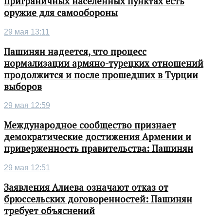
приграничных населенных пунктах есть
оружие для самообороны
29 мая 13:11
Пашинян надеется, что процесс
нормализации армяно-турецких отношений
продолжится и после прошедших в Турции
выборов
29 мая 12:59
Международное сообщество признает
демократические достижения Армении и
приверженность правительства: Пашинян
29 мая 12:51
Заявления Алиева означают отказ от
брюссельских договоренностей: Пашинян
требует объяснений