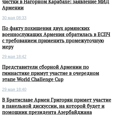
чистки в Нагорном Карабахе: заявление МИД
Армении
30 мая 08:33
По факту похищения двух армянских
военнослужащих Армения обратилась в ЕСПЧ
с требованием применить промежуточную
меру
29 мая 18:42
Представители сборной Армении по
гимнастике примут участие в очередном
этапе World Challenge Cup
29 мая 18:40
В Братиславе Армен Григорян примет участие
в панельной дискуссии, на которой будет и
помощник президента Азербайджана