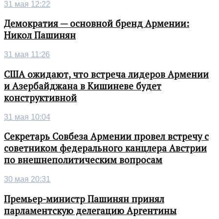
31 мая 12:22
Демократия — основной бренд Армении:
Никол Пашинян
31 мая 11:26
США ожидают, что встреча лидеров Армении
и Азербайджана в Кишиневе будет
конструктивной
31 мая 10:04
Секретарь Совбеза Армении провел встречу с
советником федерального канцлера Австрии
по внешнеполитическим вопросам
30 мая 20:31
Премьер-министр Пашинян принял
парламентскую делегацию Аргентины