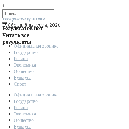
Отправить
Республика Армения
Суббота, 8 августа, 2026
Результатов нет
Читать все
результаты
Официальная хроника
Государство
Регион
Экономика
Общество
Культура
Спорт
Официальная хроника
Государство
Регион
Экономика
Общество
Культура