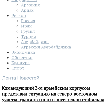
Армения
Арцах
Регион
Россия
Иран
Грузия
Турция
Азербайджан
Агрессия Азербайджана
Экономика
Общество
Культура
Спорт
Лента Новостей
Командующий 3-м армейским корпусом
представил ситуацию на северо-восточном
участке границы: она относительно стабильна