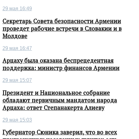
29 мая 16:49
Секретарь Совета безопасности Армении
проведет рабочие встречи в Словакии и в
Молдове
29 мая 16:47
Арцаху была оказана беспрецедентная
поддержка: министр финансов Армении
29 мая 15:07
Президент и Национальное собрание
обладают первичным мандатом народа
Арцаха: ответ Степанакерта Алиеву
29 мая 15:03
Губернатор Сюника заверил, что во всех