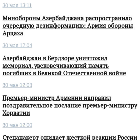
30 мая 13:11
Минобороны Азербайджана распространило
очередную дезинформацию: Армия обороны
Арцаха
30 мая 12:04
Азербайджан в Бердзоре уничтожил
мемориал, увековечивающий память
погибших в Великой Отечественной войне
30 мая 12:03
Премьер-министр Армении направил
поздравительное послание премьер-министру
Хорватии
30 мая 12:00
Степанакерт ожидает жесткой реакции России