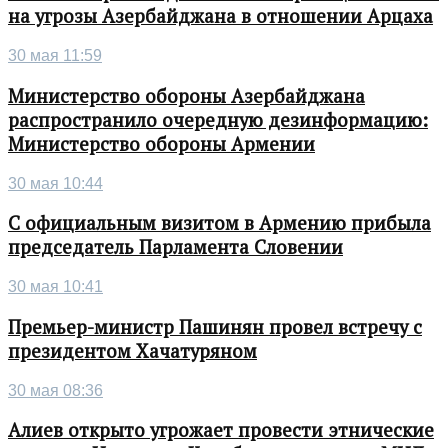
на угрозы Азербайджана в отношении Арцаха
30 мая 11:59
Министерство обороны Азербайджана
распространило очередную дезинформацию:
Министерство обороны Армении
30 мая 10:44
С официальным визитом в Армению прибыла
председатель Парламента Словении
30 мая 10:41
Премьер-министр Пашинян провел встречу с
президентом Хачатуряном
30 мая 08:36
Алиев открыто угрожает провести этнические