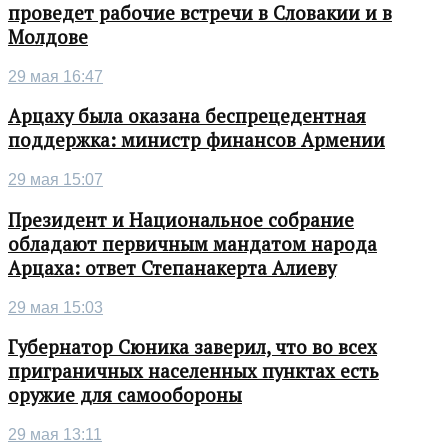
проведет рабочие встречи в Словакии и в
Молдове
29 мая 16:47
Арцаху была оказана беспрецедентная
поддержка: министр финансов Армении
29 мая 15:07
Президент и Национальное собрание
обладают первичным мандатом народа
Арцаха: ответ Степанакерта Алиеву
29 мая 15:03
Губернатор Сюника заверил, что во всех
приграничных населенных пунктах есть
оружие для самообороны
29 мая 13:11