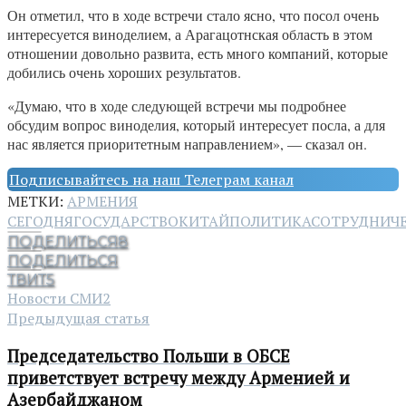
Он отметил, что в ходе встречи стало ясно, что посол очень
интересуется виноделием, а Арагацотнская область в этом
отношении довольно развита, есть много компаний, которые
добились очень хороших результатов.
«Думаю, что в ходе следующей встречи мы подробнее
обсудим вопрос виноделия, который интересует посла, а для
нас является приоритетным направлением», — сказал он.
Подписывайтесь на наш Телеграм канал
МЕТКИ:
АРМЕНИЯ
СЕГОДНЯ
ГОСУДАРСТВО
КИТАЙ
ПОЛИТИКА
СОТРУДНИЧ
ПОДЕЛИТЬСЯ
8
ПОДЕЛИТЬСЯ
ТВИТ
5
Новости СМИ2
Предыдущая статья
Председательство Польши в ОБСЕ
приветствует встречу между Арменией и
Азербайджаном