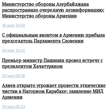
Министерство обороны Азербайджана
распространило очередную дезинформацию:
Министерство обороны Армении
30 мая 10:44
С официальным визитом в Армению прибыла
председатель Парламента Словении
30 мая 10:41
Премьер-министр Пашинян провел встречу с
президентом Хачатуряном
30 мая 08:36
Алиев открыто угрожает провести этнические
чистки в Нагорном Карабахе: заявление МИД
Армении
30 мая 08:33