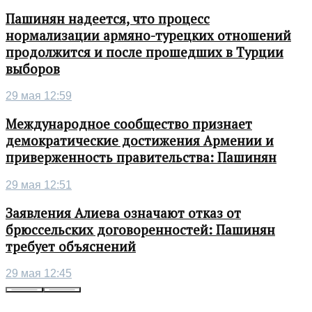
Пашинян надеется, что процесс
нормализации армяно-турецких отношений
продолжится и после прошедших в Турции
выборов
29 мая 12:59
Международное сообщество признает
демократические достижения Армении и
приверженность правительства: Пашинян
29 мая 12:51
Заявления Алиева означают отказ от
брюссельских договоренностей: Пашинян
требует объяснений
29 мая 12:45