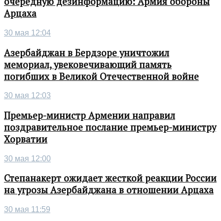
очередную дезинформацию: Армия обороны
Арцаха
30 мая 12:04
Азербайджан в Бердзоре уничтожил
мемориал, увековечивающий память
погибших в Великой Отечественной войне
30 мая 12:03
Премьер-министр Армении направил
поздравительное послание премьер-министру
Хорватии
30 мая 12:00
Степанакерт ожидает жесткой реакции России
на угрозы Азербайджана в отношении Арцаха
30 мая 11:59