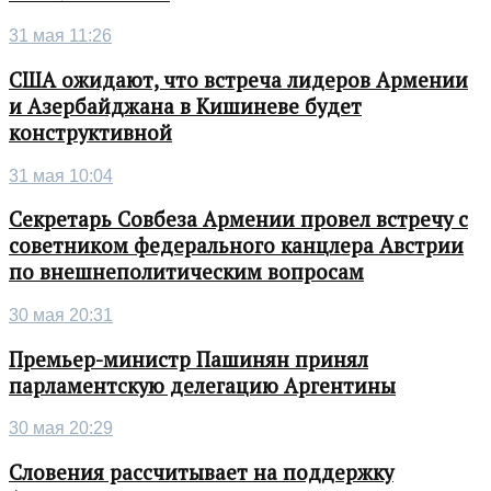
31 мая 11:26
США ожидают, что встреча лидеров Армении
и Азербайджана в Кишиневе будет
конструктивной
31 мая 10:04
Секретарь Совбеза Армении провел встречу с
советником федерального канцлера Австрии
по внешнеполитическим вопросам
30 мая 20:31
Премьер-министр Пашинян принял
парламентскую делегацию Аргентины
30 мая 20:29
Словения рассчитывает на поддержку