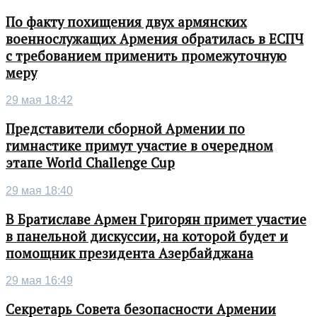
По факту похищения двух армянских
военнослужащих Армения обратилась в ЕСПЧ
с требованием применить промежуточную
меру
29 мая 18:42
Представители сборной Армении по
гимнастике примут участие в очередном
этапе World Challenge Cup
29 мая 18:40
В Братиславе Армен Григорян примет участие
в панельной дискуссии, на которой будет и
помощник президента Азербайджана
29 мая 16:49
Секретарь Совета безопасности Армении