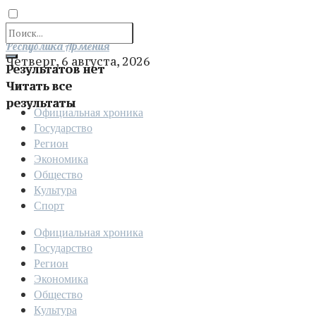
Отправить
Республика Армения
Четверг, 6 августа, 2026
Результатов нет
Читать все
результаты
Официальная хроника
Государство
Регион
Экономика
Общество
Культура
Спорт
Официальная хроника
Государство
Регион
Экономика
Общество
Культура