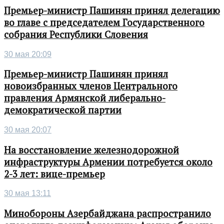
Премьер-министр Пашинян принял делегацию
во главе с председателем Государственного
собрания Республики Словения
30 мая 20:09
Премьер-министр Пашинян принял
новоизбранных членов Центрального
правления Армянской либерально-
демократической партии
30 мая 20:07
На восстановление железнодорожной
инфраструктуры Армении потребуется около
2-3 лет: вице-премьер
30 мая 13:11
Минобороны Азербайджана распространило