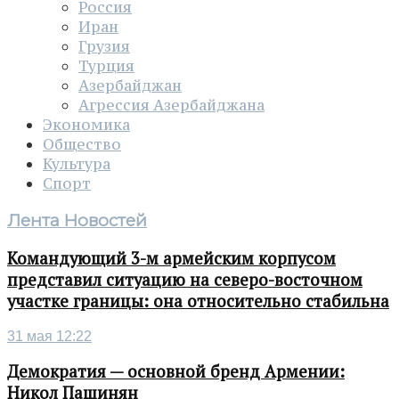
Россия
Иран
Грузия
Турция
Азербайджан
Агрессия Азербайджана
Экономика
Общество
Культура
Спорт
Лента Новостей
Командующий 3-м армейским корпусом
представил ситуацию на северо-восточном
участке границы: она относительно стабильна
31 мая 12:22
Демократия — основной бренд Армении:
Никол Пашинян