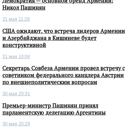
Демократия — основной бренд Армении:
Никол Пашинян
31 мая 11:26
США ожидают, что встреча лидеров Армении
и Азербайджана в Кишиневе будет
конструктивной
31 мая 10:04
Секретарь Совбеза Армении провел встречу с
советником федерального канцлера Австрии
по внешнеполитическим вопросам
30 мая 20:31
Премьер-министр Пашинян принял
парламентскую делегацию Аргентины
30 мая 20:29