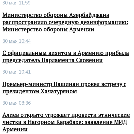
30 мая 11:59
Министерство обороны Азербайджана
распространило очередную дезинформацию:
Министерство обороны Армении
30 мая 10:44
С официальным визитом в Армению прибыла
председатель Парламента Словении
30 мая 10:41
Премьер-министр Пашинян провел встречу с
президентом Хачатуряном
30 мая 08:36
Алиев открыто угрожает провести этнические
чистки в Нагорном Карабахе: заявление МИД
Армении