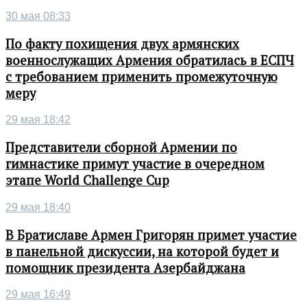
30 мая 08:33
По факту похищения двух армянских
военнослужащих Армения обратилась в ЕСПЧ
с требованием применить промежуточную
меру
29 мая 18:42
Представители сборной Армении по
гимнастике примут участие в очередном
этапе World Challenge Cup
29 мая 18:40
В Братиславе Армен Григорян примет участие
в панельной дискуссии, на которой будет и
помощник президента Азербайджана
29 мая 16:49