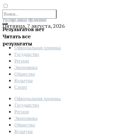
Отправить
Республика Армения
Пятница, 7 августа, 2026
Результатов нет
Читать все
результаты
Официальная хроника
Государство
Регион
Экономика
Общество
Культура
Спорт
Официальная хроника
Государство
Регион
Экономика
Общество
Культура