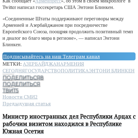
Как сообщает «
Арменпресс
», об этом в своем микроблоге в
Twitter написал госсекретарь США Энтони Блинкен.
«Соединенные Штаты поддерживают переговоры между
Арменией и Азербайджаном при посредничестве
Европейского Союза, поощряя продолжить позитивный темп
и диалог во благо мира в регионе», — написал Энтони
Блинкен.
Подписывайтесь на наш Телеграм канал
МЕТКИ:
АЗЕРБАЙДЖАН
АРМЕНИЯ
СЕГОДНЯ
ГОСУДАРСТВО
ПОЛИТИКА
ЭНТОНИ БЛИНКЕН
ПОДЕЛИТЬСЯ
8
ПОДЕЛИТЬСЯ
ТВИТ
5
Новости СМИ2
Предыдущая статья
Министр иностранных дел Республики Арцах с
рабочим визитом находился в Республике
Южная Осетия