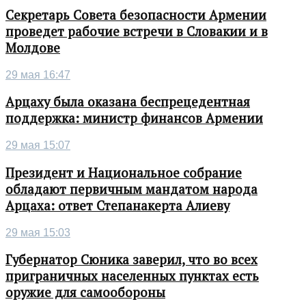
Секретарь Совета безопасности Армении
проведет рабочие встречи в Словакии и в
Молдове
29 мая 16:47
Арцаху была оказана беспрецедентная
поддержка: министр финансов Армении
29 мая 15:07
Президент и Национальное собрание
обладают первичным мандатом народа
Арцаха: ответ Степанакерта Алиеву
29 мая 15:03
Губернатор Сюника заверил, что во всех
приграничных населенных пунктах есть
оружие для самообороны