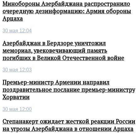
Минобороны Азербайджана распространило
очередную дезинформацию: Армия обороны
Арцаха
30 мая 12:04
Азербайджан в Бердзоре уничтожил
мемориал, увековечивающий память
погибших в Великой Отечественной войне
30 мая 12:03
Премьер-министр Армении направил
поздравительное послание премьер-министру
Хорватии
30 мая 12:00
Степанакерт ожидает жесткой реакции России
на угрозы Азербайджана в отношении Арцаха