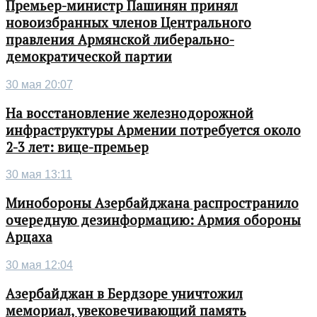
Премьер-министр Пашинян принял
новоизбранных членов Центрального
правления Армянской либерально-
демократической партии
30 мая 20:07
На восстановление железнодорожной
инфраструктуры Армении потребуется около
2-3 лет: вице-премьер
30 мая 13:11
Минобороны Азербайджана распространило
очередную дезинформацию: Армия обороны
Арцаха
30 мая 12:04
Азербайджан в Бердзоре уничтожил
мемориал, увековечивающий память