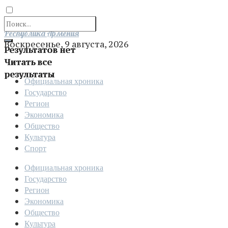
Отправить
Республика Армения
Воскресенье, 9 августа, 2026
Результатов нет
Читать все
результаты
Официальная хроника
Государство
Регион
Экономика
Общество
Культура
Спорт
Официальная хроника
Государство
Регион
Экономика
Общество
Культура