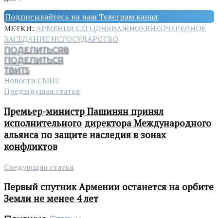
Подписывайтесь на наш Телеграм канал
МЕТКИ:
АРМЕНИЯ СЕГОДНЯ
ВАЖНОЕ
ВНЕОЧЕРЕДНОЕ
ЗАСЕДАНИЕ НС
ГОСУДАРСТВО
ПОДЕЛИТЬСЯ
8
ПОДЕЛИТЬСЯ
ТВИТ
5
Новости СМИ2
Предыдущая статья
Премьер-министр Пашинян принял
исполнительного директора Международного
альянса по защите наследия в зонах
конфликтов
Следующая статья
Первый спутник Армении останется на орбите
Земли не менее 4 лет