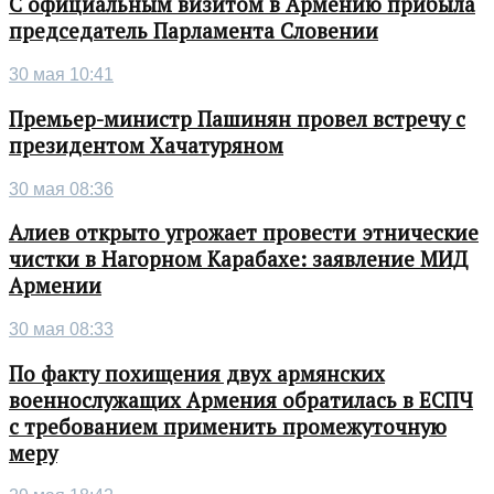
С официальным визитом в Армению прибыла
председатель Парламента Словении
30 мая 10:41
Премьер-министр Пашинян провел встречу с
президентом Хачатуряном
30 мая 08:36
Алиев открыто угрожает провести этнические
чистки в Нагорном Карабахе: заявление МИД
Армении
30 мая 08:33
По факту похищения двух армянских
военнослужащих Армения обратилась в ЕСПЧ
с требованием применить промежуточную
меру