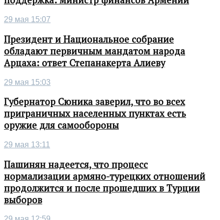
поддержка: министр финансов Армении
29 мая 15:07
Президент и Национальное собрание
обладают первичным мандатом народа
Арцаха: ответ Степанакерта Алиеву
29 мая 15:03
Губернатор Сюника заверил, что во всех
приграничных населенных пунктах есть
оружие для самообороны
29 мая 13:11
Пашинян надеется, что процесс
нормализации армяно-турецких отношений
продолжится и после прошедших в Турции
выборов
29 мая 12:59