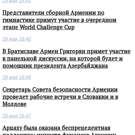
29 мая 18:42
Представители сборной Армении по
гимнастике примут участие в очередном
этапе World Challenge Cup
29 мая 18:40
В Братиславе Армен Григорян примет участие
в панельной дискуссии, на которой будет и
помощник президента Азербайджана
29 мая 16:49
Секретарь Совета безопасности Армении
проведет рабочие встречи в Словакии и в
Молдове
29 мая 16:47
Арцаху была оказана беспрецедентная