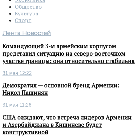
Экономика
Общество
Культура
Спорт
Лента Новостей
Командующий 3-м армейским корпусом
представил ситуацию на северо-восточном
участке границы: она относительно стабильна
31 мая 12:22
Демократия — основной бренд Армении:
Никол Пашинян
31 мая 11:26
США ожидают, что встреча лидеров Армении
и Азербайджана в Кишиневе будет
конструктивной