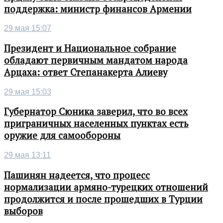
поддержка: министр финансов Армении
29 мая 15:07
Президент и Национальное собрание
обладают первичным мандатом народа
Арцаха: ответ Степанакерта Алиеву
29 мая 15:03
Губернатор Сюника заверил, что во всех
приграничных населенных пунктах есть
оружие для самообороны
29 мая 13:11
Пашинян надеется, что процесс
нормализации армяно-турецких отношений
продолжится и после прошедших в Турции
выборов