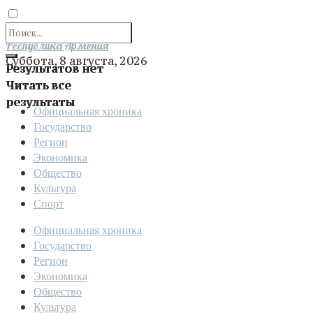
Отправить
Республика Армения
Суббота, 8 августа, 2026
Результатов нет
Читать все
результаты
Официальная хроника
Государство
Регион
Экономика
Общество
Культура
Спорт
Официальная хроника
Государство
Регион
Экономика
Общество
Культура