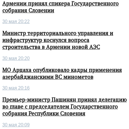
Армении принял спикера Государственного
собрания Словении
30 мая 20:22
Министр территориального управления и
инфраструктур коснулся вопроса
строительства в Армении новой АЭС
30 мая 20:20
МО Арцаха опубликовало кадры применения
азербайджанскими ВС минометов
30 мая 20:16
Премьер-министр Пашинян принял делегацию
во главе с председателем Государственного
собрания Республики Словения
30 мая 20:09