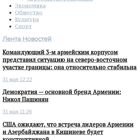
Экономика
Общество
Культура
Спорт
Лента Новостей
Командующий 3-м армейским корпусом
представил ситуацию на северо-восточном
участке границы: она относительно стабильна
31 мая 12:22
Демократия — основной бренд Армении:
Никол Пашинян
31 мая 11:26
США ожидают, что встреча лидеров Армении
и Азербайджана в Кишиневе будет
конструктивной