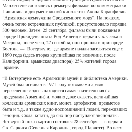
Манхеттене состоялись премьеры фильмов-короткометражки
Пашиняна и документальной киноленты Акопа Каранфиляна
“Армянская жемчужина Средиземного моря”. На показах,
очень тепло встреченных публикой, присутствовало порядка
300 человек. Затем, 25 сентября, фильмы были показаны в
городе Провиденс штата Род-Айленд в церкви Св. Саака и
Месропа, после чего, 27 сентября, они прошли в пригороде
Бостона — Вотертауне, где армяне начали заселяться еще с
1890 года (здесь вторая крупнейшая по величине, после
Калифорнии, армянская диаспора): 25% жителей города
-армяне.
“В Вотертауне есть Армянский музей и библиотека Америки.
Музей был основан в 1971 году потомками армян-
переселенцев: здесь находится самая значительная (за
пределами Армении) и, можно даже сказать, величайшая
коллекция армянских книг, монет, артефактов, предметов
быта и т.д., а также аудио-воспоминаний людей, переживших
геноцид. Сюда, кстати, до сих пор поступают экспонаты.
Четвертый показ картин состоялся 28 сентября — в церкви
Св. Саркиса (Северная Каролина, город Шарлотт). Во всех