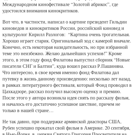
Международном кинофестивале “Золотой абрикос”, где
удостоился внимания кинокритиков.
Вот что, в частности, написал о картине президент Гильдии
киноведов и кинокритиков России, российский киновед и
культуролог Кирилл Разлогов: “Картина очень трогательная.
Хорошо играет старик. Оригинальный ход с камерой вначале.
Конечно, есть некоторая назидательность, но при избранной
теме это неизбежно. Желаю дальнейших успехов!” Кроме
этого, в этом году фонд Филатова выпустил сборник “Новые
писатели СНГ и Балтии”, куда вошел рассказ Р.Пашиняна.
Что интересно, в свое время именно фонд Филатова дал
путевку в жизнь данному произведению: несколько лет назад,
в рамках литературного фестиваля, который Фонд проводил в
Цахкадзоре, рассказ получил высокую оценку и премию.
После этого у автора возникла идея снять по рассказу фильм,
и началось его достаточно успешное шествие, причем не
только в нашей стране…
Не так давно, при поддержке армянской диаспоры США,
Рубен успешно прокатал свой фильм в Америке. 20 сентября,
в Нью-Йорке, в церкви Святого Григория Просветителя на