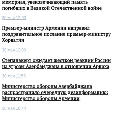
мемориал, увековечивающий память
погибших в Великой Отечественной войне
30 мая 12:03
Премьер-министр Армении направил
поздравительное послание премьер-министру
Хорватии
30 мая 12:00
Степанакерт ожидает жесткой реакции России
на угрозы Азербайджана в отношении Арцаха
30 мая 11:59
Министерство обороны Азербайджана
распространило очередную дезинформацию:
Министерство обороны Армении
30 мая 10:44