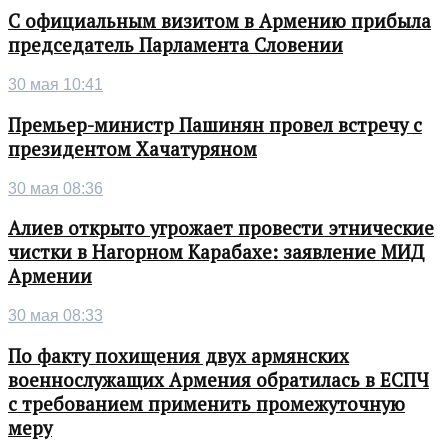
С официальным визитом в Армению прибыла
председатель Парламента Словении
30 мая 10:41
Премьер-министр Пашинян провел встречу с
президентом Хачатуряном
30 мая 08:36
Алиев открыто угрожает провести этнические
чистки в Нагорном Карабахе: заявление МИД
Армении
30 мая 08:33
По факту похищения двух армянских
военнослужащих Армения обратилась в ЕСПЧ
с требованием применить промежуточную
меру