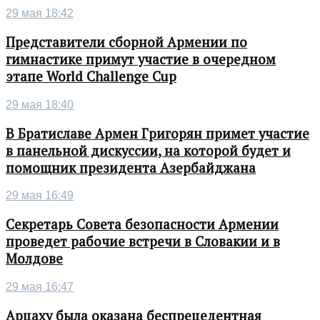
29 мая 18:42
Представители сборной Армении по
гимнастике примут участие в очередном
этапе World Challenge Cup
29 мая 18:40
В Братиславе Армен Григорян примет участие
в панельной дискуссии, на которой будет и
помощник президента Азербайджана
29 мая 16:49
Секретарь Совета безопасности Армении
проведет рабочие встречи в Словакии и в
Молдове
29 мая 16:47
Арцаху была оказана беспрецедентная