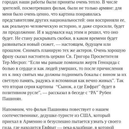
городах наши работы были приняты очень тепло. В числе
зрителей, посмотревших фильм, были не только армяне: для
меня было очень ценно, что картина понравилась
представителям других национальностей: они восприняли ее,
как реальную человеческую историю, и даже спросили, будет
ли продолжение. И я задумался над этим и решил, что оно
будет. Не стану раскрывать скобки, в каком времени будет
развиваться новый сюжет, — настоящем, будущем или
прошлом. Снимать планирую тех же актеров. Очень хорошую
фразу сказал настоятель церкви Св. Григора Просветителя
Тер-Месроп: “Если мы раньше поминали жертв Геноцида с
болью в сердце и как людей умерших, то после причисления
их к лику святых мы должны поднимать бокалы с вином за их
светлую память, радуясь и вспоминая как вечно живых”. Так
что вторая серия картины “Сынок, а где Евфрат” будет в
позитивном русле”, — рассказал в беседе с “РА” Рубен
Пашинян.
Напомним, что фильм Пашиняна повествует о нашем
соотечественнике, дедушке-туристе из США, который
приехал в Армению и безуспешно пытается узнать у своего
гида, где находится Евфрат — река-кладбище, в которой