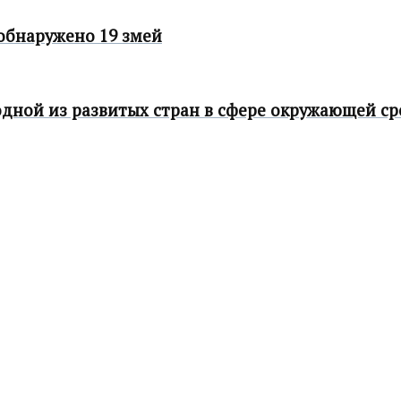
 обнаружено 19 змей
одной из развитых стран в сфере окружающей 