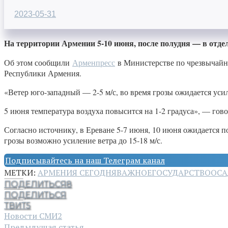
2023-05-31
На территории Армении 5-10 июня, после полудня — в отде
Об этом сообщили
Арменпресс
в Министерстве по чрезвычайн
Республики Армения.
«Ветер юго-западный — 2-5 м/с, во время грозы ожидается усиле
5 июня температура воздуха повысится на 1-2 градуса», — гов
Согласно источнику, в Ереване 5-7 июня, 10 июня ожидается по
грозы возможно усиление ветра до 15-18 м/с.
Подписывайтесь на наш Телеграм канал
МЕТКИ:
АРМЕНИЯ СЕГОДНЯ
ВАЖНОЕ
ГОСУДАРСТВО
ОСА
ПОДЕЛИТЬСЯ
8
ПОДЕЛИТЬСЯ
ТВИТ
5
Новости СМИ2
Предыдущая статья