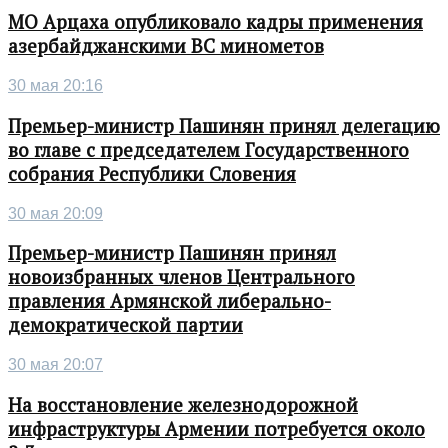
МО Арцаха опубликовало кадры применения
азербайджанскими ВС минометов
30 мая 20:16
Премьер-министр Пашинян принял делегацию
во главе с председателем Государственного
собрания Республики Словения
30 мая 20:09
Премьер-министр Пашинян принял
новоизбранных членов Центрального
правления Армянской либерально-
демократической партии
30 мая 20:07
На восстановление железнодорожной
инфраструктуры Армении потребуется около