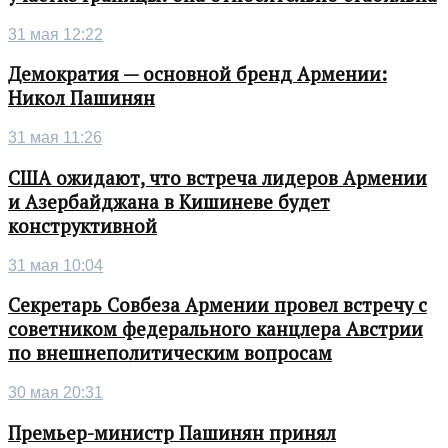
31 мая 12:22
Демократия — основной бренд Армении:
Никол Пашинян
31 мая 11:26
США ожидают, что встреча лидеров Армении
и Азербайджана в Кишиневе будет
конструктивной
31 мая 10:04
Секретарь Совбеза Армении провел встречу с
советником федерального канцлера Австрии
по внешнеполитическим вопросам
30 мая 20:31
Премьер-министр Пашинян принял