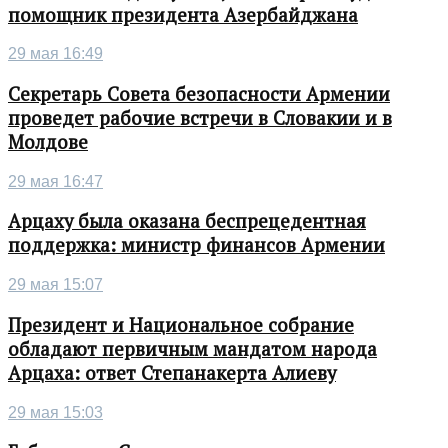
помощник президента Азербайджана
29 мая 16:49
Секретарь Совета безопасности Армении
проведет рабочие встречи в Словакии и в
Молдове
29 мая 16:47
Арцаху была оказана беспрецедентная
поддержка: министр финансов Армении
29 мая 15:07
Президент и Национальное собрание
обладают первичным мандатом народа
Арцаха: ответ Степанакерта Алиеву
29 мая 15:03