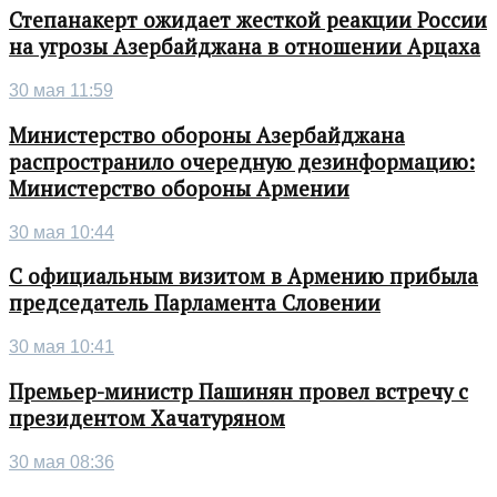
Степанакерт ожидает жесткой реакции России
на угрозы Азербайджана в отношении Арцаха
30 мая 11:59
Министерство обороны Азербайджана
распространило очередную дезинформацию:
Министерство обороны Армении
30 мая 10:44
С официальным визитом в Армению прибыла
председатель Парламента Словении
30 мая 10:41
Премьер-министр Пашинян провел встречу с
президентом Хачатуряном
30 мая 08:36