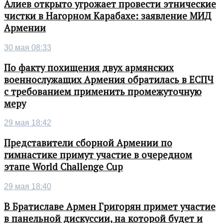
Алиев открыто угрожает провести этнические
чистки в Нагорном Карабахе: заявление МИД
Армении
30 мая 08:33
По факту похищения двух армянских
военнослужащих Армения обратилась в ЕСПЧ
с требованием применить промежуточную
меру
29 мая 18:42
Представители сборной Армении по
гимнастике примут участие в очередном
этапе World Challenge Cup
29 мая 18:40
В Братиславе Армен Григорян примет участие
в панельной дискуссии, на которой будет и