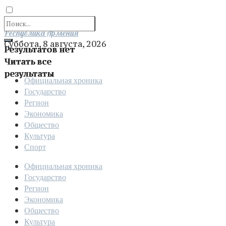
Отправить
Республика Армения
Суббота, 8 августа, 2026
Результатов нет
Читать все
результаты
Официальная хроника
Государство
Регион
Экономика
Общество
Культура
Спорт
Официальная хроника
Государство
Регион
Экономика
Общество
Культура