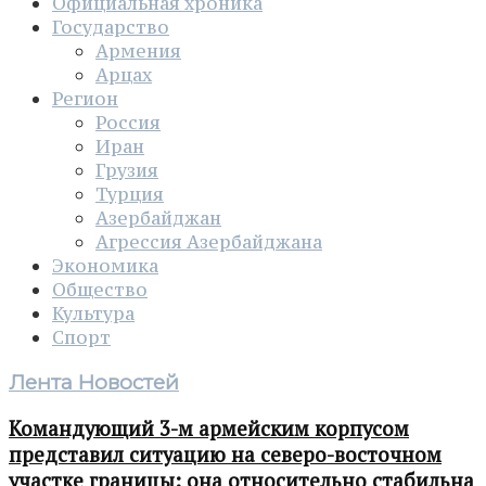
Официальная хроника
Государство
Армения
Арцах
Регион
Россия
Иран
Грузия
Турция
Азербайджан
Агрессия Азербайджана
Экономика
Общество
Культура
Спорт
Лента Новостей
Командующий 3-м армейским корпусом
представил ситуацию на северо-восточном
участке границы: она относительно стабильна