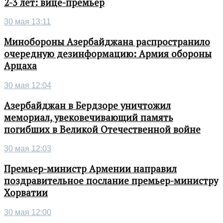
2-3 лет: вице-премьер
30 мая 13:11
Минобороны Азербайджана распространило
очередную дезинформацию: Армия обороны
Арцаха
30 мая 12:04
Азербайджан в Бердзоре уничтожил
мемориал, увековечивающий память
погибших в Великой Отечественной войне
30 мая 12:03
Премьер-министр Армении направил
поздравительное послание премьер-министру
Хорватии
30 мая 12:00