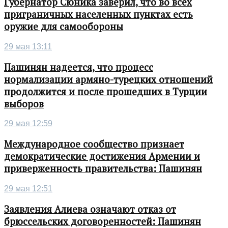
Губернатор Сюника заверил, что во всех
приграничных населенных пунктах есть
оружие для самообороны
29 мая 13:11
Пашинян надеется, что процесс
нормализации армяно-турецких отношений
продолжится и после прошедших в Турции
выборов
29 мая 12:59
Международное сообщество признает
демократические достижения Армении и
приверженность правительства: Пашинян
29 мая 12:51
Заявления Алиева означают отказ от
брюссельских договоренностей: Пашинян