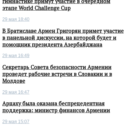
гимнастике примут участие в очередном
этапе World Challenge Cup
29 мая 18:40
В Братиславе Армен Григорян примет участие
в панельной дискуссии, на которой будет и
помощник президента Азербайджана
29 мая 16:49
Секретарь Совета безопасности Армении
проведет рабочие встречи в Словакии и в
Молдове
29 мая 16:47
Арцаху была оказана беспрецедентная
поддержка: министр финансов Армении
29 мая 15:07