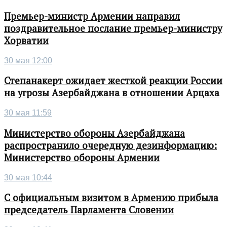
Премьер-министр Армении направил
поздравительное послание премьер-министру
Хорватии
30 мая 12:00
Степанакерт ожидает жесткой реакции России
на угрозы Азербайджана в отношении Арцаха
30 мая 11:59
Министерство обороны Азербайджана
распространило очередную дезинформацию:
Министерство обороны Армении
30 мая 10:44
С официальным визитом в Армению прибыла
председатель Парламента Словении