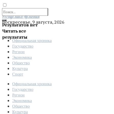
Отправить
Республика Армения
Воскресенье, 9 августа, 2026
Результатов нет
Читать все
результаты
Официальная хроника
Государство
Регион
Экономика
Общество
Культура
Спорт
Официальная хроника
Государство
Регион
Экономика
Общество
Культура