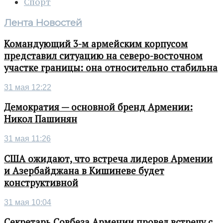
Спорт
Лента Новостей
Командующий 3-м армейским корпусом
представил ситуацию на северо-восточном
участке границы: она относительно стабильна
31 мая 12:22
Демократия — основной бренд Армении:
Никол Пашинян
31 мая 11:26
США ожидают, что встреча лидеров Армении
и Азербайджана в Кишиневе будет
конструктивной
31 мая 10:04
Секретарь Совбеза Армении провел встречу с