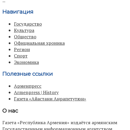
Навигация
Государство
Культура
Общество
Официальная хроника
Регион
Спорт
Экономика
Полезные ссылки
Арменпресс
Armenpress | History
Газета «Айастани Анрапетутюн»
О нас
Газета «Республика Армения» издаётся армянским
Государственным информационным агентством