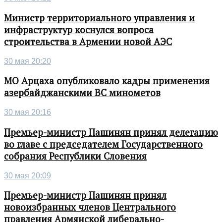
Министр территориального управления и
инфраструктур коснулся вопроса
строительства в Армении новой АЭС
30 мая 20:20
МО Арцаха опубликовало кадры применения
азербайджанскими ВС минометов
30 мая 20:16
Премьер-министр Пашинян принял делегацию
во главе с председателем Государственного
собрания Республики Словения
30 мая 20:09
Премьер-министр Пашинян принял
новоизбранных членов Центрального
правления Армянской либерально-