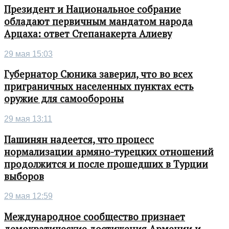
Президент и Национальное собрание
обладают первичным мандатом народа
Арцаха: ответ Степанакерта Алиеву
29 мая 15:03
Губернатор Сюника заверил, что во всех
приграничных населенных пунктах есть
оружие для самообороны
29 мая 13:11
Пашинян надеется, что процесс
нормализации армяно-турецких отношений
продолжится и после прошедших в Турции
выборов
29 мая 12:59
Международное сообщество признает