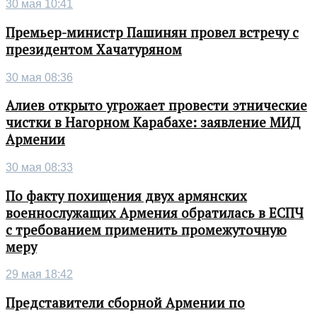
30 мая 10:41
Премьер-министр Пашинян провел встречу с
президентом Хачатуряном
30 мая 08:36
Алиев открыто угрожает провести этнические
чистки в Нагорном Карабахе: заявление МИД
Армении
30 мая 08:33
По факту похищения двух армянских
военнослужащих Армения обратилась в ЕСПЧ
с требованием применить промежуточную
меру
29 мая 18:42
Представители сборной Армении по