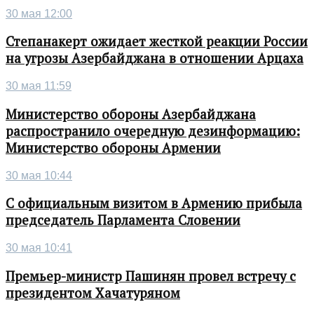
30 мая 12:00
Степанакерт ожидает жесткой реакции России
на угрозы Азербайджана в отношении Арцаха
30 мая 11:59
Министерство обороны Азербайджана
распространило очередную дезинформацию:
Министерство обороны Армении
30 мая 10:44
С официальным визитом в Армению прибыла
председатель Парламента Словении
30 мая 10:41
Премьер-министр Пашинян провел встречу с
президентом Хачатуряном