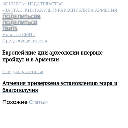
ФЕНИКСА».
ИЗДАТЕЛЬСТВО
«ЗАНГАК»
КНИГА
КУЛЬТУРА
РЕСПУБЛИКА АРМЕНИЯ
ПОДЕЛИТЬСЯ
8
ПОДЕЛИТЬСЯ
ТВИТ
5
Новости СМИ2
Предыдущая статья
Европейские дни археологии впервые
пройдут и в Армении
Следующая статья
Армения привержена установлению мира и
благополучия
Похожие
Статьи