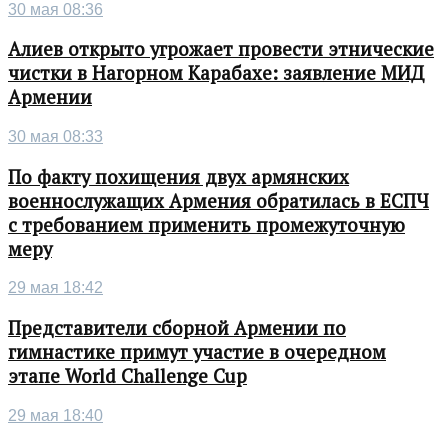
30 мая 08:36
Алиев открыто угрожает провести этнические
чистки в Нагорном Карабахе: заявление МИД
Армении
30 мая 08:33
По факту похищения двух армянских
военнослужащих Армения обратилась в ЕСПЧ
с требованием применить промежуточную
меру
29 мая 18:42
Представители сборной Армении по
гимнастике примут участие в очередном
этапе World Challenge Cup
29 мая 18:40