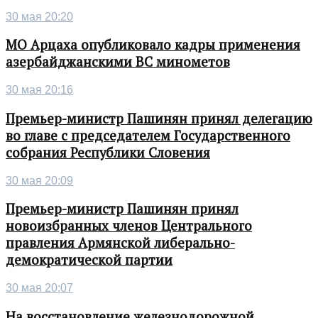
30 мая 20:20
МО Арцаха опубликовало кадры применения
азербайджанскими ВС минометов
30 мая 20:16
Премьер-министр Пашинян принял делегацию
во главе с председателем Государственного
собрания Республики Словения
30 мая 20:09
Премьер-министр Пашинян принял
новоизбранных членов Центрального
правления Армянской либерально-
демократической партии
30 мая 20:07
На восстановление железнодорожной