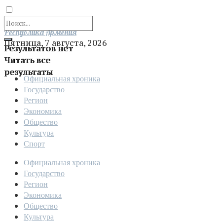
Отправить
Республика Армения
Пятница, 7 августа, 2026
Результатов нет
Читать все
результаты
Официальная хроника
Государство
Регион
Экономика
Общество
Культура
Спорт
Официальная хроника
Государство
Регион
Экономика
Общество
Культура