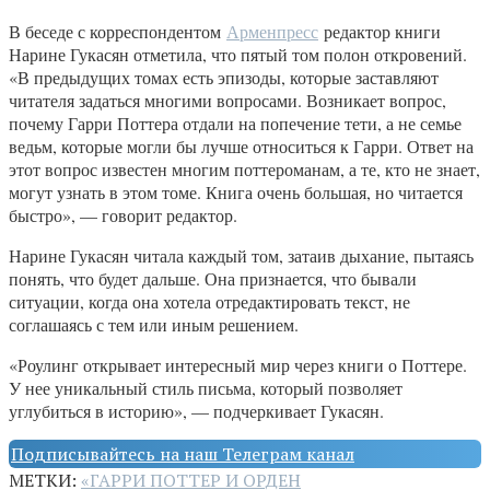
В беседе с корреспондентом
Арменпресс
редактор книги
Нарине Гукасян отметила, что пятый том полон откровений.
«В предыдущих томах есть эпизоды, которые заставляют
читателя задаться многими вопросами. Возникает вопрос,
почему Гарри Поттера отдали на попечение тети, а не семье
ведьм, которые могли бы лучше относиться к Гарри. Ответ на
этот вопрос известен многим поттероманам, а те, кто не знает,
могут узнать в этом томе. Книга очень большая, но читается
быстро», — говорит редактор.
Нарине Гукасян читала каждый том, затаив дыхание, пытаясь
понять, что будет дальше. Она признается, что бывали
ситуации, когда она хотела отредактировать текст, не
соглашаясь с тем или иным решением.
«Роулинг открывает интересный мир через книги о Поттере.
У нее уникальный стиль письма, который позволяет
углубиться в историю», — подчеркивает Гукасян.
Подписывайтесь на наш Телеграм канал
МЕТКИ:
«ГАРРИ ПОТТЕР И ОРДЕН