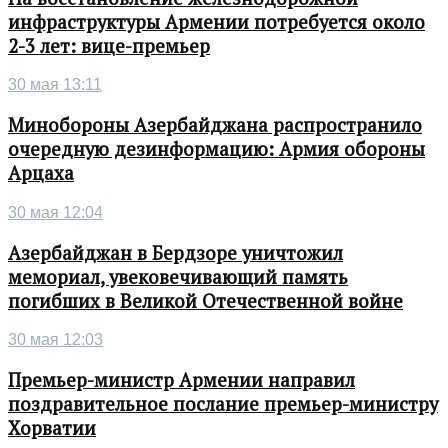
инфраструктуры Армении потребуется около
2-3 лет: вице-премьер
30 мая 13:11
Минобороны Азербайджана распространило
очередную дезинформацию: Армия обороны
Арцаха
30 мая 12:04
Азербайджан в Бердзоре уничтожил
мемориал, увековечивающий память
погибших в Великой Отечественной войне
30 мая 12:03
Премьер-министр Армении направил
поздравительное послание премьер-министру
Хорватии