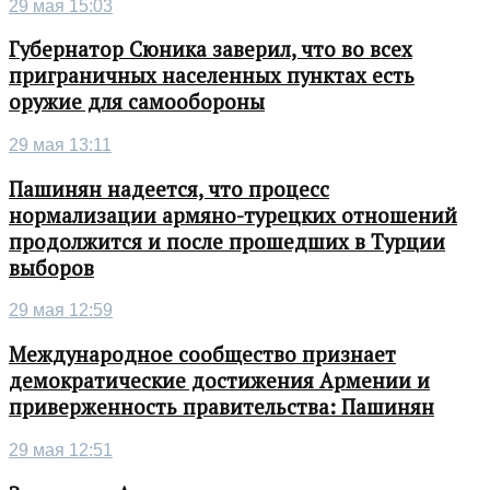
29 мая 15:03
Губернатор Сюника заверил, что во всех
приграничных населенных пунктах есть
оружие для самообороны
29 мая 13:11
Пашинян надеется, что процесс
нормализации армяно-турецких отношений
продолжится и после прошедших в Турции
выборов
29 мая 12:59
Международное сообщество признает
демократические достижения Армении и
приверженность правительства: Пашинян
29 мая 12:51