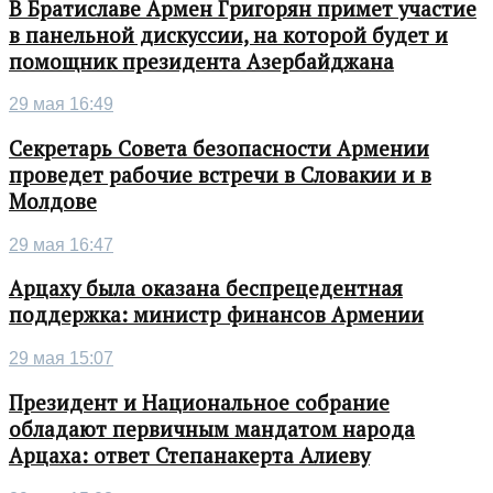
В Братиславе Армен Григорян примет участие
в панельной дискуссии, на которой будет и
помощник президента Азербайджана
29 мая 16:49
Секретарь Совета безопасности Армении
проведет рабочие встречи в Словакии и в
Молдове
29 мая 16:47
Арцаху была оказана беспрецедентная
поддержка: министр финансов Армении
29 мая 15:07
Президент и Национальное собрание
обладают первичным мандатом народа
Арцаха: ответ Степанакерта Алиеву