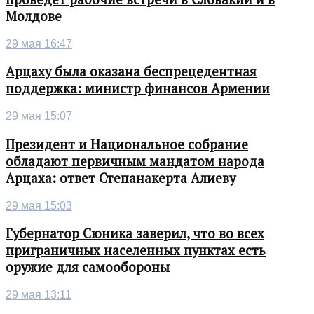
Молдове
29 мая 16:47
Арцаху была оказана беспрецедентная
поддержка: министр финансов Армении
29 мая 15:07
Президент и Национальное собрание
обладают первичным мандатом народа
Арцаха: ответ Степанакерта Алиеву
29 мая 15:03
Губернатор Сюника заверил, что во всех
приграничных населенных пунктах есть
оружие для самообороны
29 мая 13:11