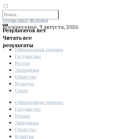
Отправить
Республика Армения
Воскресенье, 9 августа, 2026
Результатов нет
Читать все
результаты
Официальная хроника
Государство
Регион
Экономика
Общество
Культура
Спорт
Официальная хроника
Государство
Регион
Экономика
Общество
Культура