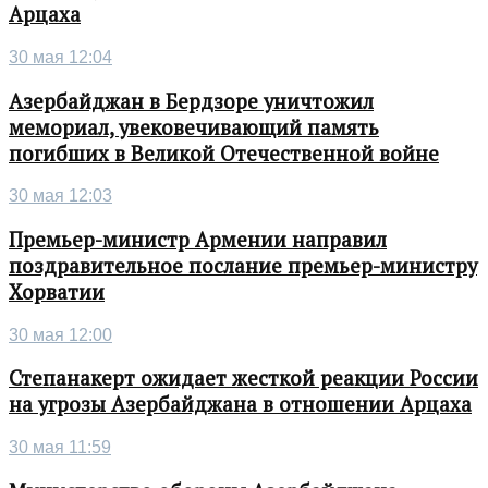
Арцаха
30 мая 12:04
Азербайджан в Бердзоре уничтожил
мемориал, увековечивающий память
погибших в Великой Отечественной войне
30 мая 12:03
Премьер-министр Армении направил
поздравительное послание премьер-министру
Хорватии
30 мая 12:00
Степанакерт ожидает жесткой реакции России
на угрозы Азербайджана в отношении Арцаха
30 мая 11:59