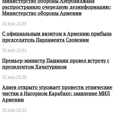
Министерство обороны Азербайджана
распространило очередную дезинформацию:
Министерство обороны Армении
30 мая 10:44
С официальным визитом в Армению прибыла
председатель Парламента Словении
30 мая 10:41
Премьер-министр Пашинян провел встречу с
президентом Хачатуряном
30 мая 08:36
Алиев открыто угрожает провести этнические
чистки в Нагорном Карабахе: заявление МИД
Армении
30 мая 08:33