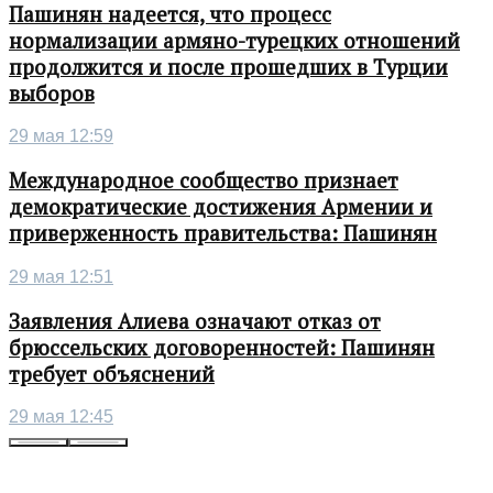
Пашинян надеется, что процесс
нормализации армяно-турецких отношений
продолжится и после прошедших в Турции
выборов
29 мая 12:59
Международное сообщество признает
демократические достижения Армении и
приверженность правительства: Пашинян
29 мая 12:51
Заявления Алиева означают отказ от
брюссельских договоренностей: Пашинян
требует объяснений
29 мая 12:45