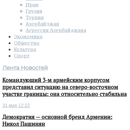
Иран
Грузия
Турция
Азербайджан
Агрессия Азербайджана
Экономика
Общество
Культура
Спорт
Лента Новостей
Командующий 3-м армейским корпусом
представил ситуацию на северо-восточном
участке границы: она относительно стабильна
31 мая 12:22
Демократия — основной бренд Армении:
Никол Пашинян