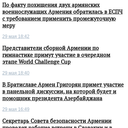
По факту похищения двух армянских
военнослужащих Армения обратилась в ЕСПЧ
с требованием применить промежуточную
меру
29 мая 18:42
Представители сборной Армении по
гимнастике примут участие в очередном
этапе World Challenge Cup
29 мая 18:40
В Братиславе Армен Григорян примет участие
в панельной дискуссии, на которой будет и
помощник президента Азербайджана
29 мая 16:49
Секретарь Совета безопасности Армении
проведет рабочие встречи в Словакии и в