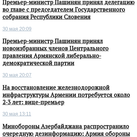
Премьер-министр Пашинян принял делегацию
во главе с председателем Государственного
собрания Республики Словения
30 мая 20:09
Премьер-министр Пашинян принял
новоизбранных членов Центрального
правления Армянской либерально-
демократической партии
30 мая 20:07
На восстановление железнодорожной
инфраструктуры Армении потребуется около
2-3 лет: вице-премьер
30 мая 13:11
Минобороны Азербайджана распространило
очередную дезинформацию: Армия обороны