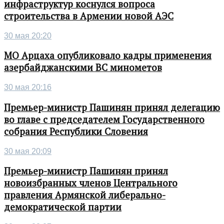
инфраструктур коснулся вопроса
строительства в Армении новой АЭС
30 мая 20:20
МО Арцаха опубликовало кадры применения
азербайджанскими ВС минометов
30 мая 20:16
Премьер-министр Пашинян принял делегацию
во главе с председателем Государственного
собрания Республики Словения
30 мая 20:09
Премьер-министр Пашинян принял
новоизбранных членов Центрального
правления Армянской либерально-
демократической партии