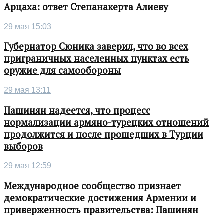
Арцаха: ответ Степанакерта Алиеву
29 мая 15:03
Губернатор Сюника заверил, что во всех
приграничных населенных пунктах есть
оружие для самообороны
29 мая 13:11
Пашинян надеется, что процесс
нормализации армяно-турецких отношений
продолжится и после прошедших в Турции
выборов
29 мая 12:59
Международное сообщество признает
демократические достижения Армении и
приверженность правительства: Пашинян