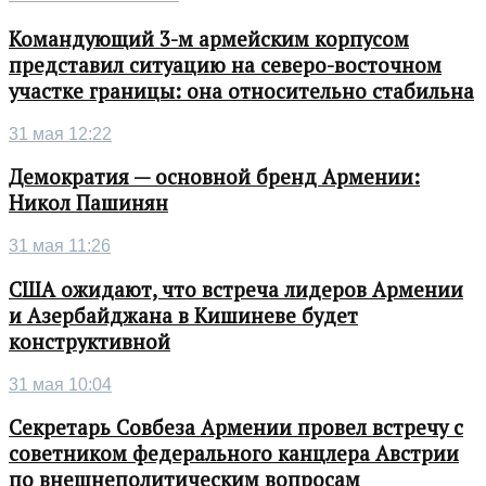
Командующий 3-м армейским корпусом
представил ситуацию на северо-восточном
участке границы: она относительно стабильна
31 мая 12:22
Демократия — основной бренд Армении:
Никол Пашинян
31 мая 11:26
США ожидают, что встреча лидеров Армении
и Азербайджана в Кишиневе будет
конструктивной
31 мая 10:04
Секретарь Совбеза Армении провел встречу с
советником федерального канцлера Австрии
по внешнеполитическим вопросам