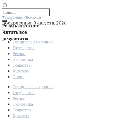
Отправить
Республика Армения
Воскресенье, 9 августа, 2026
Результатов нет
Читать все
результаты
Официальная хроника
Государство
Регион
Экономика
Общество
Культура
Спорт
Официальная хроника
Государство
Регион
Экономика
Общество
Культура