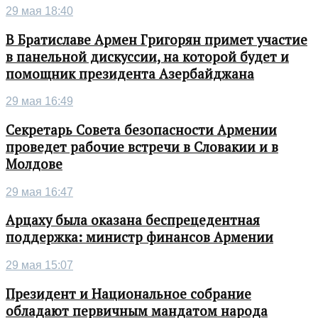
29 мая 18:40
В Братиславе Армен Григорян примет участие
в панельной дискуссии, на которой будет и
помощник президента Азербайджана
29 мая 16:49
Секретарь Совета безопасности Армении
проведет рабочие встречи в Словакии и в
Молдове
29 мая 16:47
Арцаху была оказана беспрецедентная
поддержка: министр финансов Армении
29 мая 15:07
Президент и Национальное собрание
обладают первичным мандатом народа