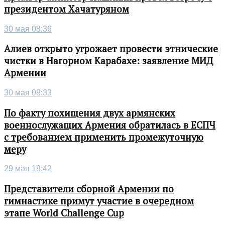
президентом Хачатуряном
30 мая 08:36
Алиев открыто угрожает провести этнические
чистки в Нагорном Карабахе: заявление МИД
Армении
30 мая 08:33
По факту похищения двух армянских
военнослужащих Армения обратилась в ЕСПЧ
с требованием применить промежуточную
меру
29 мая 18:42
Представители сборной Армении по
гимнастике примут участие в очередном
этапе World Challenge Cup