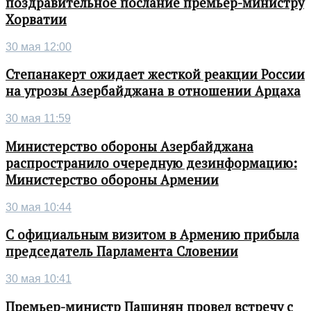
поздравительное послание премьер-министру
Хорватии
30 мая 12:00
Степанакерт ожидает жесткой реакции России
на угрозы Азербайджана в отношении Арцаха
30 мая 11:59
Министерство обороны Азербайджана
распространило очередную дезинформацию:
Министерство обороны Армении
30 мая 10:44
С официальным визитом в Армению прибыла
председатель Парламента Словении
30 мая 10:41
Премьер-министр Пашинян провел встречу с