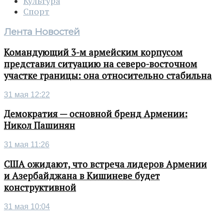
Культура
Спорт
Лента Новостей
Командующий 3-м армейским корпусом
представил ситуацию на северо-восточном
участке границы: она относительно стабильна
31 мая 12:22
Демократия — основной бренд Армении:
Никол Пашинян
31 мая 11:26
США ожидают, что встреча лидеров Армении
и Азербайджана в Кишиневе будет
конструктивной
31 мая 10:04