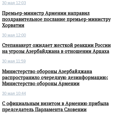
30 мая 12:03
Премьер-министр Армении направил
поздравительное послание премьер-министру
Хорватии
30 мая 12:00
Степанакерт ожидает жесткой реакции России
на угрозы Азербайджана в отношении Арцаха
30 мая 11:59
Министерство обороны Азербайджана
распространило очередную дезинформацию:
Министерство обороны Армении
30 мая 10:44
С официальным визитом в Армению прибыла
председатель Парламента Словении