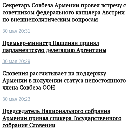
Секретарь Совбеза Армении провел встречу с
советником федерального канцлера Австрии
по внешнеполитическим вопросам
30 мая 20:31
Премьер-министр Пашинян принял
парламентскую делегацию Аргентины
30 мая 20:29
Словения рассчитывает на поддержку
Армении в получении статуса непостоянного
члена Совбеза ООН
30 мая 20:23
Председатель Национального собрания
Армении принял спикера Государственного
собрания Словении