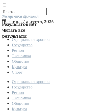
Отправить
Республика Армения
Пятница, 7 августа, 2026
Результатов нет
Читать все
результаты
Официальная хроника
Государство
Регион
Экономика
Общество
Культура
Спорт
Официальная хроника
Государство
Регион
Экономика
Общество
Культура