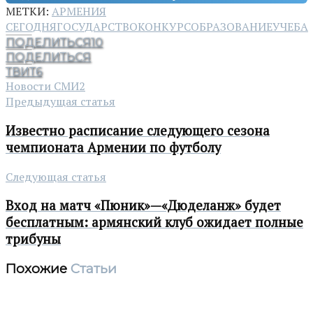
МЕТКИ:
АРМЕНИЯ
СЕГОДНЯ
ГОСУДАРСТВО
КОНКУРС
ОБРАЗОВАНИЕ
УЧЕБА
ПОДЕЛИТЬСЯ
10
ПОДЕЛИТЬСЯ
ТВИТ
6
Новости СМИ2
Предыдущая статья
Известно расписание следующего сезона
чемпионата Армении по футболу
Следующая статья
Вход на матч «Пюник»—«Дюделанж» будет
бесплатным: армянский клуб ожидает полные
трибуны
Похожие
Статьи