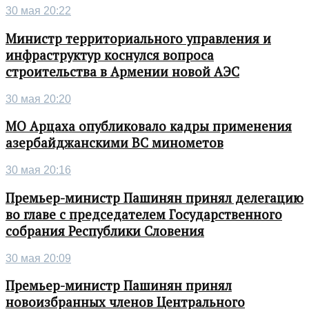
30 мая 20:22
Министр территориального управления и
инфраструктур коснулся вопроса
строительства в Армении новой АЭС
30 мая 20:20
МО Арцаха опубликовало кадры применения
азербайджанскими ВС минометов
30 мая 20:16
Премьер-министр Пашинян принял делегацию
во главе с председателем Государственного
собрания Республики Словения
30 мая 20:09
Премьер-министр Пашинян принял
новоизбранных членов Центрального