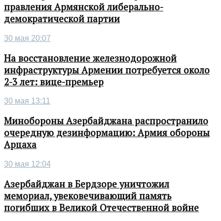
правления Армянской либерально-
демократической партии
30 мая 20:07
На восстановление железнодорожной
инфраструктуры Армении потребуется около
2-3 лет: вице-премьер
30 мая 13:11
Минобороны Азербайджана распространило
очередную дезинформацию: Армия обороны
Арцаха
30 мая 12:04
Азербайджан в Бердзоре уничтожил
мемориал, увековечивающий память
погибших в Великой Отечественной войне