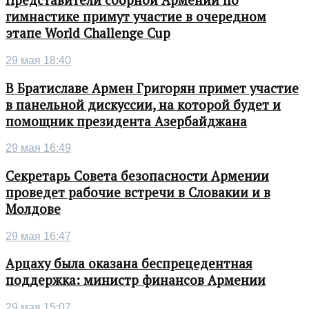
Представители сборной Армении по
гимнастике примут участие в очередном
этапе World Challenge Cup
29 мая 18:40
В Братиславе Армен Григорян примет участие
в панельной дискуссии, на которой будет и
помощник президента Азербайджана
29 мая 16:49
Секретарь Совета безопасности Армении
проведет рабочие встречи в Словакии и в
Молдове
29 мая 16:47
Арцаху была оказана беспрецедентная
поддержка: министр финансов Армении
29 мая 15:07