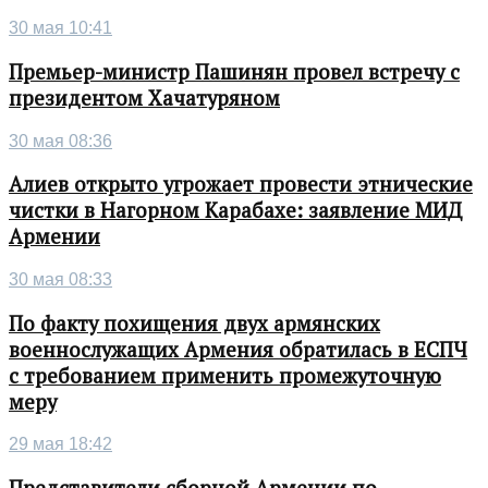
30 мая 10:41
Премьер-министр Пашинян провел встречу с
президентом Хачатуряном
30 мая 08:36
Алиев открыто угрожает провести этнические
чистки в Нагорном Карабахе: заявление МИД
Армении
30 мая 08:33
По факту похищения двух армянских
военнослужащих Армения обратилась в ЕСПЧ
с требованием применить промежуточную
меру
29 мая 18:42