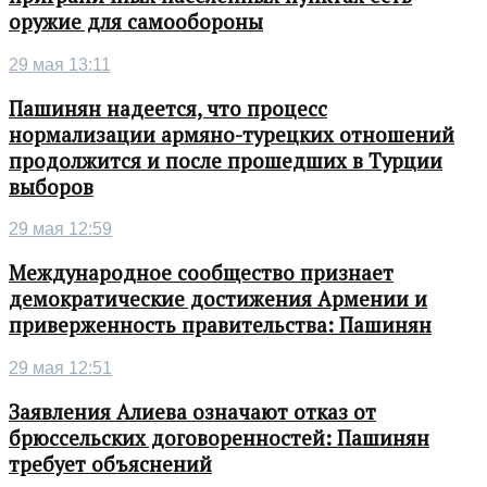
оружие для самообороны
29 мая 13:11
Пашинян надеется, что процесс
нормализации армяно-турецких отношений
продолжится и после прошедших в Турции
выборов
29 мая 12:59
Международное сообщество признает
демократические достижения Армении и
приверженность правительства: Пашинян
29 мая 12:51
Заявления Алиева означают отказ от
брюссельских договоренностей: Пашинян
требует объяснений