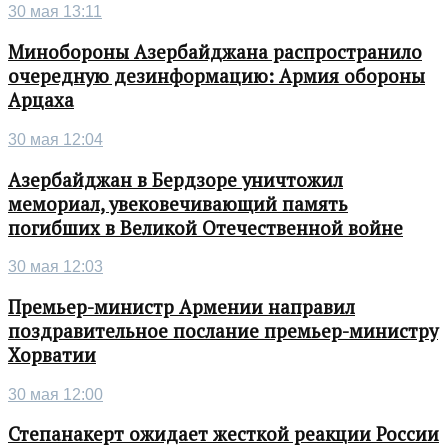
30 мая 13:11
Минобороны Азербайджана распространило
очередную дезинформацию: Армия обороны
Арцаха
30 мая 12:04
Азербайджан в Бердзоре уничтожил
мемориал, увековечивающий память
погибших в Великой Отечественной войне
30 мая 12:03
Премьер-министр Армении направил
поздравительное послание премьер-министру
Хорватии
30 мая 12:00
Степанакерт ожидает жесткой реакции России