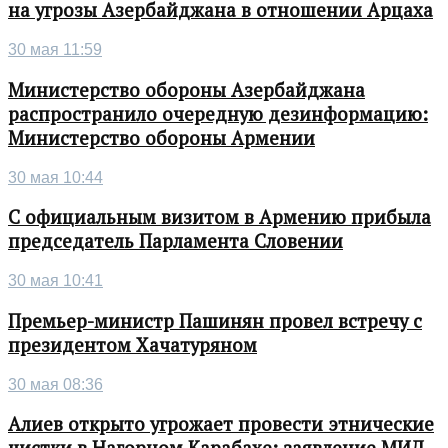
на угрозы Азербайджана в отношении Арцаха
30 мая 11:59
Министерство обороны Азербайджана
распространило очередную дезинформацию:
Министерство обороны Армении
30 мая 10:44
С официальным визитом в Армению прибыла
председатель Парламента Словении
30 мая 10:41
Премьер-министр Пашинян провел встречу с
президентом Хачатуряном
30 мая 08:36
Алиев открыто угрожает провести этнические