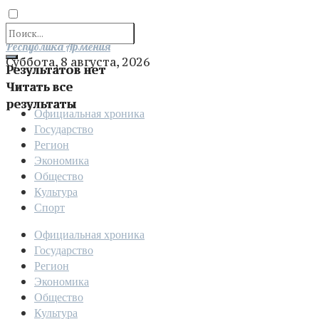
Отправить
Республика Армения
Суббота, 8 августа, 2026
Результатов нет
Читать все
результаты
Официальная хроника
Государство
Регион
Экономика
Общество
Культура
Спорт
Официальная хроника
Государство
Регион
Экономика
Общество
Культура