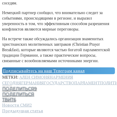
соседям.
Немецкий партнер сообщил, что внимательно следит за
событиями, происходящими в регионе, и выразил
уверенность в том, что эффективным способом разрешения
конфликтов являются мирные переговоры.
На встрече также обсуждались организация знаменитых
христианских молитвенных завтраков (Christian Prayer
Breakfast), которые являются частью богатой парламентской
традиции Германии, а также практические вопросы,
связанные с возобновляемыми источниками энергии.
Подписывайтесь на наш Телеграм канал
МЕТКИ:
АЛЕН СИМОНЯН
АРМЕНИЯ
СЕГОДНЯ
ГЕРМАНИЯ
ГОСУДАРСТВО
ПАРЛАМЕНТ
ПОЛИТ
ПОДЕЛИТЬСЯ
9
ПОДЕЛИТЬСЯ
ТВИТ
6
Новости СМИ2
Предыдущая статья