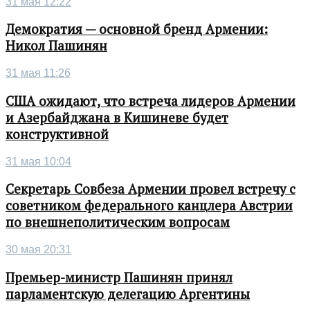
31 мая 12:22
Демократия — основной бренд Армении:
Никол Пашинян
31 мая 11:26
США ожидают, что встреча лидеров Армении
и Азербайджана в Кишиневе будет
конструктивной
31 мая 10:04
Секретарь Совбеза Армении провел встречу с
советником федерального канцлера Австрии
по внешнеполитическим вопросам
30 мая 20:31
Премьер-министр Пашинян принял
парламентскую делегацию Аргентины