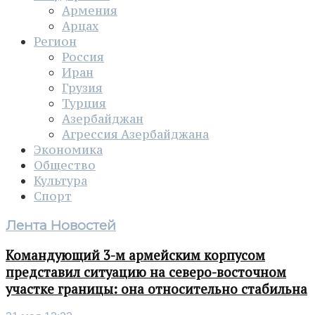
Армения
Арцах
Регион
Россия
Иран
Грузия
Турция
Азербайджан
Агрессия Азербайджана
Экономика
Общество
Культура
Спорт
Лента Новостей
Командующий 3-м армейским корпусом
представил ситуацию на северо-восточном
участке границы: она относительно стабильна