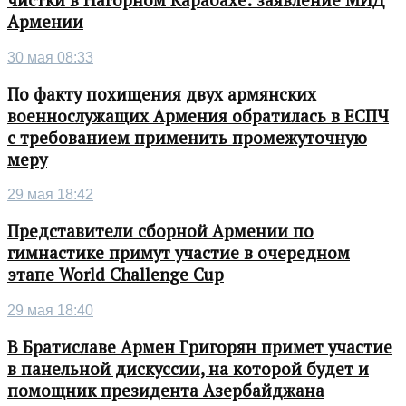
чистки в Нагорном Карабахе: заявление МИД
Армении
30 мая 08:33
По факту похищения двух армянских
военнослужащих Армения обратилась в ЕСПЧ
с требованием применить промежуточную
меру
29 мая 18:42
Представители сборной Армении по
гимнастике примут участие в очередном
этапе World Challenge Cup
29 мая 18:40
В Братиславе Армен Григорян примет участие
в панельной дискуссии, на которой будет и
помощник президента Азербайджана