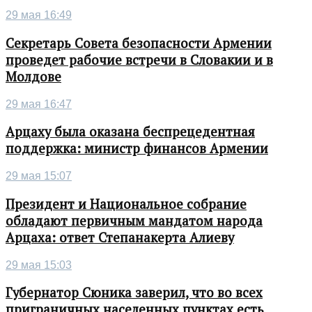
29 мая 16:49
Секретарь Совета безопасности Армении
проведет рабочие встречи в Словакии и в
Молдове
29 мая 16:47
Арцаху была оказана беспрецедентная
поддержка: министр финансов Армении
29 мая 15:07
Президент и Национальное собрание
обладают первичным мандатом народа
Арцаха: ответ Степанакерта Алиеву
29 мая 15:03
Губернатор Сюника заверил, что во всех
приграничных населенных пунктах есть