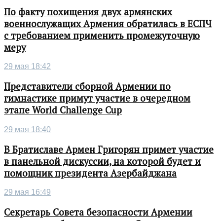
По факту похищения двух армянских
военнослужащих Армения обратилась в ЕСПЧ
с требованием применить промежуточную
меру
29 мая 18:42
Представители сборной Армении по
гимнастике примут участие в очередном
этапе World Challenge Cup
29 мая 18:40
В Братиславе Армен Григорян примет участие
в панельной дискуссии, на которой будет и
помощник президента Азербайджана
29 мая 16:49
Секретарь Совета безопасности Армении