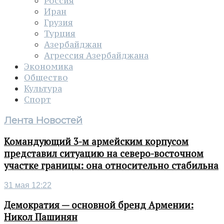
Россия
Иран
Грузия
Турция
Азербайджан
Агрессия Азербайджана
Экономика
Общество
Культура
Спорт
Лента Новостей
Командующий 3-м армейским корпусом
представил ситуацию на северо-восточном
участке границы: она относительно стабильна
31 мая 12:22
Демократия — основной бренд Армении:
Никол Пашинян