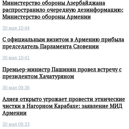
Министерство обороны Азербайджана
распространило очередную дезинформацию:
Министерство обороны Армении
30 мая 10:44
С официальным визитом в Армению прибыла
председатель Парламента Словении
30 мая 10:41
Премьер-министр Пашинян провел встречу с
президентом Хачатуряном
30 мая 08:36
Алиев открыто угрожает провести этнические
чистки в Нагорном Карабахе: заявление МИД
Армении
30 мая 08:33