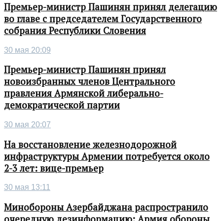
Премьер-министр Пашинян принял делегацию
во главе с председателем Государственного
собрания Республики Словения
30 мая 20:09
Премьер-министр Пашинян принял
новоизбранных членов Центрального
правления Армянской либерально-
демократической партии
30 мая 20:07
На восстановление железнодорожной
инфраструктуры Армении потребуется около
2-3 лет: вице-премьер
30 мая 13:11
Минобороны Азербайджана распространило
очередную дезинформацию: Армия обороны