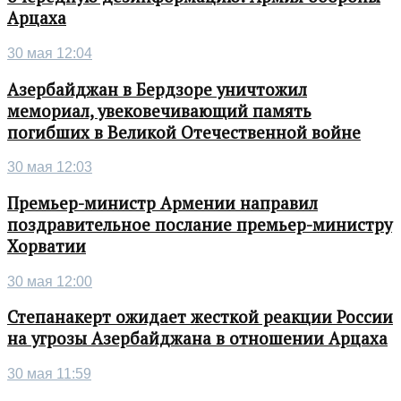
Арцаха
30 мая 12:04
Азербайджан в Бердзоре уничтожил
мемориал, увековечивающий память
погибших в Великой Отечественной войне
30 мая 12:03
Премьер-министр Армении направил
поздравительное послание премьер-министру
Хорватии
30 мая 12:00
Степанакерт ожидает жесткой реакции России
на угрозы Азербайджана в отношении Арцаха
30 мая 11:59