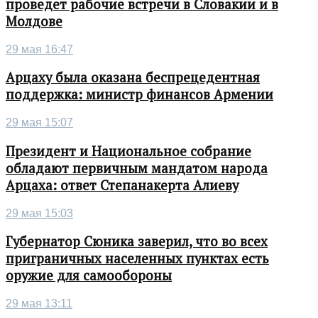
проведет рабочие встречи в Словакии и в
Молдове
29 мая 16:47
Арцаху была оказана беспрецедентная
поддержка: министр финансов Армении
29 мая 15:07
Президент и Национальное собрание
обладают первичным мандатом народа
Арцаха: ответ Степанакерта Алиеву
29 мая 15:03
Губернатор Сюника заверил, что во всех
приграничных населенных пунктах есть
оружие для самообороны
29 мая 13:11