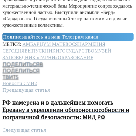
материально-технической базы.Мероприятие сопровождалось
художественной частью. Выступили ансамбли «Берд»,
«Сардарапат», Государственный театр пантомимы и другие
художественные коллективы.
Подписывайтесь на наш Телеграм канал
МЕТКИ:
АМБАРЦУМ МАТЕВОСЯН
АРМЕНИЯ
СЕГОДНЯ
ВЫПУСКНИКИ
ГОСУДАРСТВО
МУЗЕЙ-
ЗАПОВЕДНИК «ГАРНИ»
ОБРАЗОВАНИЕ
ПОДЕЛИТЬСЯ
8
ПОДЕЛИТЬСЯ
ТВИТ
5
Новости СМИ2
Предыдущая статья
РФ намерена и в дальнейшем помогать
Еревану в укреплении обороноспособности и
пограничной безопасности: МИД РФ
Следующая статья