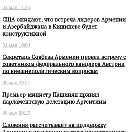
31 мая 11:26
США ожидают, что встреча лидеров Армении
и Азербайджана в Кишиневе будет
конструктивной
31 мая 10:04
Секретарь Совбеза Армении провел встречу с
советником федерального канцлера Австрии
по внешнеполитическим вопросам
30 мая 20:31
Премьер-министр Пашинян принял
парламентскую делегацию Аргентины
30 мая 20:29
Словения рассчитывает на поддержку