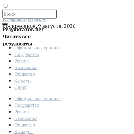
Отправить
Республика Армения
Воскресенье, 9 августа, 2026
Результатов нет
Читать все
результаты
Официальная хроника
Государство
Регион
Экономика
Общество
Культура
Спорт
Официальная хроника
Государство
Регион
Экономика
Общество
Культура