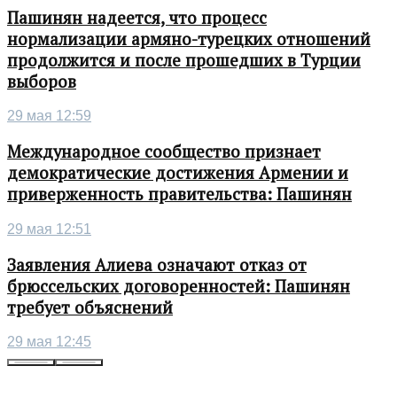
Пашинян надеется, что процесс
нормализации армяно-турецких отношений
продолжится и после прошедших в Турции
выборов
29 мая 12:59
Международное сообщество признает
демократические достижения Армении и
приверженность правительства: Пашинян
29 мая 12:51
Заявления Алиева означают отказ от
брюссельских договоренностей: Пашинян
требует объяснений
29 мая 12:45