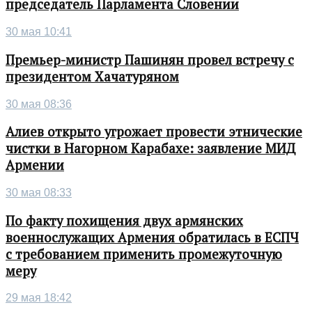
председатель Парламента Словении
30 мая 10:41
Премьер-министр Пашинян провел встречу с
президентом Хачатуряном
30 мая 08:36
Алиев открыто угрожает провести этнические
чистки в Нагорном Карабахе: заявление МИД
Армении
30 мая 08:33
По факту похищения двух армянских
военнослужащих Армения обратилась в ЕСПЧ
с требованием применить промежуточную
меру
29 мая 18:42