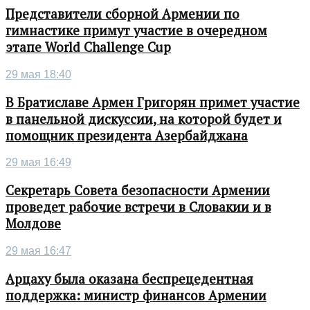
Представители сборной Армении по
гимнастике примут участие в очередном
этапе World Challenge Cup
29 мая 18:40
В Братиславе Армен Григорян примет участие
в панельной дискуссии, на которой будет и
помощник президента Азербайджана
29 мая 16:49
Секретарь Совета безопасности Армении
проведет рабочие встречи в Словакии и в
Молдове
29 мая 16:47
Арцаху была оказана беспрецедентная
поддержка: министр финансов Армении