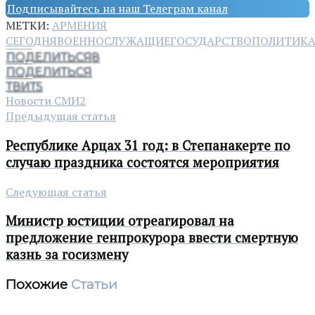
Подписывайтесь на наш Телеграм канал
МЕТКИ:
АРМЕНИЯ
СЕГОДНЯ
ВОЕННОСЛУЖАЩИЕ
ГОСУДАРСТВО
ПОЛИТИКА
ПОДЕЛИТЬСЯ
8
ПОДЕЛИТЬСЯ
ТВИТ
5
Новости СМИ2
Предыдущая статья
Республике Арцах 31 год: в Степанакерте по
случаю праздника состоятся мероприятия
Следующая статья
Министр юстиции отреагировал на
предложение генпрокурора ввести смертную
казнь за госизмену
Похожие
Статьи