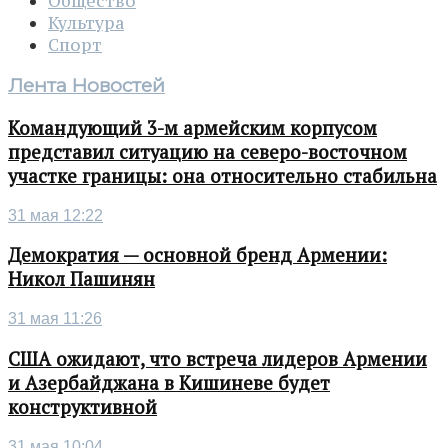
Общество
Культура
Спорт
Лента Новостей
Командующий 3-м армейским корпусом
представил ситуацию на северо-восточном
участке границы: она относительно стабильна
31 мая 12:22
Демократия — основной бренд Армении:
Никол Пашинян
31 мая 11:26
США ожидают, что встреча лидеров Армении
и Азербайджана в Кишиневе будет
конструктивной
31 мая 10:04