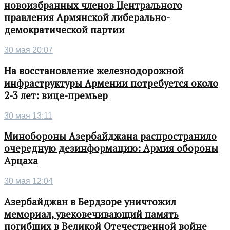
новоизбранных членов Центрального
правления Армянской либерально-
демократической партии
30 мая 20:07
На восстановление железнодорожной
инфраструктуры Армении потребуется около
2-3 лет: вице-премьер
30 мая 13:11
Минобороны Азербайджана распространило
очередную дезинформацию: Армия обороны
Арцаха
30 мая 12:04
Азербайджан в Бердзоре уничтожил
мемориал, увековечивающий память
погибших в Великой Отечественной войне