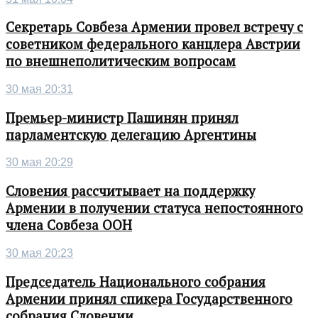
Секретарь Совбеза Армении провел встречу с
советником федерального канцлера Австрии
по внешнеполитическим вопросам
30 мая 20:31
Премьер-министр Пашинян принял
парламентскую делегацию Аргентины
30 мая 20:29
Словения рассчитывает на поддержку
Армении в получении статуса непостоянного
члена Совбеза ООН
30 мая 20:23
Председатель Национального собрания
Армении принял спикера Государственного
собрания Словении