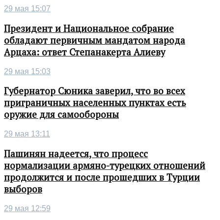
29 мая 15:07
Президент и Национальное собрание
обладают первичным мандатом народа
Арцаха: ответ Степанакерта Алиеву
29 мая 15:03
Губернатор Сюника заверил, что во всех
приграничных населенных пунктах есть
оружие для самообороны
29 мая 13:11
Пашинян надеется, что процесс
нормализации армяно-турецких отношений
продолжится и после прошедших в Турции
выборов
29 мая 12:59