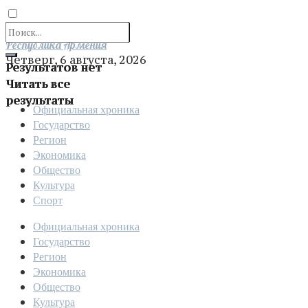
Отправить
Республика Армения
Четверг, 6 августа, 2026
Результатов нет
Читать все
результаты
Официальная хроника
Государство
Регион
Экономика
Общество
Культура
Спорт
Официальная хроника
Государство
Регион
Экономика
Общество
Культура