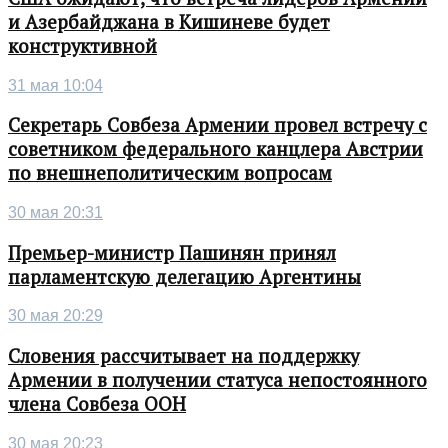
и Азербайджана в Кишиневе будет
конструктивной
31 мая 10:04
Секретарь Совбеза Армении провел встречу с
советником федерального канцлера Австрии
по внешнеполитическим вопросам
30 мая 20:31
Премьер-министр Пашинян принял
парламентскую делегацию Аргентины
30 мая 20:29
Словения рассчитывает на поддержку
Армении в получении статуса непостоянного
члена Совбеза ООН
30 мая 20:23