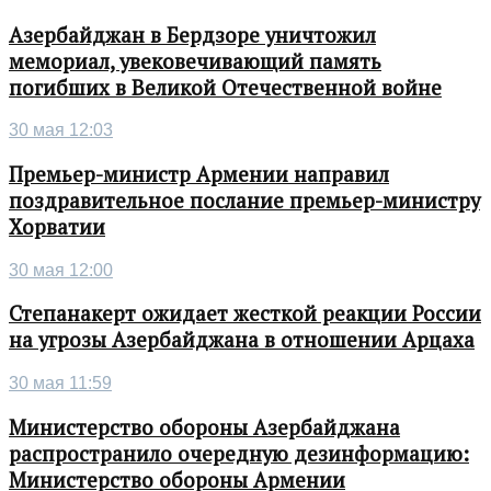
Азербайджан в Бердзоре уничтожил
мемориал, увековечивающий память
погибших в Великой Отечественной войне
30 мая 12:03
Премьер-министр Армении направил
поздравительное послание премьер-министру
Хорватии
30 мая 12:00
Степанакерт ожидает жесткой реакции России
на угрозы Азербайджана в отношении Арцаха
30 мая 11:59
Министерство обороны Азербайджана
распространило очередную дезинформацию:
Министерство обороны Армении