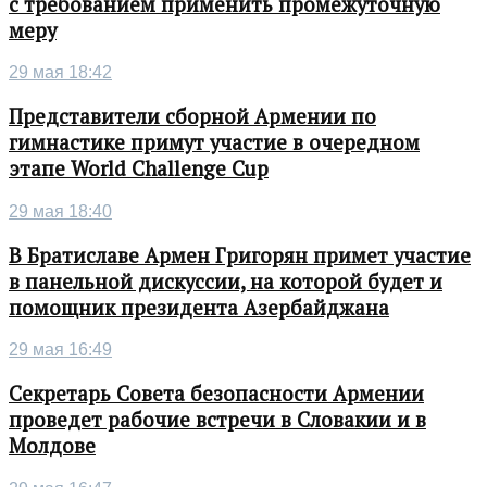
с требованием применить промежуточную
меру
29 мая 18:42
Представители сборной Армении по
гимнастике примут участие в очередном
этапе World Challenge Cup
29 мая 18:40
В Братиславе Армен Григорян примет участие
в панельной дискуссии, на которой будет и
помощник президента Азербайджана
29 мая 16:49
Секретарь Совета безопасности Армении
проведет рабочие встречи в Словакии и в
Молдове