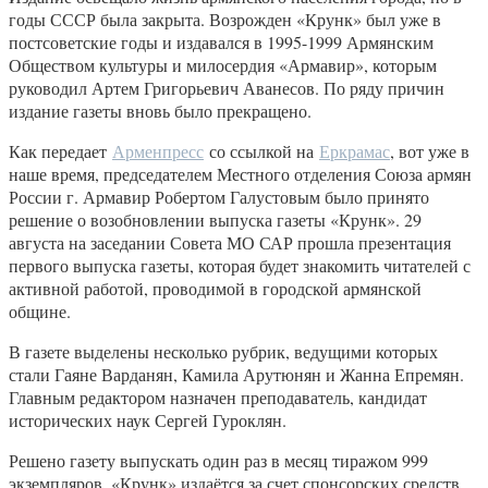
годы СССР была закрыта. Возрожден «Крунк» был уже в
постсоветские годы и издавался в 1995-1999 Армянским
Обществом культуры и милосердия «Армавир», которым
руководил Артем Григорьевич Аванесов. По ряду причин
издание газеты вновь было прекращено.
Как передает
Арменпресс
со ссылкой на
Еркрамас
, вот уже в
наше время, председателем Местного отделения Союза армян
России г. Армавир Робертом Галустовым было принято
решение о возобновлении выпуска газеты «Крунк». 29
августа на заседании Совета МО САР прошла презентация
первого выпуска газеты, которая будет знакомить читателей с
активной работой, проводимой в городской армянской
общине.
В газете выделены несколько рубрик, ведущими которых
стали Гаяне Варданян, Камила Арутюнян и Жанна Епремян.
Главным редактором назначен преподаватель, кандидат
исторических наук Сергей Гуроклян.
Решено газету выпускать один раз в месяц тиражом 999
экземпляров. «Крунк» издаётся за счет спонсорских средств,