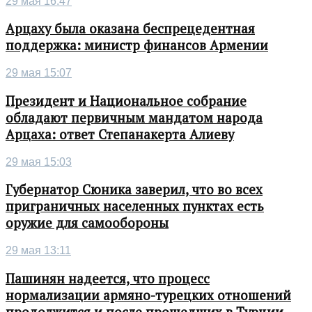
29 мая 16:47
Арцаху была оказана беспрецедентная
поддержка: министр финансов Армении
29 мая 15:07
Президент и Национальное собрание
обладают первичным мандатом народа
Арцаха: ответ Степанакерта Алиеву
29 мая 15:03
Губернатор Сюника заверил, что во всех
приграничных населенных пунктах есть
оружие для самообороны
29 мая 13:11
Пашинян надеется, что процесс
нормализации армяно-турецких отношений
продолжится и после прошедших в Турции