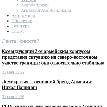
Азербайджан
Агрессия Азербайджана
Экономика
Общество
Культура
Спорт
Лента Новостей
Командующий 3-м армейским корпусом
представил ситуацию на северо-восточном
участке границы: она относительно стабильна
31 мая 12:22
Демократия — основной бренд Армении:
Никол Пашинян
31 мая 11:26
США ожидают, что встреча лидеров Армении