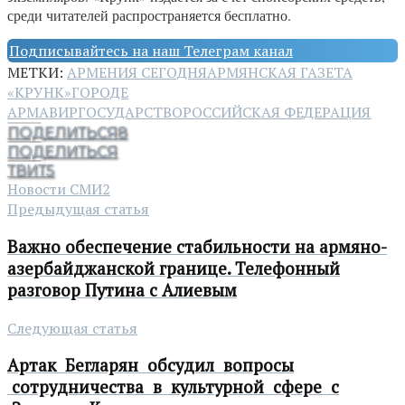
среди читателей распространяется бесплатно.
Подписывайтесь на наш Телеграм канал
МЕТКИ:
АРМЕНИЯ СЕГОДНЯ
АРМЯНСКАЯ ГАЗЕТА
«КРУНК»
ГОРОДЕ
АРМАВИР
ГОСУДАРСТВО
РОССИЙСКАЯ ФЕДЕРАЦИЯ
ПОДЕЛИТЬСЯ
8
ПОДЕЛИТЬСЯ
ТВИТ
5
Новости СМИ2
Предыдущая статья
Важно обеспечение стабильности на армяно-
азербайджанской границе. Телефонный
разговор Путина с Алиевым
Следующая статья
Артак Бегларян обсудил вопросы
сотрудничества в культурной сфере с