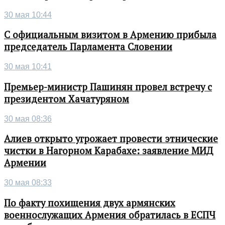
30 мая 10:44
С официальным визитом в Армению прибыла
председатель Парламента Словении
30 мая 10:41
Премьер-министр Пашинян провел встречу с
президентом Хачатуряном
30 мая 08:36
Алиев открыто угрожает провести этнические
чистки в Нагорном Карабахе: заявление МИД
Армении
30 мая 08:33
По факту похищения двух армянских
военнослужащих Армения обратилась в ЕСПЧ