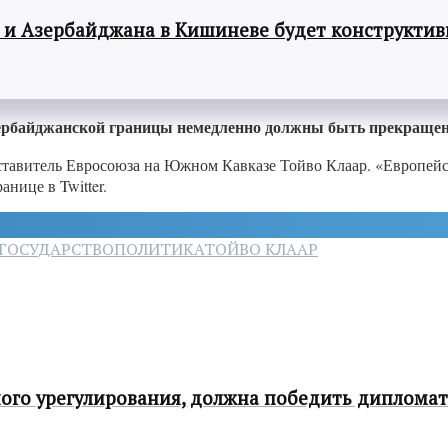
 и Азербайджана в Кишиневе будет конструкти
зербайджанской границы немедленно должны быть прекраще
ставитель Евросоюза на Южном Кавказе Тойво Клаар. «Европейс
нице в Twitter.
ГОСУДАРСТВО
ПОЛИТИКА
ТОЙВО КЛААР
ого урегулирования, должна победить дипломат