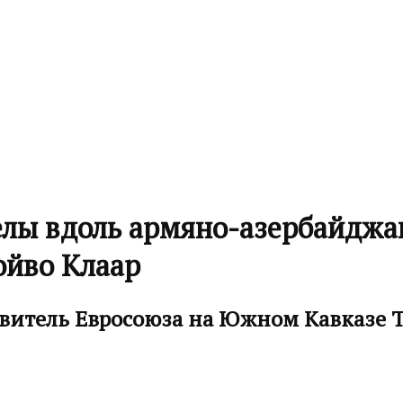
елы вдоль армяно-азербайдж
ойво Клаар
витель Евросоюза на Южном Кавказе Т