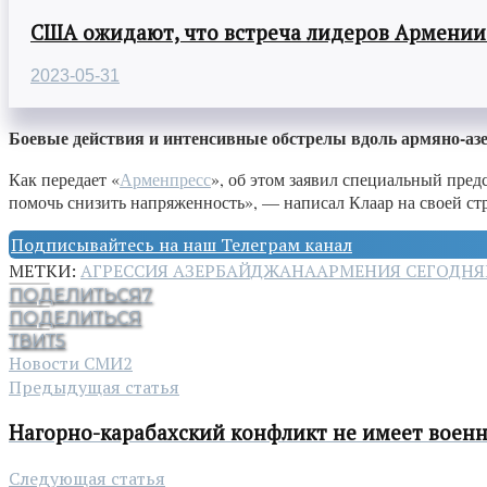
США ожидают, что встреча лидеров Армении
2023-05-31
Боевые действия и интенсивные обстрелы вдоль армяно-а
Как передает «
Арменпресс
», об этом заявил специальный пред
помочь снизить напряженность», — написал Клаар на своей стра
Подписывайтесь на наш Телеграм канал
МЕТКИ:
АГРЕССИЯ АЗЕРБАЙДЖАНА
АРМЕНИЯ СЕГОДНЯ
ПОДЕЛИТЬСЯ
7
ПОДЕЛИТЬСЯ
ТВИТ
5
Новости СМИ2
Предыдущая статья
Нагорно-карабахский конфликт не имеет военн
Следующая статья