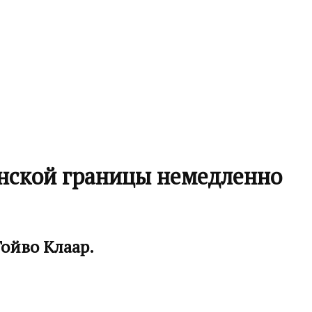
анской границы немедленно
ойво Клаар.