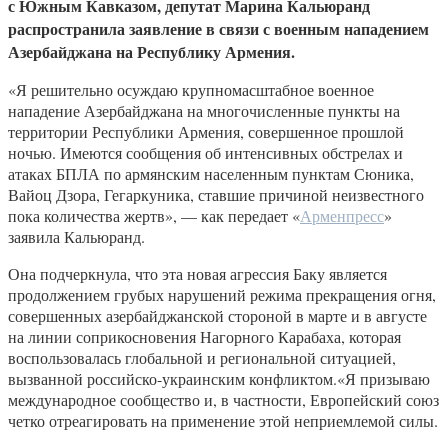
с Южным Кавказом, депутат Марина Кальюранд
распространила заявление в связи с военным нападением
Азербайджана на Республику Армения.
«Я решительно осуждаю крупномасштабное военное
нападение Азербайджана на многочисленные пункты на
территории Республики Армения, совершенное прошлой
ночью. Имеются сообщения об интенсивных обстрелах и
атаках БПЛА по армянским населенным пунктам Сюника,
Вайоц Дзора, Гегаркуника, ставшие причиной неизвестного
пока количества жертв», — как передает «
Арменпресс
»
заявила Кальюранд.
Она подчеркнула, что эта новая агрессия Баку является
продолжением грубых нарушений режима прекращения огня,
совершенных азербайджанской стороной в марте и в августе
на линии соприкосновения Нагорного Карабаха, которая
воспользовалась глобальной и региональной ситуацией,
вызванной российско-украинским конфликтом.«Я призываю
международное сообщество и, в частности, Европейский союз
четко отреагировать на применение этой неприемлемой силы.