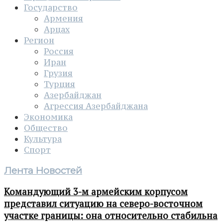
Государство
Армения
Арцах
Регион
Россия
Иран
Грузия
Турция
Азербайджан
Агрессия Азербайджана
Экономика
Общество
Культура
Спорт
Лента Новостей
Командующий 3-м армейским корпусом
представил ситуацию на северо-восточном
участке границы: она относительно стабильна