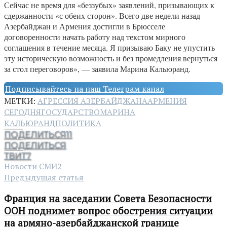
Сейчас не время для «беззубых» заявлений, призывающих к
сдержанности «с обеих сторон». Всего две недели назад
Азербайджан и Армения достигли в Брюсселе
договоренности начать работу над текстом мирного
соглашения в течение месяца. Я призываю Баку не упустить
эту историческую возможность и без промедления вернуться
за стол переговоров», — заявила Марина Кальюранд.
Подписывайтесь на наш Телеграм канал
МЕТКИ:
АГРЕССИЯ АЗЕРБАЙДЖАНА
АРМЕНИЯ
СЕГОДНЯ
ГОСУДАРСТВО
МАРИНА
КАЛЬЮРАНД
ПОЛИТИКА
ПОДЕЛИТЬСЯ
11
ПОДЕЛИТЬСЯ
ТВИТ
7
Новости СМИ2
Предыдущая статья
Франция на заседании Совета Безопасности
ООН поднимет вопрос обострения ситуации
на армяно-азербайджанской границе