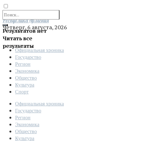
Отправить
Республика Армения
Четверг, 6 августа, 2026
Результатов нет
Читать все
результаты
Официальная хроника
Государство
Регион
Экономика
Общество
Культура
Спорт
Официальная хроника
Государство
Регион
Экономика
Общество
Культура