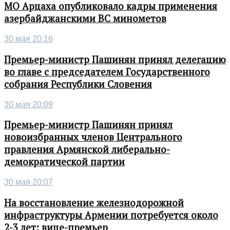
МО Арцаха опубликовало кадры применения
азербайджанскими ВС минометов
30 мая 20:16
Премьер-министр Пашинян принял делегацию
во главе с председателем Государственного
собрания Республики Словения
30 мая 20:09
Премьер-министр Пашинян принял
новоизбранных членов Центрального
правления Армянской либерально-
демократической партии
30 мая 20:07
На восстановление железнодорожной
инфраструктуры Армении потребуется около
2-3 лет: вице-премьер