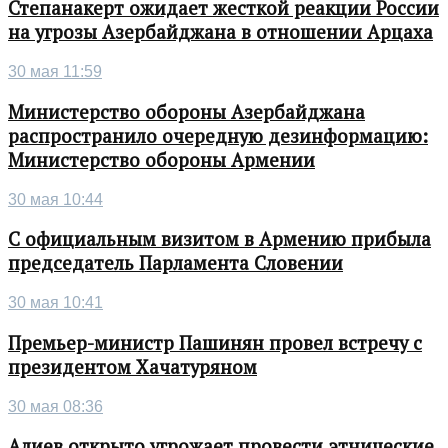
Степанакерт ожидает жесткой реакции России
на угрозы Азербайджана в отношении Арцаха
30 мая 11:59
Министерство обороны Азербайджана
распространило очередную дезинформацию:
Министерство обороны Армении
30 мая 10:44
С официальным визитом в Армению прибыла
председатель Парламента Словении
30 мая 10:41
Премьер-министр Пашинян провел встречу с
президентом Хачатуряном
30 мая 08:36
Алиев открыто угрожает провести этнические