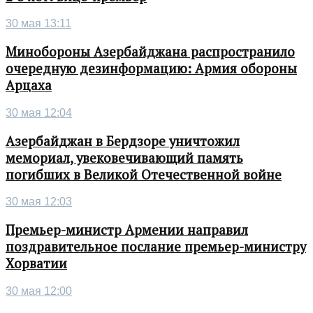
30 мая 13:11
Минобороны Азербайджана распространило
очередную дезинформацию: Армия обороны
Арцаха
30 мая 12:04
Азербайджан в Бердзоре уничтожил
мемориал, увековечивающий память
погибших в Великой Отечественной войне
30 мая 12:03
Премьер-министр Армении направил
поздравительное послание премьер-министру
Хорватии
30 мая 12:00