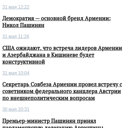
31 мая 12:22
Демократия — основной бренд Армении:
Никол Пашинян
31 мая 11:26
США ожидают, что встреча лидеров Армении
и Азербайджана в Кишиневе будет
конструктивной
31 мая 10:04
Секретарь Совбеза Армении провел встречу с
советником федерального канцлера Австрии
по внешнеполитическим вопросам
30 мая 20:31
Премьер-министр Пашинян принял
парламентскую делегацию Аргентины