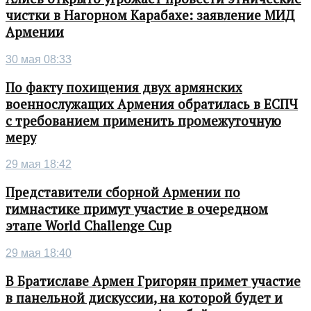
чистки в Нагорном Карабахе: заявление МИД
Армении
30 мая 08:33
По факту похищения двух армянских
военнослужащих Армения обратилась в ЕСПЧ
с требованием применить промежуточную
меру
29 мая 18:42
Представители сборной Армении по
гимнастике примут участие в очередном
этапе World Challenge Cup
29 мая 18:40
В Братиславе Армен Григорян примет участие
в панельной дискуссии, на которой будет и