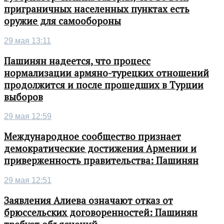
приграничных населенных пунктах есть
оружие для самообороны
29 мая 13:11
Пашинян надеется, что процесс
нормализации армяно-турецких отношений
продолжится и после прошедших в Турции
выборов
29 мая 12:59
Международное сообщество признает
демократические достижения Армении и
приверженность правительства: Пашинян
29 мая 12:51
Заявления Алиева означают отказ от
брюссельских договоренностей: Пашинян