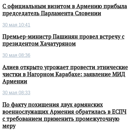
С официальным визитом в Армению прибыла
председатель Парламента Словении
30 мая 10:41
Премьер-министр Пашинян провел встречу с
президентом Хачатуряном
30 мая 08:36
Алиев открыто угрожает провести этнические
чистки в Нагорном Карабахе: заявление МИД
Армении
30 мая 08:33
По факту похищения двух армянских
военнослужащих Армения обратилась в ЕСПЧ
с требованием применить промежуточную
меру