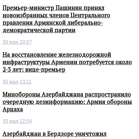
Премьер-министр Пашинян принял
новоизбранных членов Центрального
правления Армянской либерально-
демократической партии
30 мая 20:07
На восстановление железнодорожной
инфраструктуры Армении потребуется около
2-3 лет: вице-премьер
30 мая 13:11
Минобороны Азербайджана распространило
очередную дезинформацию: Армия обороны
Арцаха
30 мая 12:04
Азербайджан в Бердзоре уничтожил