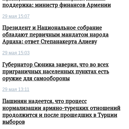
поддержка: министр финансов Армении
29 мая 15:07
Президент и Национальное собрание
обладают первичным мандатом народа
Арцаха: ответ Степанакерта Алиеву
29 мая 15:03
Губернатор Сюника заверил, что во всех
приграничных населенных пунктах есть
оружие для самообороны
29 мая 13:11
Пашинян надеется, что процесс
нормализации армяно-турецких отношений
продолжится и после прошедших в Турции
выборов