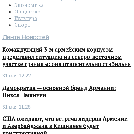
Экономика
Общество
Культура
Спорт
Лента Новостей
Командующий 3-м армейским корпусом
представил ситуацию на северо-восточном
участке границы: она относительно стабильна
31 мая 12:22
Демократия — основной бренд Армении:
Никол Пашинян
31 мая 11:26
США ожидают, что встреча лидеров Армении
и Азербайджана в Кишиневе будет
конструктивной