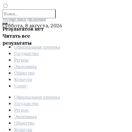
Отправить
Республика Армения
Суббота, 8 августа, 2026
Результатов нет
Читать все
результаты
Официальная хроника
Государство
Регион
Экономика
Общество
Культура
Спорт
Официальная хроника
Государство
Регион
Экономика
Общество
Культура