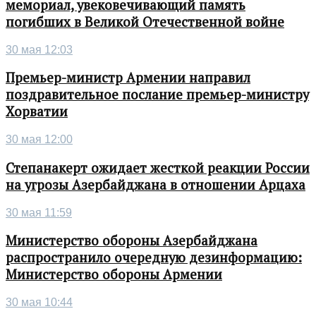
мемориал, увековечивающий память
погибших в Великой Отечественной войне
30 мая 12:03
Премьер-министр Армении направил
поздравительное послание премьер-министру
Хорватии
30 мая 12:00
Степанакерт ожидает жесткой реакции России
на угрозы Азербайджана в отношении Арцаха
30 мая 11:59
Министерство обороны Азербайджана
распространило очередную дезинформацию:
Министерство обороны Армении
30 мая 10:44