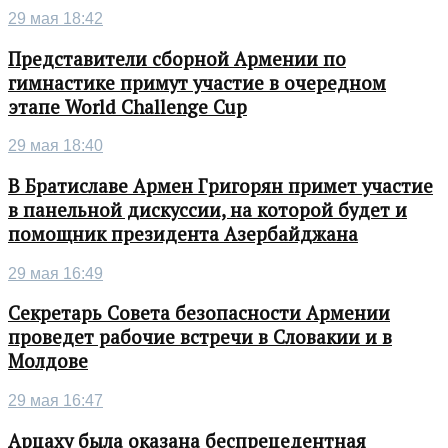
29 мая 18:42
Представители сборной Армении по
гимнастике примут участие в очередном
этапе World Challenge Cup
29 мая 18:40
В Братиславе Армен Григорян примет участие
в панельной дискуссии, на которой будет и
помощник президента Азербайджана
29 мая 16:49
Секретарь Совета безопасности Армении
проведет рабочие встречи в Словакии и в
Молдове
29 мая 16:47
Арцаху была оказана беспрецедентная