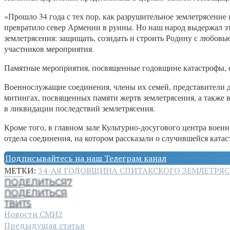
«Прошло 34 года с тех пор, как разрушительное землетрясение
превратило север Армении в руины. Но наш народ выдержал эту
землетрясения: защищать, созидать и строить Родину с любовью
участников мероприятия.
Памятные мероприятия, посвященные годовщине катастрофы, 
Военнослужащие соединения, члены их семей, представители
митингах, посвященных памяти жертв землетрясения, а также
в ликвидации последствий землетрясения.
Кроме того, в главном зале Культурно-досугового центра вое
отдела соединения, на котором рассказали о случившейся ката
Подписывайтесь на наш Телеграм канал
МЕТКИ:
34-АЯ ГОДОВЩИНА СПИТАКСКОГО ЗЕМЛЕТРЯ
ПОДЕЛИТЬСЯ
7
ПОДЕЛИТЬСЯ
ТВИТ
5
Новости СМИ2
Предыдущая статья