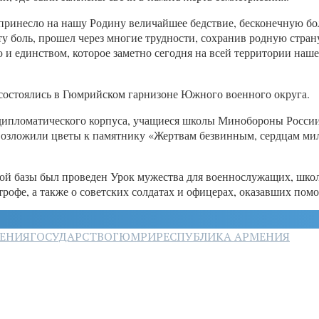
 принесло на нашу Родину величайшее бедствие, бесконечную бо
 боль, прошел через многие трудности, сохранив родную страну
 и единством, которое заметно сегодня на всей территории наше
состоялись в Гюмрийском гарнизоне Южного военного округа.
 дипломатического корпуса, учащиеся школы Минобороны Росси
 возложили цветы к памятнику «Жертвам безвинным, сердцам м
нной базы был проведен Урок мужества для военнослужащих, шк
строфе, а также о советских солдатах и офицерах, оказавших по
СЕНИЯ
ГОСУДАРСТВО
ГЮМРИ
РЕСПУБЛИКА АРМЕНИЯ