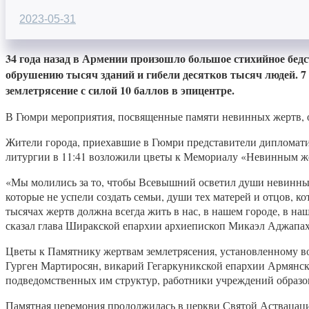
2023-05-31
34 года назад в Армении произошло большое стихийное бед
обрушению тысяч зданий и гибели десятков тысяч людей. 7 
землетрясение с силой 10 баллов в эпицентре.
В Гюмри мероприятия, посвященные памяти невинных жертв, оз
Жители города, приехавшие в Гюмри представители дипломати
литургии в 11:41 возложили цветы к Мемориалу «Невинным же
«Мы молились за то, чтобы Всевышний осветил души невинных 
которые не успели создать семьи, души тех матерей и отцов, к
тысячах жертв должна всегда жить в нас, в нашем городе, в наш
сказал глава Ширакской епархии архиепископ Микаэл Аджапах
Цветы к Памятнику жертвам землетрясения, установленному в
Гурген Мартиросян, викарий Гегаркуникской епархии Армянско
подведомственных им структур, работники учреждений образо
Памятная церемония продолжилась в церкви Святой Аствацацин