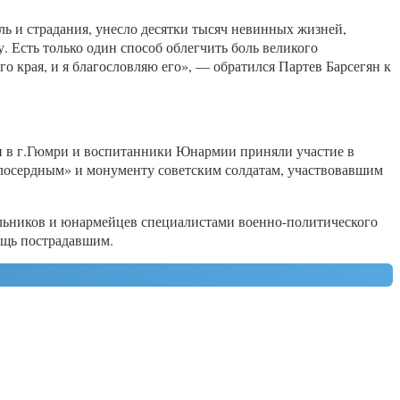
ль и страдания, унесло десятки тысяч невинных жизней,
. Есть только один способ облегчить боль великого
го края, и я благословляю его», — обратился Партев Барсегян к
и в г.Гюмри и воспитанники Юнармии приняли участие в
илосердным» и монументу советским солдатам, участвовавшим
ольников и юнармейцев специалистами военно-политического
мощь пострадавшим.