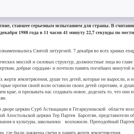
ствие, ставшее серьезным испытанием для страны. В считан
декабря 1988 года в 11 часов 41 минуту 22,7 секунды по ме
наменовались Святой литургией. 7 декабря во всех храмах епа
ческих миссий и силовых структур, должностные лица во глав
ртвам, добрые сердцам» и почтили память погибших минутой м
жертв землетрясения, души тех детей, которые не выросли, и н
оторые против своей воли оставили своих детей сиротами, и душ
ем крае, и призывать нас создавать новое, доделать то, что они
ян.
о дворе церкви Сурб Аствацацин в Гегаркуникской области воз
й Апостольской церкви Тер Партев Барсегян, представители об
вания и культуры, школьники возложили. Преподобный Партев Б
, где были зажжены свечи в память жертв землетрясения.