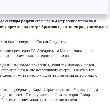
ные секунды разрушительное землетрясение привело к
стному времени на севере Армении произошло разрушительное
рхии была совершена Святая Литургия.
е с вице-премьером РА Амбарцумом Матевосяном после
олчания. Здесь была совершена панихида.
е дали нам нового поколения, души тех молодых людей,
и стариков, нежданно встретивших смерть. Память о тех
 не сделали, жить вместо них, быть сильными вместо них», —
ложили губернатор Карен Саркисян, глава общины Гавара
щественности Гегаркуникской области, мэрии Гавара,
арсегян вознес молитву за спасение их душ.