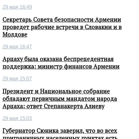
29 мая 16:49
Секретарь Совета безопасности Армении
проведет рабочие встречи в Словакии и в
Молдове
29 мая 16:47
Арцаху была оказана беспрецедентная
поддержка: министр финансов Армении
29 мая 15:07
Президент и Национальное собрание
обладают первичным мандатом народа
Арцаха: ответ Степанакерта Алиеву
29 мая 15:03
Губернатор Сюника заверил, что во всех
приграничных населенных пунктах есть