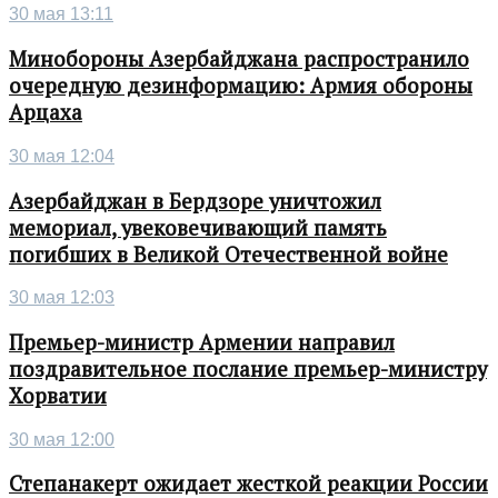
30 мая 13:11
Минобороны Азербайджана распространило
очередную дезинформацию: Армия обороны
Арцаха
30 мая 12:04
Азербайджан в Бердзоре уничтожил
мемориал, увековечивающий память
погибших в Великой Отечественной войне
30 мая 12:03
Премьер-министр Армении направил
поздравительное послание премьер-министру
Хорватии
30 мая 12:00
Степанакерт ожидает жесткой реакции России