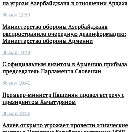
на угрозы Азербайджана в отношении Арцаха
30 мая 11:59
Министерство обороны Азербайджана
распространило очередную дезинформацию:
Министерство обороны Армении
30 мая 10:44
С официальным визитом в Армению прибыла
председатель Парламента Словении
30 мая 10:41
Премьер-министр Пашинян провел встречу с
президентом Хачатуряном
30 мая 08:36
Алиев открыто угрожает провести этнические