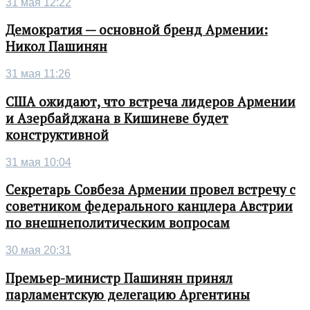
31 мая 12:22
Демократия — основной бренд Армении:
Никол Пашинян
31 мая 11:26
США ожидают, что встреча лидеров Армении
и Азербайджана в Кишиневе будет
конструктивной
31 мая 10:04
Секретарь Совбеза Армении провел встречу с
советником федерального канцлера Австрии
по внешнеполитическим вопросам
30 мая 20:31
Премьер-министр Пашинян принял
парламентскую делегацию Аргентины