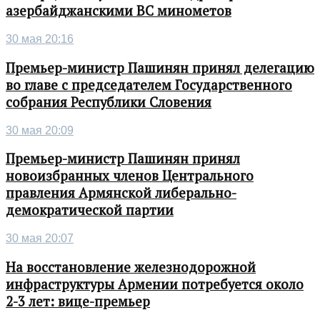
азербайджанскими ВС минометов
30 мая 20:16
Премьер-министр Пашинян принял делегацию
во главе с председателем Государственного
собрания Республики Словения
30 мая 20:09
Премьер-министр Пашинян принял
новоизбранных членов Центрального
правления Армянской либерально-
демократической партии
30 мая 20:07
На восстановление железнодорожной
инфраструктуры Армении потребуется около
2-3 лет: вице-премьер