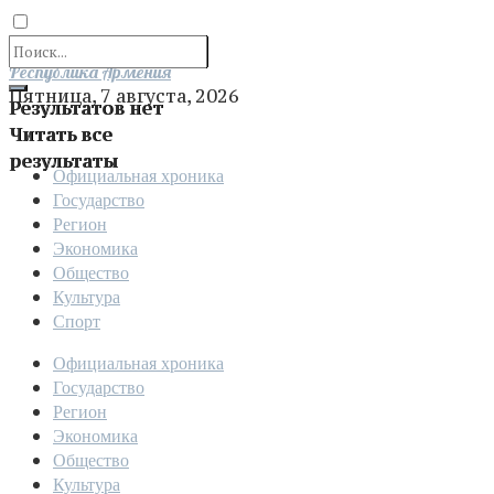
Отправить
Республика Армения
Пятница, 7 августа, 2026
Результатов нет
Читать все
результаты
Официальная хроника
Государство
Регион
Экономика
Общество
Культура
Спорт
Официальная хроника
Государство
Регион
Экономика
Общество
Культура