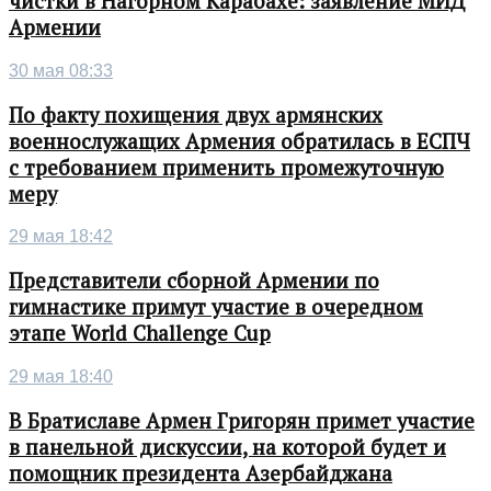
чистки в Нагорном Карабахе: заявление МИД
Армении
30 мая 08:33
По факту похищения двух армянских
военнослужащих Армения обратилась в ЕСПЧ
с требованием применить промежуточную
меру
29 мая 18:42
Представители сборной Армении по
гимнастике примут участие в очередном
этапе World Challenge Cup
29 мая 18:40
В Братиславе Армен Григорян примет участие
в панельной дискуссии, на которой будет и
помощник президента Азербайджана