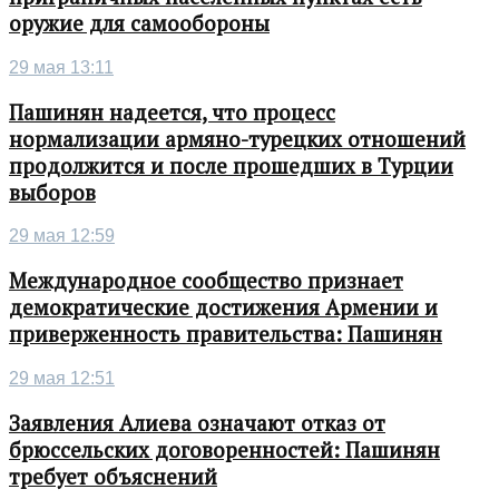
оружие для самообороны
29 мая 13:11
Пашинян надеется, что процесс
нормализации армяно-турецких отношений
продолжится и после прошедших в Турции
выборов
29 мая 12:59
Международное сообщество признает
демократические достижения Армении и
приверженность правительства: Пашинян
29 мая 12:51
Заявления Алиева означают отказ от
брюссельских договоренностей: Пашинян
требует объяснений