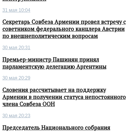
31 мая 10:04
Секретарь Совбеза Армении провел встречу с
советником федерального канцлера Австрии
по внешнеполитическим вопросам
30 мая 20:31
Премьер-министр Пашинян принял
парламентскую делегацию Аргентины
30 мая 20:29
Словения рассчитывает на поддержку
Армении в получении статуса непостоянного
члена Совбеза ООН
30 мая 20:23
Председатель Национального собрания