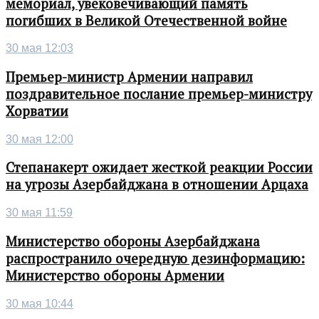
мемориал, увековечивающий память
погибших в Великой Отечественной войне
30 мая 12:03
Премьер-министр Армении направил
поздравительное послание премьер-министру
Хорватии
30 мая 12:00
Степанакерт ожидает жесткой реакции России
на угрозы Азербайджана в отношении Арцаха
30 мая 11:59
Министерство обороны Азербайджана
распространило очередную дезинформацию:
Министерство обороны Армении
30 мая 10:44