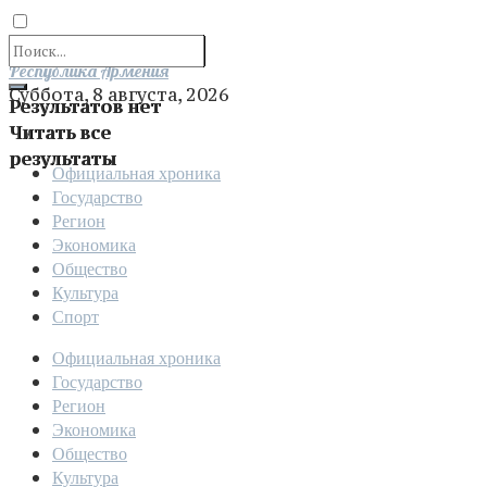
Отправить
Республика Армения
Суббота, 8 августа, 2026
Результатов нет
Читать все
результаты
Официальная хроника
Государство
Регион
Экономика
Общество
Культура
Спорт
Официальная хроника
Государство
Регион
Экономика
Общество
Культура