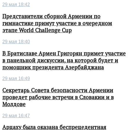
29 мая 18:42
Представители сборной Армении по
гимнастике примут участие в очередном
этапе World Challenge Cup
29 мая 18:40
В Братиславе Армен Григорян примет участие
в панельной дискуссии, на которой будет и
помощник президента Азербайджана
29 мая 16:49
Секретарь Совета безопасности Армении
проведет рабочие встречи в Словакии и в
Молдове
29 мая 16:47
Арцаху была оказана беспрецедентная