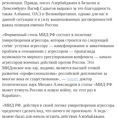
резолюции. Правда, посол Азербайджана в Бельгии и
Люксембурге Вагиф Садыгов выразил за это благодарность
также Албании, ОАЭ и Великобритании, однако для нас в
данной ситуации и в силу вышеназванных договоренностей
важна позиция именно России.
«Фирменный стиль МИД РФ состоит в политике
умиротворения агрессора, которая строится по следующей
схеме: уступки агрессору — камуфлирование и замалчивание
проблем в отношениях с агрессором — пропаганда
возможности мирного урегулирования конфликта — начало
агрессором военных действий против России. Это
МИДовское ноу-хау, видимо, является высшей точкой
развития «профессионализма» российской дипломатии за
многие века ее существования», —
пишет
доктор
политических наук Михаил Александров в статье «МИД РФ
может втянуть Россию в новую войну, на этот раз в
Карабахе».
«МИД РФ, действуя в своей логике умиротворения агрессора,
предпочел сделать вид, что ничего не произошло. А ведь
можно было для начала осудить действия Азербайджана,