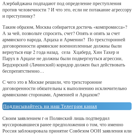
Азербайджана подпадают под определение преступления
против человечности ? И что это, если не потакание агрессору
и преступнику?
Таким образом, Москва собирается достичь «компромисса»?
А за чей, позвольте спросить, счет? Опять и опять за счет
армянского народа, Арцаха и Армении? По трехсторонней
договоренности армянские военнопленные должны были
вернуться еще 2 года назад, села Хцаберд, Хин Тахер и
Парух в Арцахе не должны были подвергнуться агрессии,
Бердзорский (Лачинский) коридор должен был действовать
беспрепятственно…
С чего это в Москве решили, что трехсторонние
договоренности обязательны к выполнению исключительно
армянскими сторонами, Арменией и Арцахом?
Подписывайтесь на наш Телеграм канал
Своим заявлением г-н Полянский лишь подтвердил
муссировавшиеся ранее предположения о том, что именно
Россия заблокировала принятие Совбезом ООН заявления или