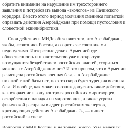
обратить внимание на нарушение им трехстороннего
заявления и потребовать вывода «экологов» из Лачинского
коридора. Вместо этого период молчания сменился попыткой
оправдать действия Азербайджана при помощи пустословия и
словестной эквилибристики.
… Свои действия в МИДе объясняют тем, что Азербайджан,
якобы, «союзник» России, а ссориться с союзниками
недопустимо. Интересные дела: с Арменией где
общественность и правительство уже в открытую
возмущаются бездействием российских властей, ссориться
можно, а с Азербайджаном нет? И это при том, что в Армении
размещена российская военная база, а в Азербайджане
никакой такой базы нет, но зато скоро будет турецкая военная
база. И вообще, как может союзник допускать такие действия,
как вторжение в зону контроля российских миротворцев,
оскорбления и нападки на миротворцев, а также угрозы
физической расправы в адрес российских экспертов,
критикующих действия Азербайджана?», — пишет
российский эксперт.
Вопросов к МИД России, и не только, много. Увы, надежды