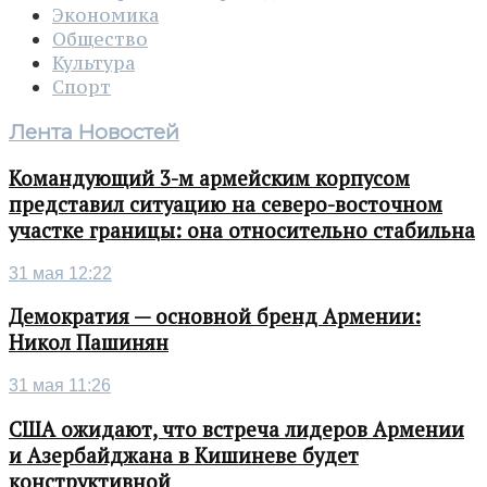
Экономика
Общество
Культура
Спорт
Лента Новостей
Командующий 3-м армейским корпусом
представил ситуацию на северо-восточном
участке границы: она относительно стабильна
31 мая 12:22
Демократия — основной бренд Армении:
Никол Пашинян
31 мая 11:26
США ожидают, что встреча лидеров Армении
и Азербайджана в Кишиневе будет
конструктивной