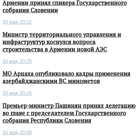
Армении принял спикера Государственного
собрания Словении
30 мая 20:22
Министр территориального управления и
инфраструктур коснулся вопроса
строительства в Армении новой АЭС
30 мая 20:20
МО Арцаха опубликовало кадры применения
азербайджанскими ВС минометов
30 мая 20:16
Премьер-министр Пашинян принял делегацию
во главе с председателем Государственного
собрания Республики Словения
30 мая 20:09