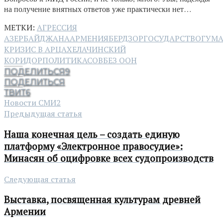
на получение внятных ответов уже практически нет…
МЕТКИ:
АГРЕССИЯ
АЗЕРБАЙДЖАНА
АРМЕНИЯ
БЕРДЗОР
ГОСУДАРСТВО
ГУМ
КРИЗИС В АРЦАХЕ
ЛАЧИНСКИЙ
КОРИДОР
ПОЛИТИКА
СОВБЕЗ ООН
ПОДЕЛИТЬСЯ
9
ПОДЕЛИТЬСЯ
ТВИТ
6
Новости СМИ2
Предыдущая статья
Наша конечная цель – создать единую
платформу «Электронное правосудие»:
Минасян об оцифровке всех судопроизводств
Следующая статья
Выставка, посвященная культурам древней
Армении