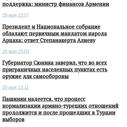
поддержка: министр финансов Армении
29 мая 15:07
Президент и Национальное собрание
обладают первичным мандатом народа
Арцаха: ответ Степанакерта Алиеву
29 мая 15:03
Губернатор Сюника заверил, что во всех
приграничных населенных пунктах есть
оружие для самообороны
29 мая 13:11
Пашинян надеется, что процесс
нормализации армяно-турецких отношений
продолжится и после прошедших в Турции
выборов