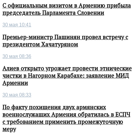
С официальным визитом в Армению прибыла
председатель Парламента Словении
30 мая 10:41
Премьер-министр Пашинян провел встречу с
президентом Хачатуряном
30 мая 08:36
Алиев открыто угрожает провести этнические
чистки в Нагорном Карабахе: заявление МИД
Армении
30 мая 08:33
По факту похищения двух армянских
военнослужащих Армения обратилась в ЕСПЧ
с требованием применить промежуточную
меру