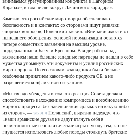
занимаемся урегулированием конфликта в Нагорном
Карабахе, в том числе вокруг Лачинского коридора».
Заметив, что российские миротворцы обеспечивают
безопасность и в контактах со сторонами ищут развязки
спорных вопросов, Полянский заявил: «Вне зависимости от
нынешнего обострения, основой нормализации остаются
четыре совместных заявления на высшем уровне,
поддержанные и Баку, и Ереваном. В ходе работы над
заявлением наши бывшие западные партнеры не нашли в себе
мужества упомянуть эти документы и усилия российских
миротворцев». По его словам, «западники были больше
озабочены принятием какого-либо продукта СБ, а не
разрешением конфликтной ситуации».
«Мы твердо убеждены в том, что реакция Совета должна
способствовать нахождению компромисса и возобновлению
мирного процесса, без навешивания ярлыков на какую-либо
из сторон», —
заявил
Полянский, выразив надежду, что
«наши армянские друзья не дадут втянуть себя в
нечистоплотные геополитические игры в угоду тем, кто не
гнушается использовать любые поводы столкнуть братские