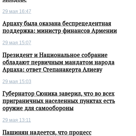
29 мая 16:47
Арцаху была оказана беспрецедентная
поддержка: министр финансов Армении
29 мая 15:07
Президент и Национальное собрание
обладают первичным мандатом народа
Арцаха: ответ Степанакерта Алиеву
29 мая 15:03
Губернатор Сюника заверил, что во всех
приграничных населенных пунктах есть
оружие для самообороны
29 мая 13:11
Пашинян надеется, что процесс