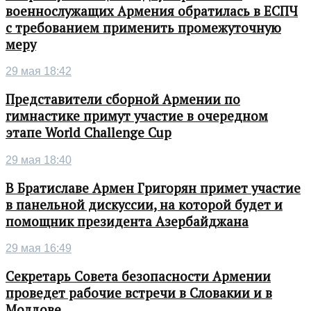
военнослужащих Армения обратилась в ЕСПЧ
с требованием применить промежуточную
меру
29 мая 18:42
Представители сборной Армении по
гимнастике примут участие в очередном
этапе World Challenge Cup
29 мая 18:40
В Братиславе Армен Григорян примет участие
в панельной дискуссии, на которой будет и
помощник президента Азербайджана
29 мая 16:49
Секретарь Совета безопасности Армении
проведет рабочие встречи в Словакии и в
Молдове