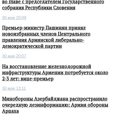
во главе с председателем Государственного
собрания Республики Словения
30 мая 20:09
Премьер-министр Пашинян принял
новоизбранных членов Центрального
правления Армянской либерально-
демократической партии
30 мая 20:07
На восстановление железнодорожной
инфраструктуры Армении потребуется около
2-3 лет: вице-премьер
30 мая 13:11
Минобороны Азербайджана распространило
очередную дезинформацию: Армия обороны
Арцаха