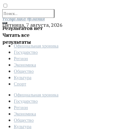
Отправить
Республика Армения
Пятница, 7 августа, 2026
Результатов нет
Читать все
результаты
Официальная хроника
Государство
Регион
Экономика
Общество
Культура
Спорт
Официальная хроника
Государство
Регион
Экономика
Общество
Культура