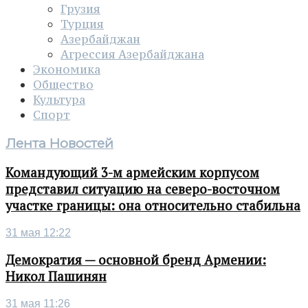
Грузия
Турция
Азербайджан
Агрессия Азербайджана
Экономика
Общество
Культура
Спорт
Лента Новостей
Командующий 3-м армейским корпусом
представил ситуацию на северо-восточном
участке границы: она относительно стабильна
31 мая 12:22
Демократия — основной бренд Армении:
Никол Пашинян
31 мая 11:26