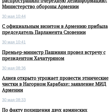
распространило очередную дезинформацию:
Министерство обороны Армении
30 мая 10:44
С официальным визитом в Армению прибыла
председатель Парламента Словении
30 мая 10:41
Премьер-министр Пашинян провел встречу с
президентом Хачатуряном
30 мая 08:36
Алиев открыто угрожает провести этнические
чистки в Нагорном Карабахе: заявление МИД
Армении
30 мая 08:33
По факту похищения двух армянских