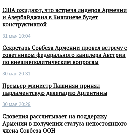
США ожидают, что встреча лидеров Армении
и Азербайджана в Кишиневе будет
конструктивной
31 мая 10:04
Секретарь Совбеза Армении провел встречу с
советником федерального канцлера Австрии
по внешнеполитическим вопросам
30 мая 20:31
Премьер-министр Пашинян принял
парламентскую делегацию Аргентины
30 мая 20:29
Словения рассчитывает на поддержку
Армении в получении статуса непостоянного
члена Совбеза ООН