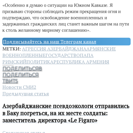
«Особенно я думаю о ситуации на Южном Кавказе. Я
призываю стороны соблюдать режим прекращения огня и
подтверждаю, что освобождение военнопленных и
задержанных гражданских лиц станет важным шагом на пути
к столь желанному мирному соглашению».
Подписывайтесь на наш Телеграм канал
МЕТКИ:
АГРЕССИЯ АЗЕРБАЙДЖАНА
АРМЯНСКИЕ
ВОЕННОПЛЕННЫЕ
ГОСУДАРСТВО
ПАПА
РИМСКИЙ
ПОЛИТИКА
РЕСПУБЛИКА АРМЕНИЯ
ПОДЕЛИТЬСЯ
8
ПОДЕЛИТЬСЯ
ТВИТ
5
Новости СМИ2
Предыдущая статья
Азербайджанские псевдоэкологи отправились
в Баку погреться, на их месте солдаты:
заместитель директора «Le Figaro»
Следующая статья