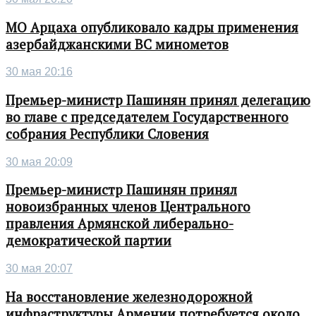
МО Арцаха опубликовало кадры применения
азербайджанскими ВС минометов
30 мая 20:16
Премьер-министр Пашинян принял делегацию
во главе с председателем Государственного
собрания Республики Словения
30 мая 20:09
Премьер-министр Пашинян принял
новоизбранных членов Центрального
правления Армянской либерально-
демократической партии
30 мая 20:07
На восстановление железнодорожной
инфраструктуры Армении потребуется около