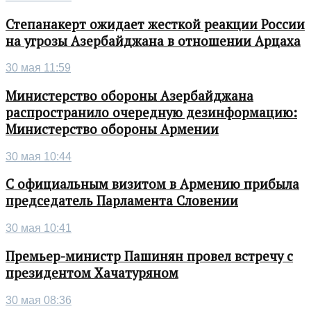
Степанакерт ожидает жесткой реакции России
на угрозы Азербайджана в отношении Арцаха
30 мая 11:59
Министерство обороны Азербайджана
распространило очередную дезинформацию:
Министерство обороны Армении
30 мая 10:44
С официальным визитом в Армению прибыла
председатель Парламента Словении
30 мая 10:41
Премьер-министр Пашинян провел встречу с
президентом Хачатуряном
30 мая 08:36