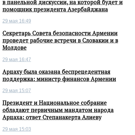
в панельной дискуссии, на которой будет и
помощник президента Азербайджана
29 мая 16:49
Секретарь Совета безопасности Армении
проведет рабочие встречи в Словакии и в
Молдове
29 мая 16:47
Арцаху была оказана беспрецедентная
поддержка: министр финансов Армении
29 мая 15:07
Президент и Национальное собрание
обладают первичным мандатом народа
Арцаха: ответ Степанакерта Алиеву
29 мая 15:03