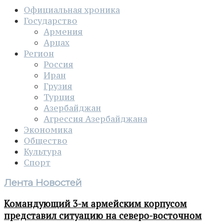
Официальная хроника
Государство
Армения
Арцах
Регион
Россия
Иран
Грузия
Турция
Азербайджан
Агрессия Азербайджана
Экономика
Общество
Культура
Спорт
Лента Новостей
Командующий 3-м армейским корпусом
представил ситуацию на северо-восточном