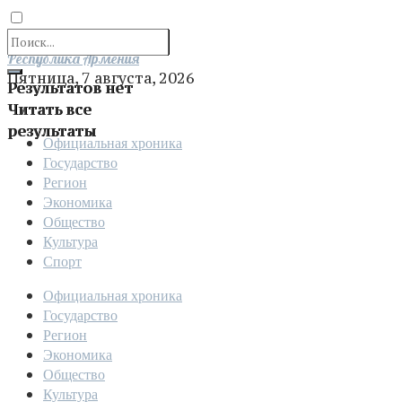
Отправить
Республика Армения
Пятница, 7 августа, 2026
Результатов нет
Читать все
результаты
Официальная хроника
Государство
Регион
Экономика
Общество
Культура
Спорт
Официальная хроника
Государство
Регион
Экономика
Общество
Культура