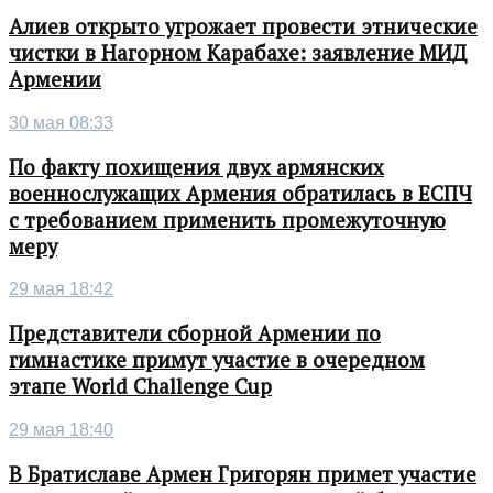
Алиев открыто угрожает провести этнические
чистки в Нагорном Карабахе: заявление МИД
Армении
30 мая 08:33
По факту похищения двух армянских
военнослужащих Армения обратилась в ЕСПЧ
с требованием применить промежуточную
меру
29 мая 18:42
Представители сборной Армении по
гимнастике примут участие в очередном
этапе World Challenge Cup
29 мая 18:40
В Братиславе Армен Григорян примет участие