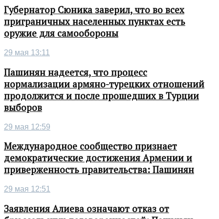
Губернатор Сюника заверил, что во всех
приграничных населенных пунктах есть
оружие для самообороны
29 мая 13:11
Пашинян надеется, что процесс
нормализации армяно-турецких отношений
продолжится и после прошедших в Турции
выборов
29 мая 12:59
Международное сообщество признает
демократические достижения Армении и
приверженность правительства: Пашинян
29 мая 12:51
Заявления Алиева означают отказ от