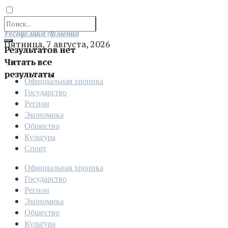
Отправить
Республика Армения
Пятница, 7 августа, 2026
Результатов нет
Читать все
результаты
Официальная хроника
Государство
Регион
Экономика
Общество
Культура
Спорт
Официальная хроника
Государство
Регион
Экономика
Общество
Культура