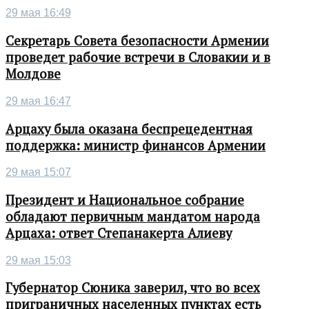
29 мая 16:49
Секретарь Совета безопасности Армении
проведет рабочие встречи в Словакии и в
Молдове
29 мая 16:47
Арцаху была оказана беспрецедентная
поддержка: министр финансов Армении
29 мая 15:07
Президент и Национальное собрание
обладают первичным мандатом народа
Арцаха: ответ Степанакерта Алиеву
29 мая 15:03
Губернатор Сюника заверил, что во всех
приграничных населенных пунктах есть