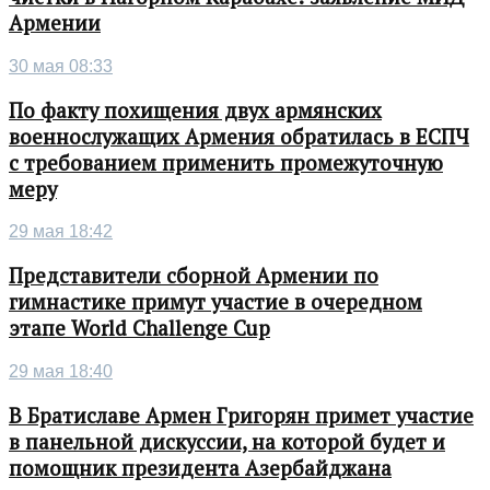
Армении
30 мая 08:33
По факту похищения двух армянских
военнослужащих Армения обратилась в ЕСПЧ
с требованием применить промежуточную
меру
29 мая 18:42
Представители сборной Армении по
гимнастике примут участие в очередном
этапе World Challenge Cup
29 мая 18:40
В Братиславе Армен Григорян примет участие
в панельной дискуссии, на которой будет и
помощник президента Азербайджана