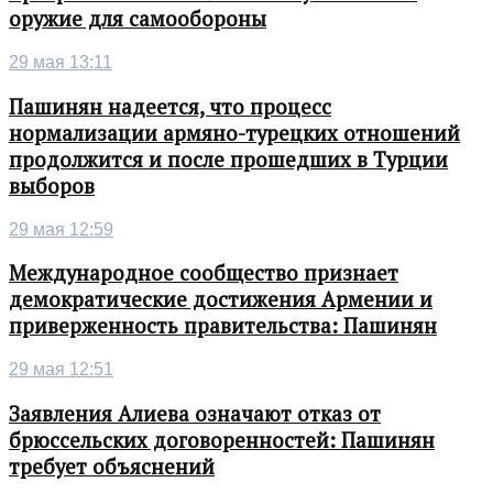
оружие для самообороны
29 мая 13:11
Пашинян надеется, что процесс
нормализации армяно-турецких отношений
продолжится и после прошедших в Турции
выборов
29 мая 12:59
Международное сообщество признает
демократические достижения Армении и
приверженность правительства: Пашинян
29 мая 12:51
Заявления Алиева означают отказ от
брюссельских договоренностей: Пашинян
требует объяснений