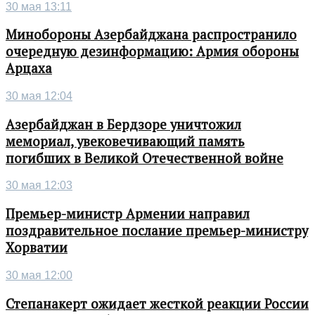
30 мая 13:11
Минобороны Азербайджана распространило
очередную дезинформацию: Армия обороны
Арцаха
30 мая 12:04
Азербайджан в Бердзоре уничтожил
мемориал, увековечивающий память
погибших в Великой Отечественной войне
30 мая 12:03
Премьер-министр Армении направил
поздравительное послание премьер-министру
Хорватии
30 мая 12:00
Степанакерт ожидает жесткой реакции России