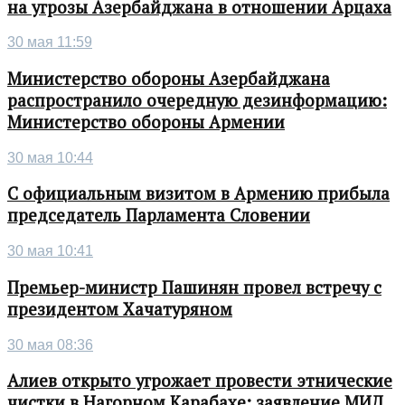
на угрозы Азербайджана в отношении Арцаха
30 мая 11:59
Министерство обороны Азербайджана
распространило очередную дезинформацию:
Министерство обороны Армении
30 мая 10:44
С официальным визитом в Армению прибыла
председатель Парламента Словении
30 мая 10:41
Премьер-министр Пашинян провел встречу с
президентом Хачатуряном
30 мая 08:36
Алиев открыто угрожает провести этнические
чистки в Нагорном Карабахе: заявление МИД