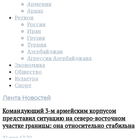
Армения
Арцах
Регион
Россия
Иран
Грузия
Турция
Азербайджан
Агрессия Азербайджана
Экономика
Общество
Культура
Спорт
Лента Новостей
Командующий 3-м армейским корпусом
представил ситуацию на северо-восточном
участке границы: она относительно стабильна
31 мая 12:22