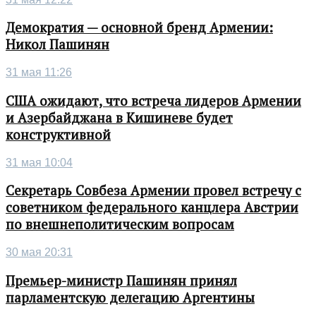
Демократия — основной бренд Армении:
Никол Пашинян
31 мая 11:26
США ожидают, что встреча лидеров Армении
и Азербайджана в Кишиневе будет
конструктивной
31 мая 10:04
Секретарь Совбеза Армении провел встречу с
советником федерального канцлера Австрии
по внешнеполитическим вопросам
30 мая 20:31
Премьер-министр Пашинян принял
парламентскую делегацию Аргентины