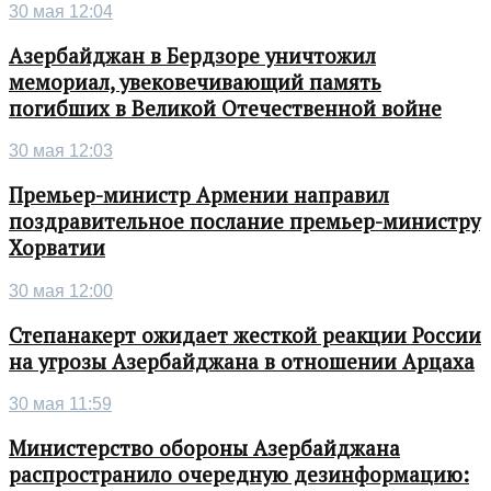
30 мая 12:04
Азербайджан в Бердзоре уничтожил
мемориал, увековечивающий память
погибших в Великой Отечественной войне
30 мая 12:03
Премьер-министр Армении направил
поздравительное послание премьер-министру
Хорватии
30 мая 12:00
Степанакерт ожидает жесткой реакции России
на угрозы Азербайджана в отношении Арцаха
30 мая 11:59
Министерство обороны Азербайджана
распространило очередную дезинформацию: