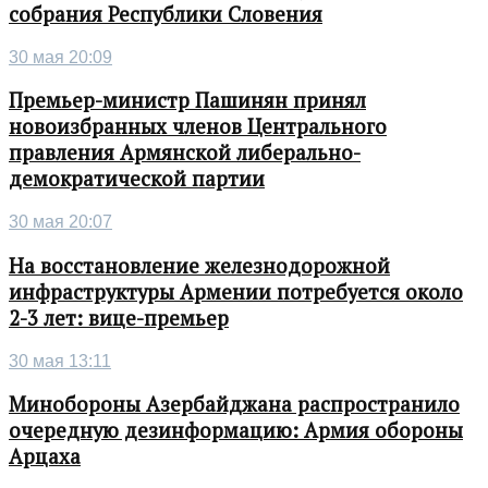
собрания Республики Словения
30 мая 20:09
Премьер-министр Пашинян принял
новоизбранных членов Центрального
правления Армянской либерально-
демократической партии
30 мая 20:07
На восстановление железнодорожной
инфраструктуры Армении потребуется около
2-3 лет: вице-премьер
30 мая 13:11
Минобороны Азербайджана распространило
очередную дезинформацию: Армия обороны
Арцаха