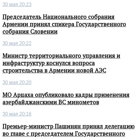
30 мая 20:23
Председатель Национального собрания
Армении принял спикера Государственного
собрания Словении
30 мая 20:22
Министр территориального управления и
инфраструктур коснулся вопроса
строительства в Армении новой АЭС
30 мая 20:20
МО Арцаха опубликовало кадры применения
азербайджанскими ВС минометов
30 мая 20:16
Премьер-министр Пашинян принял делегацию
во главе с председателем Государственного