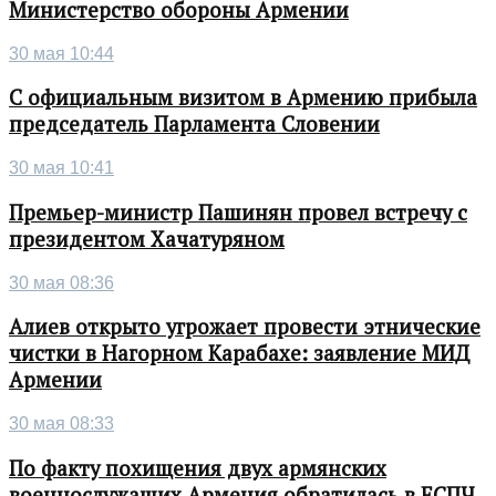
Министерство обороны Армении
30 мая 10:44
С официальным визитом в Армению прибыла
председатель Парламента Словении
30 мая 10:41
Премьер-министр Пашинян провел встречу с
президентом Хачатуряном
30 мая 08:36
Алиев открыто угрожает провести этнические
чистки в Нагорном Карабахе: заявление МИД
Армении
30 мая 08:33
По факту похищения двух армянских
военнослужащих Армения обратилась в ЕСПЧ