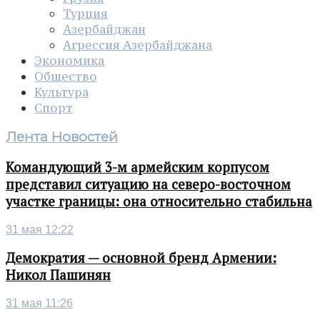
Турция
Азербайджан
Агрессия Азербайджана
Экономика
Общество
Культура
Спорт
Лента Новостей
Командующий 3-м армейским корпусом
представил ситуацию на северо-восточном
участке границы: она относительно стабильна
31 мая 12:22
Демократия — основной бренд Армении:
Никол Пашинян
31 мая 11:26