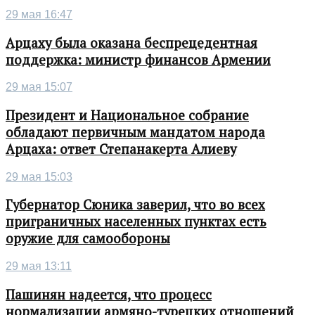
29 мая 16:47
Арцаху была оказана беспрецедентная
поддержка: министр финансов Армении
29 мая 15:07
Президент и Национальное собрание
обладают первичным мандатом народа
Арцаха: ответ Степанакерта Алиеву
29 мая 15:03
Губернатор Сюника заверил, что во всех
приграничных населенных пунктах есть
оружие для самообороны
29 мая 13:11
Пашинян надеется, что процесс
нормализации армяно-турецких отношений