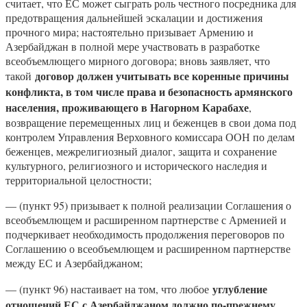
считает, что ЕС может сыграть роль честного посредника для
предотвращения дальнейшей эскалации и достижения
прочного мира; настоятельно призывает Армению и
Азербайджан в полной мере участвовать в разработке
всеобъемлющего мирного договора; вновь заявляет, что
договор должен учитывать все коренные причины
такой
конфликта, в том числе права и безопасность армянского
населения, проживающего в Нагорном Карабахе
,
возвращение перемещенных лиц и беженцев в свои дома под
контролем Управления Верховного комиссара ООН по делам
беженцев, межрелигиозный диалог, защита и сохранение
культурного, религиозного и исторического наследия и
территориальной целостности;
— (пункт 95) призывает к полной реализации Соглашения о
всеобъемлющем и расширенном партнерстве с Арменией и
подчеркивает необходимость продолжения переговоров по
Соглашению о всеобъемлющем и расширенном партнерстве
между ЕС и Азербайджаном;
углубление
— (пункт 96) настаивает на том, что любое
отношений ЕС с Азербайджаном должно по-прежнему