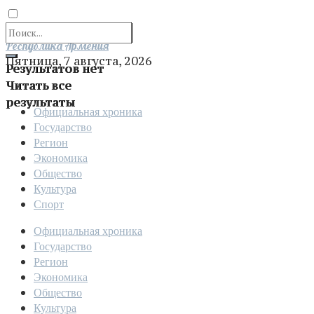
Отправить
Республика Армения
Пятница, 7 августа, 2026
Результатов нет
Читать все
результаты
Официальная хроника
Государство
Регион
Экономика
Общество
Культура
Спорт
Официальная хроника
Государство
Регион
Экономика
Общество
Культура