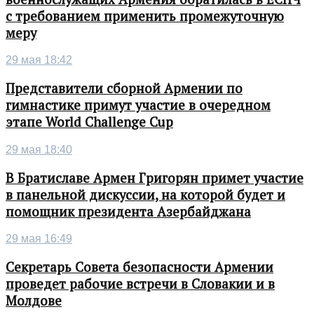
с требованием применить промежуточную
меру
29 мая 18:42
Представители сборной Армении по
гимнастике примут участие в очередном
этапе World Challenge Cup
29 мая 18:40
В Братиславе Армен Григорян примет участие
в панельной дискуссии, на которой будет и
помощник президента Азербайджана
29 мая 16:49
Секретарь Совета безопасности Армении
проведет рабочие встречи в Словакии и в
Молдове