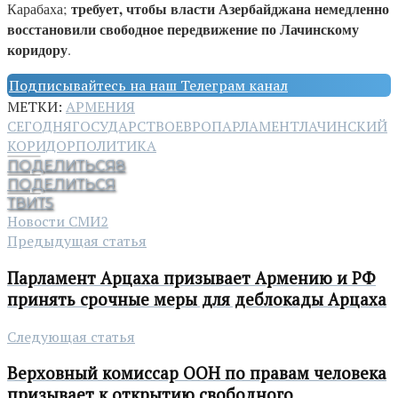
требует, чтобы власти Азербайджана немедленно
Карабаха;
восстановили свободное передвижение по Лачинскому
коридору
.
Подписывайтесь на наш Телеграм канал
МЕТКИ:
АРМЕНИЯ
СЕГОДНЯ
ГОСУДАРСТВО
ЕВРОПАРЛАМЕНТ
ЛАЧИНСКИЙ
КОРИДОР
ПОЛИТИКА
ПОДЕЛИТЬСЯ
8
ПОДЕЛИТЬСЯ
ТВИТ
5
Новости СМИ2
Предыдущая статья
Парламент Арцаха призывает Армению и РФ
принять срочные меры для деблокады Арцаха
Следующая статья
Верховный комиссар ООН по правам человека
призывает к открытию свободного