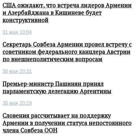
США ожидают, что встреча лидеров Армении
и Азербайджана в Кишиневе будет
конструктивной
31 мая 10:04
Секретарь Совбеза Армении провел встречу с
советником федерального канцлера Австрии
по внешнеполитическим вопросам
30 мая 20:31
Премьер-министр Пашинян принял
парламентскую делегацию Аргентины
30 мая 20:29
Словения рассчитывает на поддержку
Армении в получении статуса непостоянного
члена Совбеза ООН