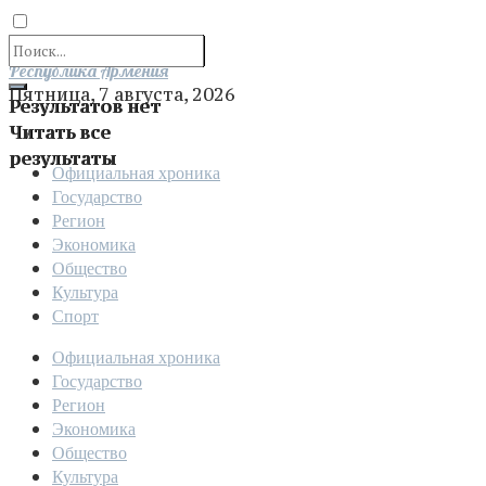
Отправить
Республика Армения
Пятница, 7 августа, 2026
Результатов нет
Читать все
результаты
Официальная хроника
Государство
Регион
Экономика
Общество
Культура
Спорт
Официальная хроника
Государство
Регион
Экономика
Общество
Культура