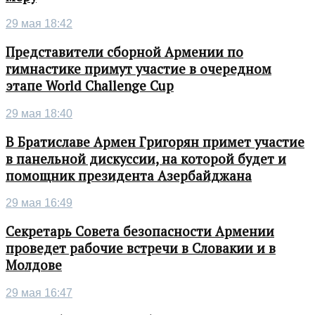
29 мая 18:42
Представители сборной Армении по
гимнастике примут участие в очередном
этапе World Challenge Cup
29 мая 18:40
В Братиславе Армен Григорян примет участие
в панельной дискуссии, на которой будет и
помощник президента Азербайджана
29 мая 16:49
Секретарь Совета безопасности Армении
проведет рабочие встречи в Словакии и в
Молдове
29 мая 16:47