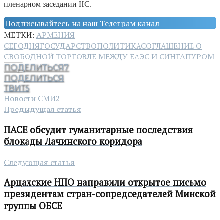
пленарном заседании НС.
Подписывайтесь на наш Телеграм канал
МЕТКИ:
АРМЕНИЯ
СЕГОДНЯ
ГОСУДАРСТВО
ПОЛИТИКА
СОГЛАШЕНИЕ О
СВОБОДНОЙ ТОРГОВЛЕ МЕЖДУ ЕАЭС И СИНГАПУРОМ
ПОДЕЛИТЬСЯ
7
ПОДЕЛИТЬСЯ
ТВИТ
5
Новости СМИ2
Предыдущая статья
ПАСЕ обсудит гуманитарные последствия
блокады Лачинского коридора
Следующая статья
Арцахские НПО направили открытое письмо
президентам стран-сопредседателей Минской
группы ОБСЕ