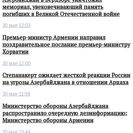
мемориал, увековечивающий память
погибших в Великой Отечественной войне
30 мая 12:03
Премьер-министр Армении направил
поздравительное послание премьер-министру
Хорватии
30 мая 12:00
Степанакерт ожидает жесткой реакции России
на угрозы Азербайджана в отношении Арцаха
30 мая 11:59
Министерство обороны Азербайджана
распространило очередную дезинформацию:
Министерство обороны Армении
30 мая 10:44