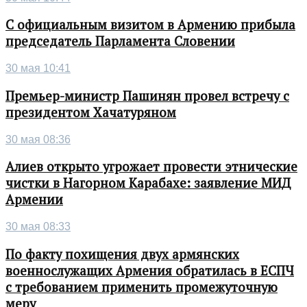
С официальным визитом в Армению прибыла
председатель Парламента Словении
30 мая 10:41
Премьер-министр Пашинян провел встречу с
президентом Хачатуряном
30 мая 08:36
Алиев открыто угрожает провести этнические
чистки в Нагорном Карабахе: заявление МИД
Армении
30 мая 08:33
По факту похищения двух армянских
военнослужащих Армения обратилась в ЕСПЧ
с требованием применить промежуточную
меру