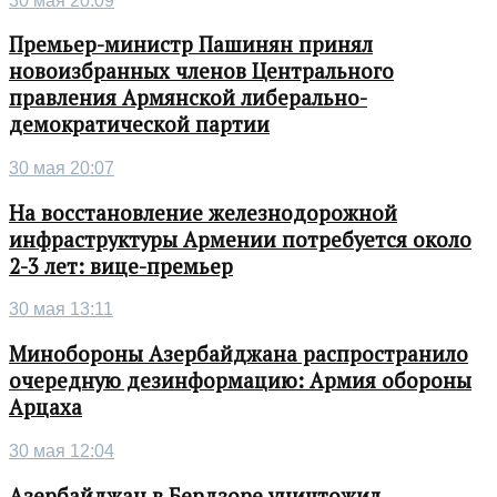
30 мая 20:09
Премьер-министр Пашинян принял
новоизбранных членов Центрального
правления Армянской либерально-
демократической партии
30 мая 20:07
На восстановление железнодорожной
инфраструктуры Армении потребуется около
2-3 лет: вице-премьер
30 мая 13:11
Минобороны Азербайджана распространило
очередную дезинформацию: Армия обороны
Арцаха
30 мая 12:04
Азербайджан в Бердзоре уничтожил