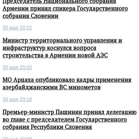
Председатель Национального собрания
Армении принял спикера Государственного
собрания Словении
30 мая 20:22
Министр территориального управления и
инфраструктур коснулся вопроса
строительства в Армении новой АЭС
30 мая 20:20
МО Арцаха опубликовало кадры применения
азербайджанскими ВС минометов
30 мая 20:16
Премьер-министр Пашинян принял делегацию
во главе с председателем Государственного
собрания Республики Словения