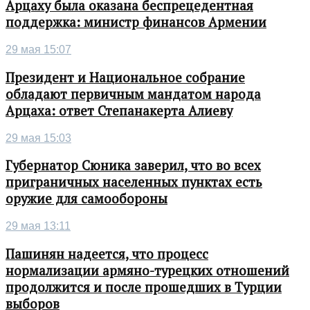
Арцаху была оказана беспрецедентная
поддержка: министр финансов Армении
29 мая 15:07
Президент и Национальное собрание
обладают первичным мандатом народа
Арцаха: ответ Степанакерта Алиеву
29 мая 15:03
Губернатор Сюника заверил, что во всех
приграничных населенных пунктах есть
оружие для самообороны
29 мая 13:11
Пашинян надеется, что процесс
нормализации армяно-турецких отношений
продолжится и после прошедших в Турции
выборов