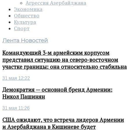
Агрессия Азербайджана
Экономика
Общество
Культура
Спорт
Лента Новостей
Командующий 3-м армейским корпусом
представил ситуацию на северо-восточном
участке границы: она относительно стабильна
31 мая 12:22
Демократия — основной бренд Армении:
Никол Пашинян
31 мая 11:26
США ожидают, что встреча лидеров Армении
и Азербайджана в Кишиневе будет