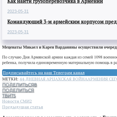
Как найти грузоперевозчика в Армении
2023-05-31
Командующий 3-м армейским корпусом предст
2023-05-31
Меценаты Микаел и Карен Варданяны осуществили очеред
По случаю Дня Армянской армии каждая из семей 1098 военн
ребенка, получила единовременную материальную помощь в р
Подписывайтесь на наш Телеграм канал
МЕТКИ:
44-ДНЕВНАЯ АРЦАХСКАЯ ВОЙНА
АРМЕНИЯ СЕ
ПОДЕЛИТЬСЯ
8
ПОДЕЛИТЬСЯ
ТВИТ
5
Новости СМИ2
Предыдущая статья