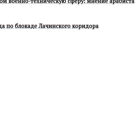
ом военно-техническую сферу: мнение арабиста
а по блокаде Лачинского коридора