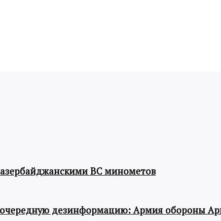
 азербайджанскими ВС минометов
 очередную дезинформацию: Армия обороны Ар