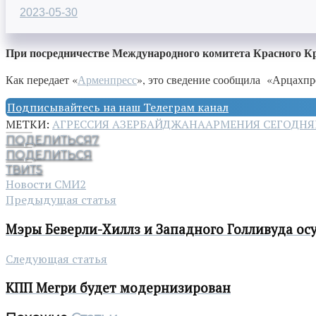
2023-05-30
При посредничестве Международного комитета Красного Кре
Как передает «
Арменпресс
», это сведение сообщила «Арцахпр
Подписывайтесь на наш Телеграм канал
МЕТКИ:
АГРЕССИЯ АЗЕРБАЙДЖАНА
АРМЕНИЯ СЕГОДНЯ
ПОДЕЛИТЬСЯ
7
ПОДЕЛИТЬСЯ
ТВИТ
5
Новости СМИ2
Предыдущая статья
Мэры Беверли-Хиллз и Западного Голливуда о
Следующая статья
КПП Мегри будет модернизирован