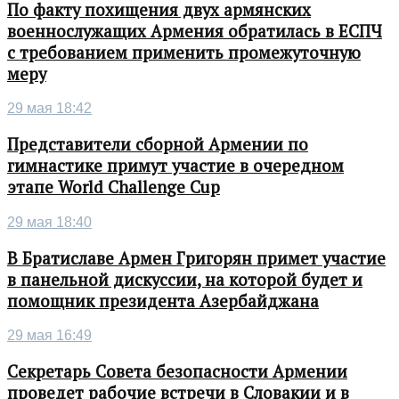
По факту похищения двух армянских
военнослужащих Армения обратилась в ЕСПЧ
с требованием применить промежуточную
меру
29 мая 18:42
Представители сборной Армении по
гимнастике примут участие в очередном
этапе World Challenge Cup
29 мая 18:40
В Братиславе Армен Григорян примет участие
в панельной дискуссии, на которой будет и
помощник президента Азербайджана
29 мая 16:49
Секретарь Совета безопасности Армении
проведет рабочие встречи в Словакии и в