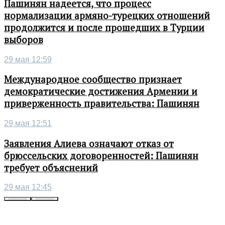
Пашинян надеется, что процесс
нормализации армяно-турецких отношений
продолжится и после прошедших в Турции
выборов
29 мая 12:59
Международное сообщество признает
демократические достижения Армении и
приверженность правительства: Пашинян
29 мая 12:51
Заявления Алиева означают отказ от
брюссельских договоренностей: Пашинян
требует объяснений
29 мая 12:45