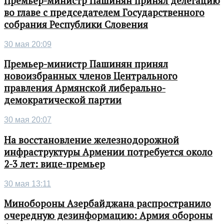
Премьер-министр Пашинян принял делегацию
во главе с председателем Государственного
собрания Республики Словения
30 мая 20:09
Премьер-министр Пашинян принял
новоизбранных членов Центрального
правления Армянской либерально-
демократической партии
30 мая 20:07
На восстановление железнодорожной
инфраструктуры Армении потребуется около
2-3 лет: вице-премьер
30 мая 13:11
Минобороны Азербайджана распространило
очередную дезинформацию: Армия обороны