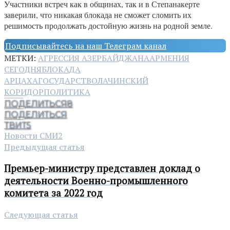
Участники встреч как в общинах, так и в Степанакерте
заверили, что никакая блокада не сможет сломить их
решимость продолжать достойную жизнь на родной земле.
Подписывайтесь на наш Телеграм канал
МЕТКИ:
АГРЕССИЯ АЗЕРБАЙДЖАНА
АРМЕНИЯ
СЕГОДНЯ
БЛОКАДА
АРЦАХА
ГОСУДАРСТВО
ЛАЧИНСКИЙ
КОРИДОР
ПОЛИТИКА
ПОДЕЛИТЬСЯ
8
ПОДЕЛИТЬСЯ
ТВИТ
5
Новости СМИ2
Предыдущая статья
Премьер-министру представлен доклад о
деятельности Военно-промышленного
комитета за 2022 год
Следующая статья