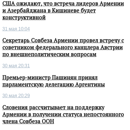
США ожидают, что встреча лидеров Армении
и Азербайджана в Кишиневе будет
конструктивной
31 мая 10:04
Секретарь Совбеза Армении провел встречу с
советником федерального канцлера Австрии
по внешнеполитическим вопросам
30 мая 20:31
Премьер-министр Пашинян принял
парламентскую делегацию Аргентины
30 мая 20:29
Словения рассчитывает на поддержку
Армении в получении статуса непостоянного
члена Совбеза ООН