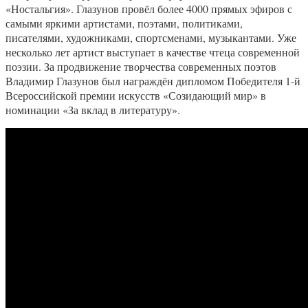
«Ностальгия». Глазунов провёл более 4000 прямых эфиров с
самыми яркими артистами, поэтами, политиками,
писателями, художниками, спортсменами, музыкантами. Уже
несколько лет артист выступает в качестве чтеца современной
поэзии. За продвижение творчества современных поэтов
Владимир Глазунов был награждён дипломом Победителя 1-й
Всероссийской премии искусств «Созидающий мир» в
номинации «За вклад в литературу».