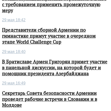
с требованием применить промежуточную
меру
29 мая 18:42
Представители сборной Армении по
гимнастике примут участие в очередном
этапе World Challenge Cup
29 мая 18:40
В Братиславе Армен Григорян примет участие
в панельной дискуссии, на которой будет и
помощник президента Азербайджана
29 мая 16:49
Секретарь Совета безопасности Армении
проведет рабочие встречи в Словакии и в
Молдове