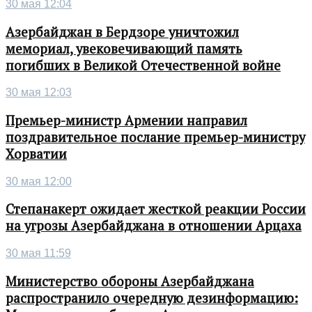
30 мая 12:04
Азербайджан в Бердзоре уничтожил
мемориал, увековечивающий память
погибших в Великой Отечественной войне
30 мая 12:03
Премьер-министр Армении направил
поздравительное послание премьер-министру
Хорватии
30 мая 12:00
Степанакерт ожидает жесткой реакции России
на угрозы Азербайджана в отношении Арцаха
30 мая 11:59
Министерство обороны Азербайджана
распространило очередную дезинформацию: