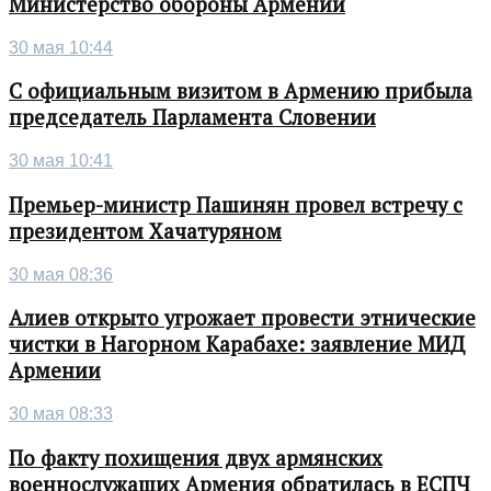
Министерство обороны Армении
30 мая 10:44
С официальным визитом в Армению прибыла
председатель Парламента Словении
30 мая 10:41
Премьер-министр Пашинян провел встречу с
президентом Хачатуряном
30 мая 08:36
Алиев открыто угрожает провести этнические
чистки в Нагорном Карабахе: заявление МИД
Армении
30 мая 08:33
По факту похищения двух армянских
военнослужащих Армения обратилась в ЕСПЧ