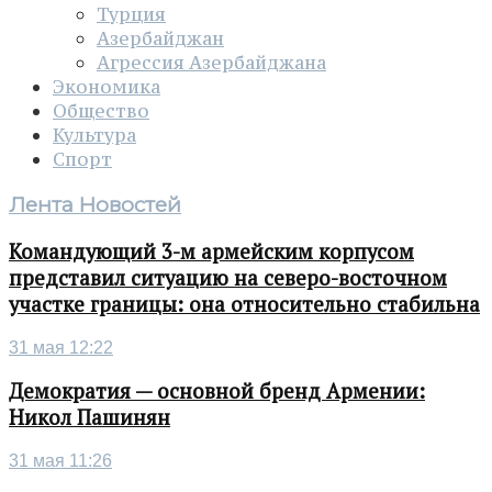
Турция
Азербайджан
Агрессия Азербайджана
Экономика
Общество
Культура
Спорт
Лента Новостей
Командующий 3-м армейским корпусом
представил ситуацию на северо-восточном
участке границы: она относительно стабильна
31 мая 12:22
Демократия — основной бренд Армении:
Никол Пашинян
31 мая 11:26