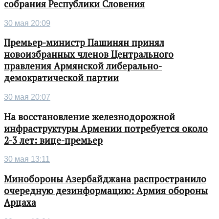
собрания Республики Словения
30 мая 20:09
Премьер-министр Пашинян принял
новоизбранных членов Центрального
правления Армянской либерально-
демократической партии
30 мая 20:07
На восстановление железнодорожной
инфраструктуры Армении потребуется около
2-3 лет: вице-премьер
30 мая 13:11
Минобороны Азербайджана распространило
очередную дезинформацию: Армия обороны
Арцаха