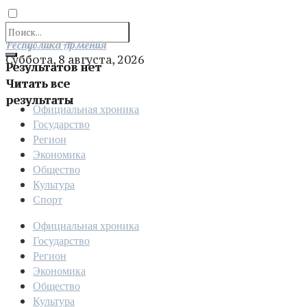
Отправить
Республика Армения
Суббота, 8 августа, 2026
Результатов нет
Читать все
результаты
Официальная хроника
Государство
Регион
Экономика
Общество
Культура
Спорт
Официальная хроника
Государство
Регион
Экономика
Общество
Культура