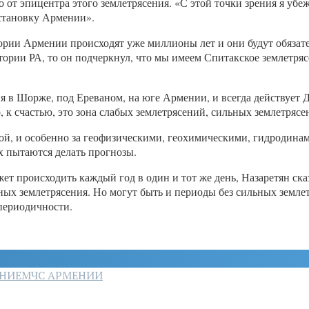
 от эпицентра этого землетрясения. «С этой точки зрения я убе
бстановку Армении».
тории Армении происходят уже миллионы лет и они будут обязат
тории РА, то он подчеркнул, что мы имеем Спитакское землетряс
ия в Шорже, под Ереваном, на юге Армении, и всегда действует 
 к счастью, это зона слабых землетрясений, сильных землетрясе
вкой, и особенно за геофизическими, геохимическими, гидроди
х пытаются делать прогнозы.
ет происходить каждый год в один и тот же день, Назаретян ска
ных землетрясения. Но могут быть и периоды без сильных земле
 периодичности.
ЕНИЕ
МЧС АРМЕНИИ