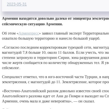
2023-05-31
Армения находится довольно далеко от эпицентра землетряс
сейсмическую ситуацию Армении.
Об этом «
Арменпресс
» заявил главный эксперт Территориальн
охватило большую территорию и нанесло большой ущерб.
«Согласно последним корректировкам турецкой сети, магнитуда
магнитудой 7,8 больше 10, около 11 баллов. Если учесть, что 
степени затронуло и территорию Сирии, зона разрушения дошл
числе жертв сообщается по количеству обнаруженных тел. Я уве
сейсмолог.
Специалист отметил, что в юго-восточной части Турции, в на
землетрясения, с магнитудой до 11. Землетрясение, которое про
«Восточно-Анатолийский разлом довольно известен своей спос
Анатолийского разлома идет от Ани до Гюмри и выходит на Спи
Армении, очень мала и даже невероятна», — он сказал.