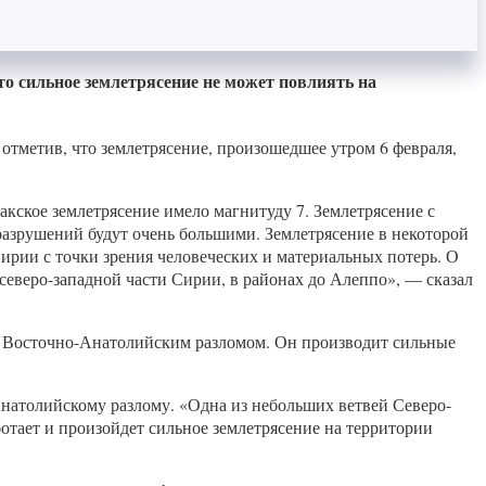
то сильное землетрясение не может повлиять на
отметив, что землетрясение, произошедшее утром 6 февраля,
акское землетрясение имело магнитуду 7. Землетрясение с
 разрушений будут очень большими. Землетрясение в некоторой
ирии с точки зрения человеческих и материальных потерь. О
 северо-западной части Сирии, в районах до Алеппо», — сказал
ся Восточно-Анатолийским разломом. Он производит сильные
натолийскому разлому. «Одна из небольших ветвей Северо-
ботает и произойдет сильное землетрясение на территории