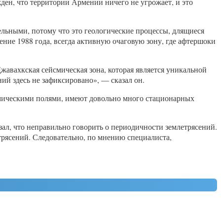
жден, что территории Армении ничего не угрожает, и это
ельными, потому что это геологические процессы, длящиеся
ение 1988 года, всегда активную очаговую зону, где афтершоки
Джавахкская сейсмическая зона, которая является уникальной
ний здесь не зафиксировано», — сказал он.
намическими полями, имеют довольно много стационарных
зал, что неправильно говорить о периодичности землетрясений.
трясений. Следовательно, по мнению специалиста,