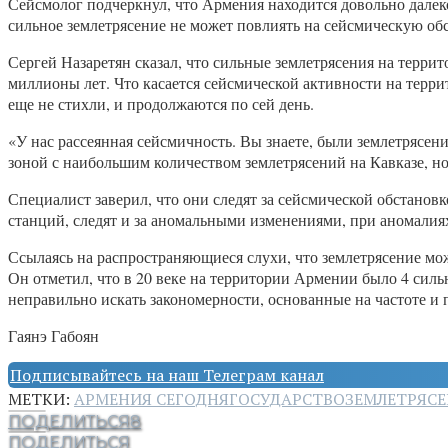
Сейсмолог подчеркнул, что Армения находится довольно далеко
сильное землетрясение не может повлиять на сейсмическую о
Сергей Назаретян сказал, что сильные землетрясения на терри
миллионы лет. Что касается сейсмической активности на терри
еще не стихли, и продолжаются по сей день.
«У нас рассеянная сейсмичность. Вы знаете, были землетрясен
зоной с наибольшим количеством землетрясений на Кавказе, но,
Специалист заверил, что они следят за сейсмической обстано
станций, следят и за аномальными изменениями, при аномалия
Ссылаясь на распространяющиеся слухи, что землетрясение мож
Он отметил, что в 20 веке на территории Армении было 4 силь
неправильно искать закономерности, основанные на частоте и
Гаянэ Габоян
Подписывайтесь на наш Телеграм канал
МЕТКИ:
АРМЕНИЯ СЕГОДНЯ
ГОСУДАРСТВО
ЗЕМЛЕТРЯС
ПОДЕЛИТЬСЯ
8
ПОДЕЛИТЬСЯ