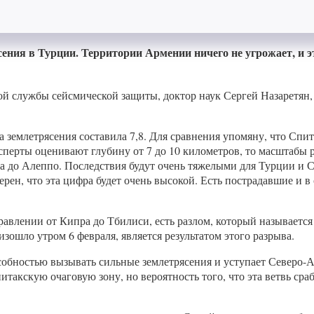
ения в Турции. Территории Армении ничего не угрожает, и э
ой службы сейсмической защиты, доктор наук Сергей Назаретян, 
 землетрясения составила 7,8. Для сравнения упомяну, что Спит
эксперты оценивают глубину от 7 до 10 километров, то масштабы
а до Алеппо. Последствия будут очень тяжелыми для Турции и С
рен, что эта цифра будет очень высокой. Есть пострадавшие и в
правлении от Кипра до Тбилиси, есть разлом, который называет
изошло утром 6 февраля, является результатом этого разрыва.
обностью вызывать сильные землетрясения и уступает Северо-А
такскую очаговую зону, но вероятность того, что эта ветвь сра