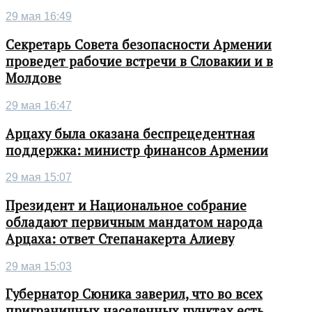
29 мая 16:49
Секретарь Совета безопасности Армении
проведет рабочие встречи в Словакии и в
Молдове
29 мая 16:47
Арцаху была оказана беспрецедентная
поддержка: министр финансов Армении
29 мая 15:07
Президент и Национальное собрание
обладают первичным мандатом народа
Арцаха: ответ Степанакерта Алиеву
29 мая 15:03
Губернатор Сюника заверил, что во всех
приграничных населенных пунктах есть