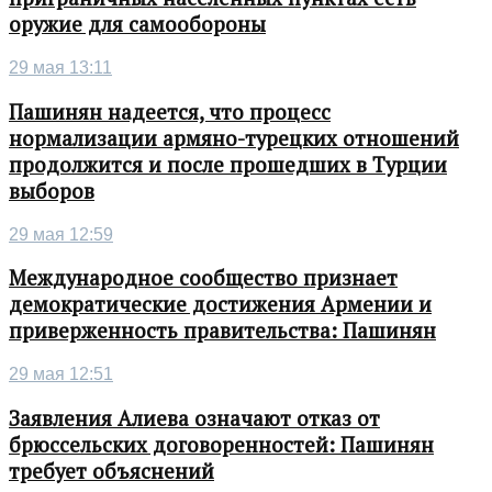
оружие для самообороны
29 мая 13:11
Пашинян надеется, что процесс
нормализации армяно-турецких отношений
продолжится и после прошедших в Турции
выборов
29 мая 12:59
Международное сообщество признает
демократические достижения Армении и
приверженность правительства: Пашинян
29 мая 12:51
Заявления Алиева означают отказ от
брюссельских договоренностей: Пашинян
требует объяснений