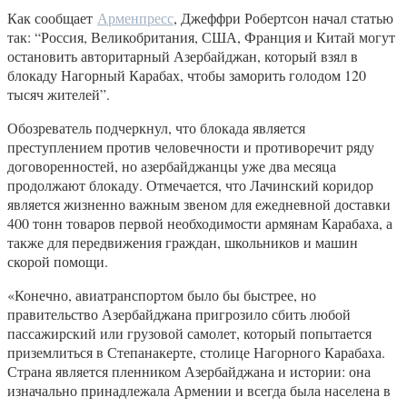
Как сообщает
Арменпресс
, Джеффри Робертсон начал статью
так: “Россия, Великобритания, США, Франция и Китай могут
остановить авторитарный Азербайджан, который взял в
блокаду Нагорный Карабах, чтобы заморить голодом 120
тысяч жителей”.
Обозреватель подчеркнул, что блокада является
преступлением против человечности и противоречит ряду
договоренностей, но азербайджанцы уже два месяца
продолжают блокаду. Отмечается, что Лачинский коридор
является жизненно важным звеном для ежедневной доставки
400 тонн товаров первой необходимости армянам Карабаха, а
также для передвижения граждан, школьников и машин
скорой помощи.
«Конечно, авиатранспортом было бы быстрее, но
правительство Азербайджана пригрозило сбить любой
пассажирский или грузовой самолет, который попытается
приземлиться в Степанакерте, столице Нагорного Карабаха.
Страна является пленником Азербайджана и истории: она
изначально принадлежала Армении и всегда была населена в