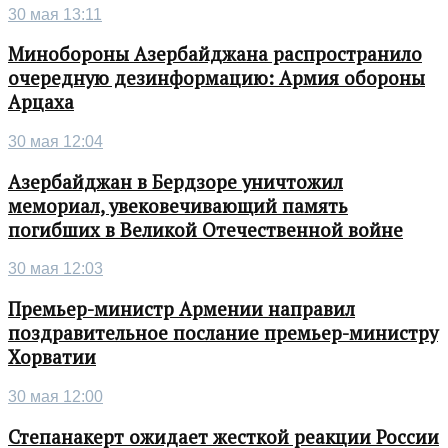
30 мая 13:11
Минобороны Азербайджана распространило
очередную дезинформацию: Армия обороны
Арцаха
30 мая 12:04
Азербайджан в Бердзоре уничтожил
мемориал, увековечивающий память
погибших в Великой Отечественной войне
30 мая 12:03
Премьер-министр Армении направил
поздравительное послание премьер-министру
Хорватии
30 мая 12:00
Степанакерт ожидает жесткой реакции России