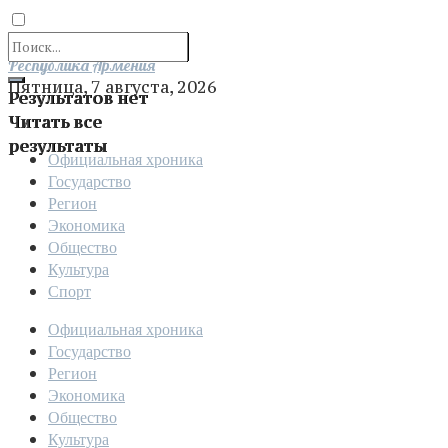
Отправить
Республика Армения
Пятница, 7 августа, 2026
Результатов нет
Читать все
результаты
Официальная хроника
Государство
Регион
Экономика
Общество
Культура
Спорт
Официальная хроника
Государство
Регион
Экономика
Общество
Культура