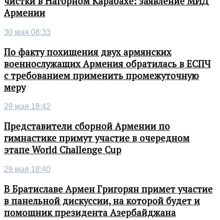
чистки в Нагорном Карабахе: заявление МИД
Армении
30 мая 08:33
По факту похищения двух армянских
военнослужащих Армения обратилась в ЕСПЧ
с требованием применить промежуточную
меру
29 мая 18:42
Представители сборной Армении по
гимнастике примут участие в очередном
этапе World Challenge Cup
29 мая 18:40
В Братиславе Армен Григорян примет участие
в панельной дискуссии, на которой будет и
помощник президента Азербайджана