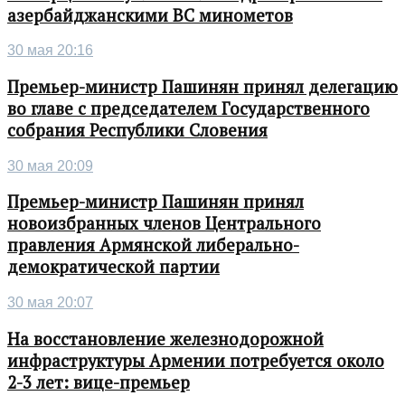
азербайджанскими ВС минометов
30 мая 20:16
Премьер-министр Пашинян принял делегацию
во главе с председателем Государственного
собрания Республики Словения
30 мая 20:09
Премьер-министр Пашинян принял
новоизбранных членов Центрального
правления Армянской либерально-
демократической партии
30 мая 20:07
На восстановление железнодорожной
инфраструктуры Армении потребуется около
2-3 лет: вице-премьер