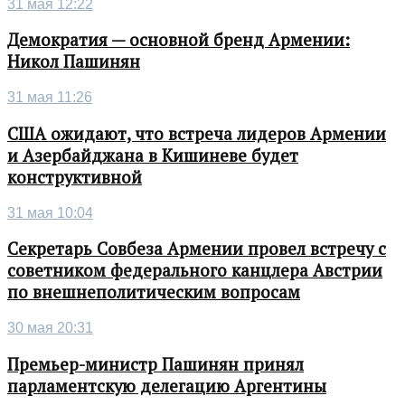
31 мая 12:22
Демократия — основной бренд Армении:
Никол Пашинян
31 мая 11:26
США ожидают, что встреча лидеров Армении
и Азербайджана в Кишиневе будет
конструктивной
31 мая 10:04
Секретарь Совбеза Армении провел встречу с
советником федерального канцлера Австрии
по внешнеполитическим вопросам
30 мая 20:31
Премьер-министр Пашинян принял
парламентскую делегацию Аргентины