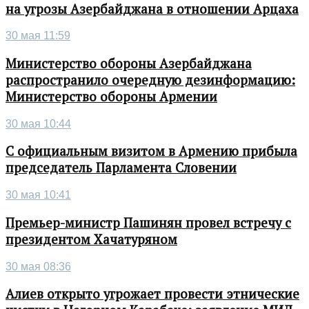
на угрозы Азербайджана в отношении Арцаха
30 мая 11:59
Министерство обороны Азербайджана
распространило очередную дезинформацию:
Министерство обороны Армении
30 мая 10:44
С официальным визитом в Армению прибыла
председатель Парламента Словении
30 мая 10:41
Премьер-министр Пашинян провел встречу с
президентом Хачатуряном
30 мая 08:36
Алиев открыто угрожает провести этнические