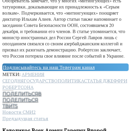
Обозреватель замечает, что у многих «митингующих» есть
татуировки, доказывающие их принадлежность к «Серым
волкам». Подчеркивается, что «митингующих» поощряет
диктатор Ильхам Алиев. Автор статьи также напоминает о
заседании Совета Безопасности ООН, состоявшемся 20
декабря, и требовании его членов. В статье упоминается, что
министр иностранных дел России Сергей Лавров лишь с
опозданием связался со своим азербайджанским коллегой и
призвал их разогнать демонстрацию. Робертсон заключает,
что Россия потеряла свое влияние после событий в Украине.
Подписывайтесь на наш Телеграм канал
МЕТКИ:
АРМЕНИЯ
СЕГОДНЯ
ГОСУДАРСТВО
ПОЛИТИКА
СТАТЬЯ ДЖЕФФРИ
РОБЕРТСОНА
ПОДЕЛИТЬСЯ
8
ПОДЕЛИТЬСЯ
ТВИТ
5
Новости СМИ2
Предыдущая статья
Католикос Всех Армян Гарегин Второй